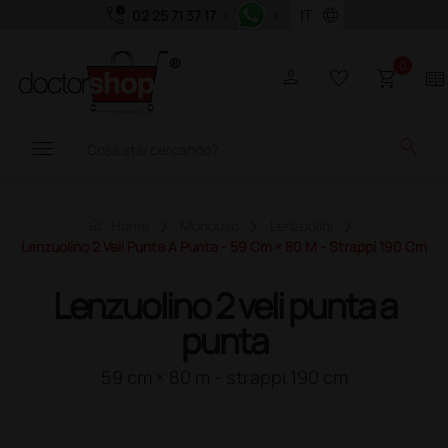
call_quality
language
02 25 71 37 17
|
|
0
person
favorite_border
shopping_cart
two_pager
menu
search
home
Home
Monouso
Lenzuolini
Lenzuolino 2 Veli Punta A Punta - 59 Cm × 80 M - Strappi 190 Cm
Lenzuolino 2 veli punta a
punta
59 cm × 80 m - strappi 190 cm