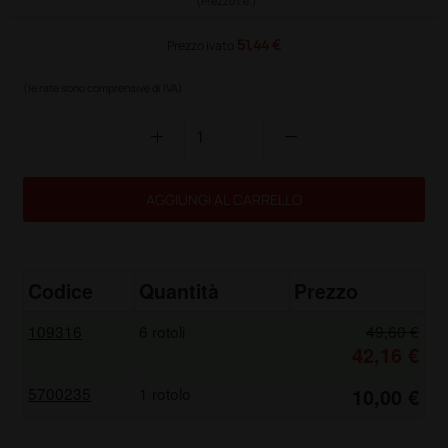
(Prezzo i.e.)
51,44 €
Prezzo ivato
(le rate sono comprensive di IVA)
add
remove
AGGIUNGI AL CARRELLO
Codice
Quantità
Prezzo
109316
6 rotoli
49,60 €
42,16 €
5700235
1 rotolo
10,00 €