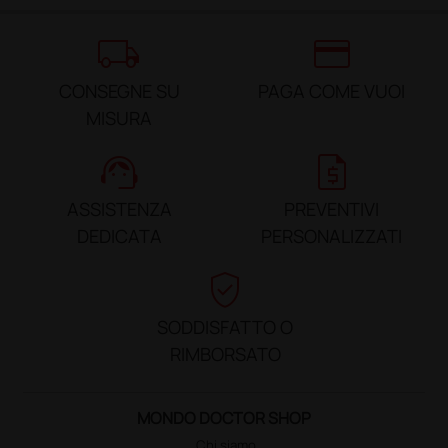
local_shipping
credit_card
CONSEGNE SU
PAGA COME VUOI
MISURA
support_agent
request_quote
ASSISTENZA
PREVENTIVI
DEDICATA
PERSONALIZZATI
verified_user
SODDISFATTO O
RIMBORSATO
MONDO DOCTOR SHOP
Chi siamo