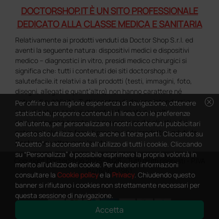
DOCTORSHOP.IT È UN SITO PROFESSIONALE
DEDICATO ALLA CLASSE MEDICA E SANITARIA
Relativamente ai prodotti venduti da Doctor Shop S.r.l. ed
aventi la seguente natura: dispositivi medici e dispositivi
medico – diagnostici in vitro, presidi medico chirurgici si
significa che: tutti i contenuti dei siti doctorshop.it e
salutefacile.it relativi a tali prodotti (testi, immagini, foto,
disegni, allegati e quant’altro) non hanno carattere né
cancel
natura di pubblicità. Tutti i contenuti devono intendersi e
Per offrire una migliore esperienza di navigazione, ottenere
sono di natura esclusivamente informativa e volti
statistiche, proporre contenuti in linea con le preferenze
esclusivamente a portare a conoscenza dei clienti e dei
dell'utente, per personalizzare i nostri contenuti pubblicitari
potenziali clienti in fase di preacquisto i prodotti venduti da
questo sito utilizza cookie, anche di terze parti. Cliccando su
Doctorshop attraverso la rete.
“Accetto” si acconsente all'utilizzo di tutti i cookie. Cliccando
su “Personalizza” è possibile esprimere la propria volontà in
Copyright DoctorShop 2005-2026 - Tutti diritti riservati - P.IVA
merito all'utilizzo dei cookie. Per ulteriori informazioni
04760660961
consultare la
Cookie policy
e la
Privacy
. Chiudendo questo
banner si rifiutano i cookies non strettamente necessari per
questa sessione di navigazione.
Accetta