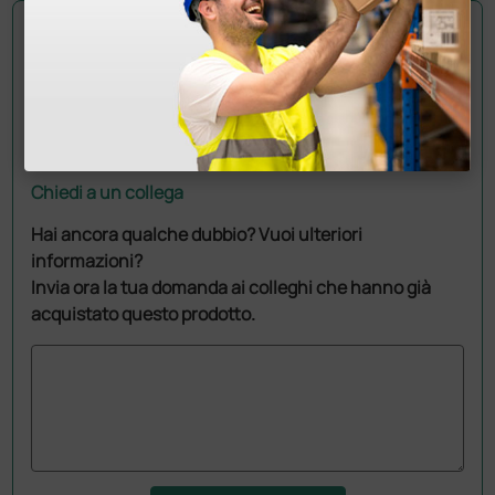
Chiedi a un collega
Hai ancora qualche dubbio? Vuoi ulteriori
informazioni?
Invia ora la tua domanda ai colleghi che hanno già
acquistato questo prodotto.