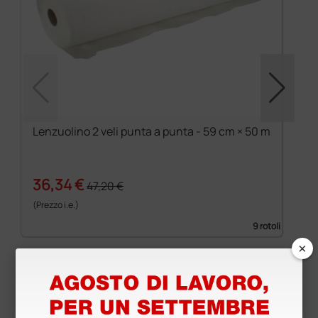
Lenzuolino 2 veli punta a punta - 59 cm × 50 m
36,34 €
47,20 €
(Prezzo i.e.)
9 rotoli
×
Prodotti simili e correlati