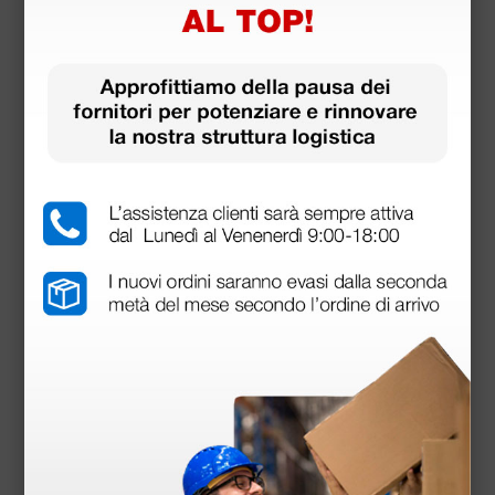
Lettino elettrico Gima - grigio
730,00 €
1.000,00 €
(Prezzo i.e.)
1 pz.