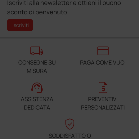
Iscriviti alla newsletter e ottieni il buono
sconto di benvenuto
Iscriviti
local_shipping
credit_card
CONSEGNE SU
PAGA COME VUOI
MISURA
support_agent
request_quote
ASSISTENZA
PREVENTIVI
DEDICATA
PERSONALIZZATI
verified_user
SODDISFATTO O