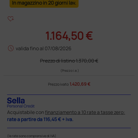
In magazzino in 20 giorni lav.
heart_plus
1.164,50 €
schedule
valida fino al 07/08/2026
Prezzo di listino
1.370,00 €
(Prezzo i.e.)
1.420,69 €
Prezzo ivato
Acquistabile con
finanziamento a 10 rate a tasse zero:
rate a partire da
116,45 €
+ iva.
(le rate sono comprensive di IVA)