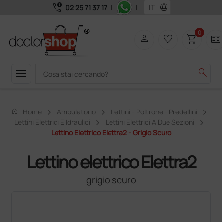
call_quality
language
02 25 71 37 17
|
|
0
person
favorite_border
shopping_cart
two_pager
menu
search
home
Home
Ambulatorio
Lettini - Poltrone - Predellini
Lettini Elettrici E Idraulici
Lettini Elettrici A Due Sezioni
Lettino Elettrico Elettra2 - Grigio Scuro
Lettino elettrico Elettra2
grigio scuro