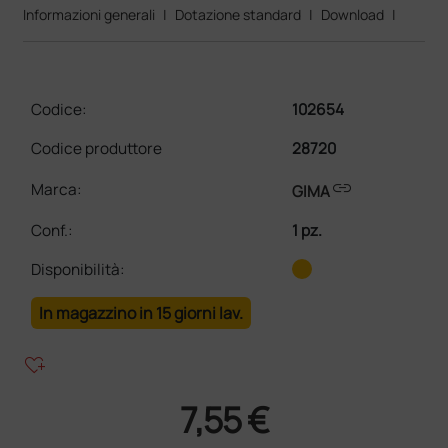
Informazioni generali
|
Dotazione standard
|
Download
|
Codice:
102654
Codice produttore
28720
link
Marca:
GIMA
Conf.
:
1 pz.
Disponibilità:
In magazzino in 15 giorni lav.
heart_plus
7,55 €