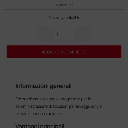
(Prezzo i.e.)
9,21 €
Prezzo ivato
add
remove
AGGIUNGI AL CARRELLO
Informazioni generali
Enteroclisma da viaggio, progettato per la
somministrazione di soluzioni per lavaggi per via
rettale e per uso vaginale.
Vantaggi principali