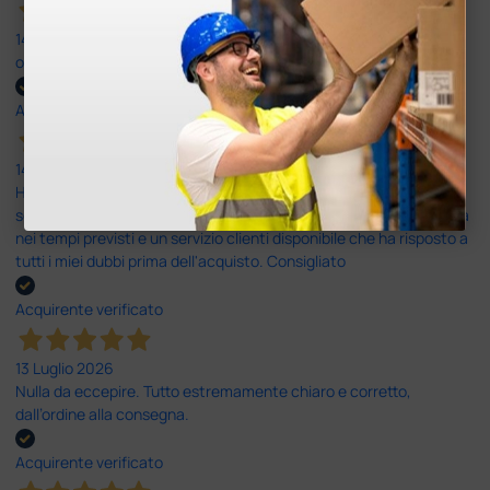
14 Luglio 2026
ottima
Acquirente verificato
14 Luglio 2026
Ho acquistato un ecografo da Doctor Shop e sono rimasto molto
soddisfatto dell'esperienza. Apparecchiatura di qualità, consegna
nei tempi previsti e un servizio clienti disponibile che ha risposto a
tutti i miei dubbi prima dell'acquisto. Consigliato
Acquirente verificato
13 Luglio 2026
Nulla da eccepire. Tutto estremamente chiaro e corretto,
dall’ordine alla consegna.
Acquirente verificato