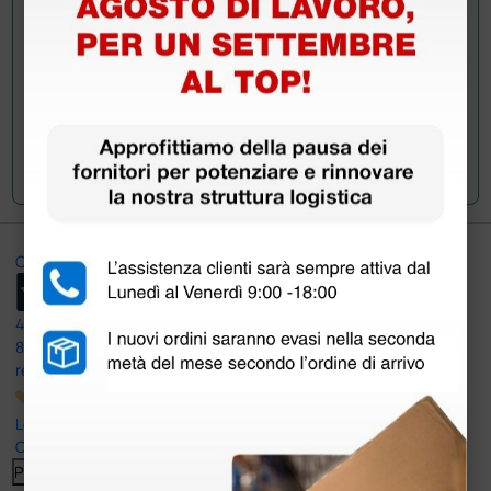
Invia la tua domanda
Ottimo
4,6
/5
8.330
recensioni
Le nostre recensioni a 4 e 5 stelle.
Clicca qui per leggerle tutte >
Precedente
Successivo