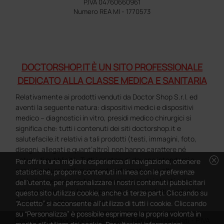
P.IVA 04760660961
Numero REA MI - 1770573
DOCTORSHOP.IT È UN SITO PROFESSIONALE
DEDICATO ALLA CLASSE MEDICA E SANITARIA
Relativamente ai prodotti venduti da Doctor Shop S.r.l. ed
aventi la seguente natura: dispositivi medici e dispositivi
medico – diagnostici in vitro, presidi medico chirurgici si
significa che: tutti i contenuti dei siti doctorshop.it e
salutefacile.it relativi a tali prodotti (testi, immagini, foto,
disegni, allegati e quant’altro) non hanno carattere né
cancel
natura di pubblicità. Tutti i contenuti devono intendersi e
Per offrire una migliore esperienza di navigazione, ottenere
sono di natura esclusivamente informativa e volti
statistiche, proporre contenuti in linea con le preferenze
esclusivamente a portare a conoscenza dei clienti e dei
dell'utente, per personalizzare i nostri contenuti pubblicitari
potenziali clienti in fase di preacquisto i prodotti venduti da
questo sito utilizza cookie, anche di terze parti. Cliccando su
Doctorshop attraverso la rete.
“Accetto” si acconsente all'utilizzo di tutti i cookie. Cliccando
su “Personalizza” è possibile esprimere la propria volontà in
Copyright DoctorShop 2005-2026 - Tutti diritti riservati - P.IVA