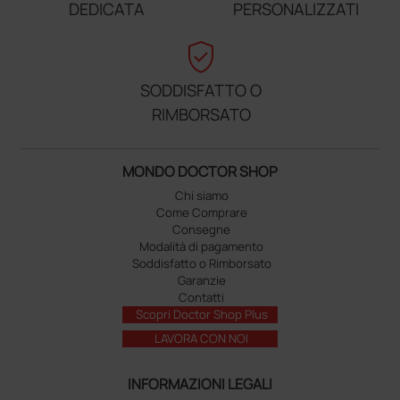
DEDICATA
PERSONALIZZATI
verified_user
SODDISFATTO O
RIMBORSATO
MONDO DOCTOR SHOP
Chi siamo
Come Comprare
Consegne
Modalità di pagamento
Soddisfatto o Rimborsato
Garanzie
Contatti
Scopri Doctor Shop Plus
LAVORA CON NOI
INFORMAZIONI LEGALI