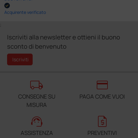
Acquirente verificato
;
Iscriviti alla newsletter e ottieni il buono
sconto di benvenuto
Iscriviti
local_shipping
credit_card
CONSEGNE SU
PAGA COME VUOI
MISURA
support_agent
request_quote
ASSISTENZA
PREVENTIVI