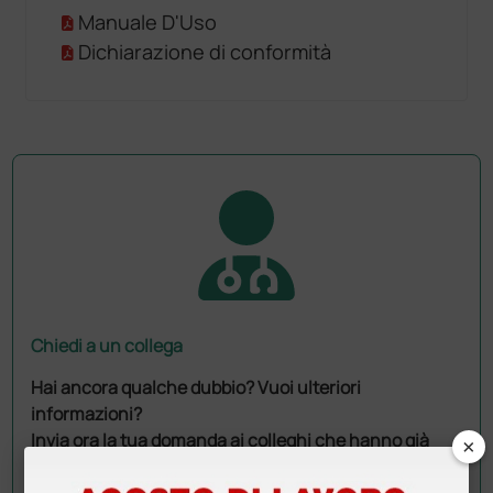
Manuale D'Uso
Dichiarazione di conformità
Chiedi a un collega
Hai ancora qualche dubbio? Vuoi ulteriori
informazioni?
Invia ora la tua domanda ai colleghi che hanno già
×
acquistato questo prodotto.