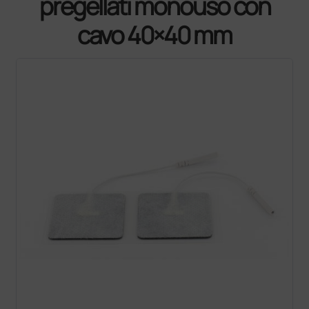
pregellati monouso con
cavo 40×40 mm