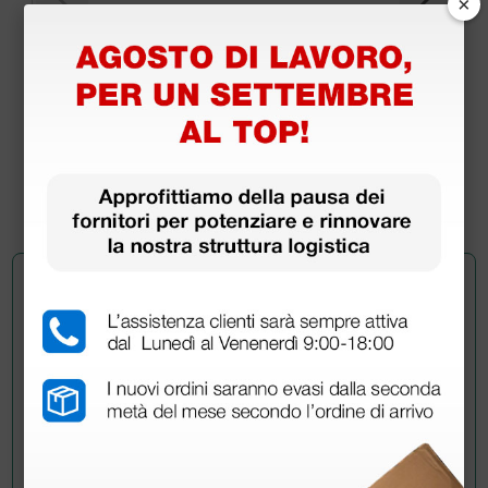
×
Elettrodi per elettrostimolazione pregellati
monouso senza cavo 45×80 mm
5,64 €
(Prezzo i.e.)
4 pezzi
Chiedi a un collega
Hai ancora qualche dubbio? Vuoi ulteriori