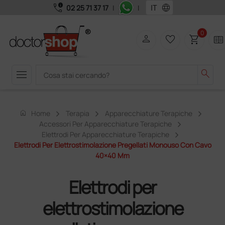
call_quality
language
02 25 71 37 17
|
|
0
person
favorite_border
shopping_cart
two_pager
menu
search
home
Home
Terapia
Apparecchiature Terapiche
Accessori Per Apparecchiature Terapiche
Elettrodi Per Apparecchiature Terapiche
Elettrodi Per Elettrostimolazione Pregellati Monouso Con Cavo
40×40 Mm
Elettrodi per
elettrostimolazione