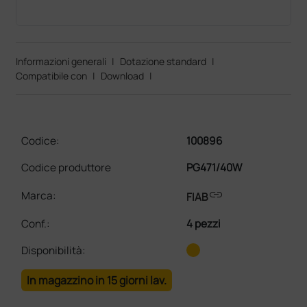
Informazioni generali
|
Dotazione standard
|
Compatibile con
|
Download
|
Codice:
100896
Codice produttore
PG471/40W
link
Marca:
FIAB
Conf.
:
4 pezzi
Disponibilità:
In magazzino in 15 giorni lav.