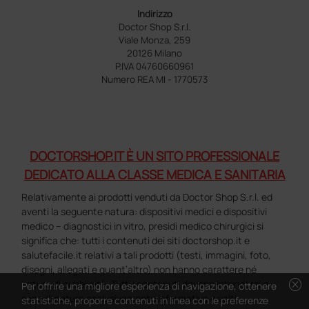
Indirizzo
Doctor Shop S.r.l.
Viale Monza, 259
20126 Milano
P.IVA 04760660961
Numero REA MI - 1770573
DOCTORSHOP.IT È UN SITO PROFESSIONALE
DEDICATO ALLA CLASSE MEDICA E SANITARIA
Relativamente ai prodotti venduti da Doctor Shop S.r.l. ed
aventi la seguente natura: dispositivi medici e dispositivi
medico – diagnostici in vitro, presidi medico chirurgici si
significa che: tutti i contenuti dei siti doctorshop.it e
salutefacile.it relativi a tali prodotti (testi, immagini, foto,
disegni, allegati e quant’altro) non hanno carattere né
cancel
natura di pubblicità. Tutti i contenuti devono intendersi e
Per offrire una migliore esperienza di navigazione, ottenere
sono di natura esclusivamente informativa e volti
statistiche, proporre contenuti in linea con le preferenze