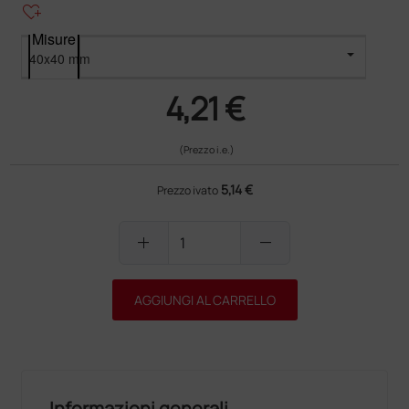
heart_plus
Misure
4,21 €
(Prezzo i.e.)
5,14 €
Prezzo ivato
add
remove
AGGIUNGI AL CARRELLO
Informazioni generali