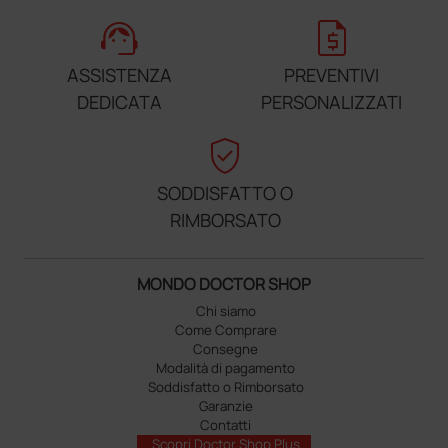
support_agent
request_quote
ASSISTENZA
PREVENTIVI
DEDICATA
PERSONALIZZATI
verified_user
SODDISFATTO O
RIMBORSATO
MONDO DOCTOR SHOP
Chi siamo
Come Comprare
Consegne
Modalità di pagamento
Soddisfatto o Rimborsato
Garanzie
Contatti
Scopri Doctor Shop Plus