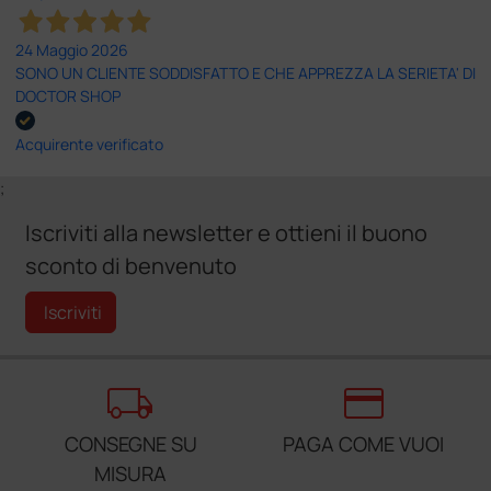
24 Maggio 2026
SONO UN CLIENTE SODDISFATTO E CHE APPREZZA LA SERIETA' DI
DOCTOR SHOP
Acquirente verificato
;
Iscriviti alla newsletter e ottieni il buono
sconto di benvenuto
Iscriviti
local_shipping
credit_card
CONSEGNE SU
PAGA COME VUOI
MISURA