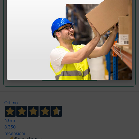
informazioni?
Invia ora la tua domanda ai colleghi che hanno già
acquistato questo prodotto.
Invia la tua domanda
Ottimo
4,6
/5
8.330
recensioni