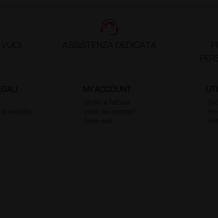
support_agent
 VUOI
ASSISTENZA DEDICATA
P
PER
EGALI
MY ACCOUNT
UTI
Ordini e fatture
Doc
 di vendita
Liste dei desideri
Pr
I miei dati
Ins