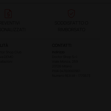
request_quote
verified_user
REVENTIVI
SODDISFATTO O
SONALIZZATI
RIMBORSATO
LITÀ
CONTATTI
tor Shop Club
Indirizzo
ova DEMO
Doctor Shop S.r.l.
tallazioni
Viale Monza, 259
20126 Milano
P.IVA 04760660961
Numero REA MI - 1770573