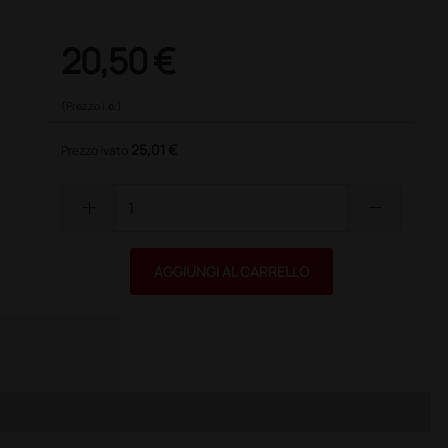
20,50 €
(Prezzo i.e.)
25,01 €
Prezzo ivato
add
remove
AGGIUNGI AL CARRELLO