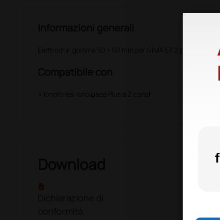
Informazioni generali
Elettrodi in gomma 50 × 50 mm per GIMA ET 2 programmabil
Compatibile con
• Ionoforesi Iono Base Plus a 2 canali
Download
Dichiarazione di
conformità