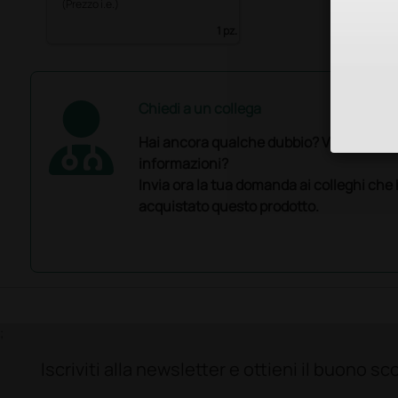
(Prezzo i.e.)
1 pz.
Chiedi a un collega
Hai ancora qualche dubbio? Vuoi ulterio
informazioni?
Invia ora la tua domanda ai colleghi che
acquistato questo prodotto.
;
Iscriviti alla newsletter e ottieni il buono 