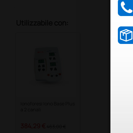
Utilizzabile con:
Ionoforesi Iono Base Plus
a 2 canali
384,29 €
463,00 €