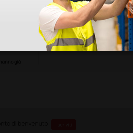
ri
 hanno già
sconto di benvenuto
Iscriviti