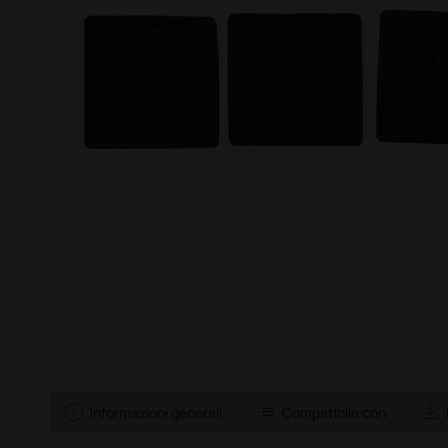
info
list
save_alt
Informazioni generali
Compatibile con