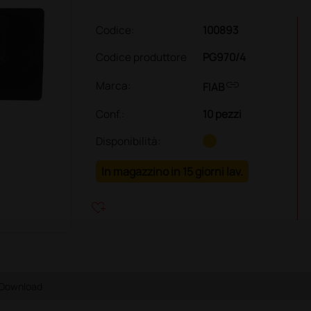
Codice:
100893
Codice produttore
PG970/4
link
Marca:
FIAB
Conf.
:
10 pezzi
Disponibilità:
In magazzino in 15 giorni lav.
heart_plus
Download