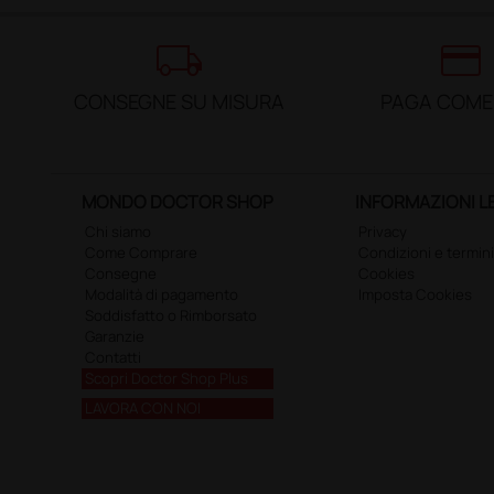
local_shipping
credit_card
CONSEGNE SU MISURA
PAGA COME
MONDO DOCTOR SHOP
INFORMAZIONI L
Chi siamo
Privacy
Come Comprare
Condizioni e termini
Consegne
Cookies
Modalità di pagamento
Imposta Cookies
Soddisfatto o Rimborsato
Garanzie
Contatti
Scopri Doctor Shop Plus
LAVORA CON NOI