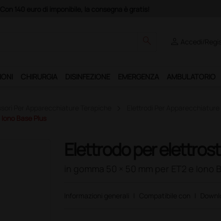
n 140 euro di imponibile, la consegna è gratis!
search
person
Accedi/Regis
IONI
CHIRURGIA
DISINFEZIONE
EMERGENZA
AMBULATORIO
sori Per Apparecchiature Terapiche
Elettrodi Per Apparecchiature
 Iono Base Plus
Elettrodo per elettros
in gomma 50 × 50 mm per ET2 e Iono 
Informazioni generali
|
Compatibile con
|
Downl