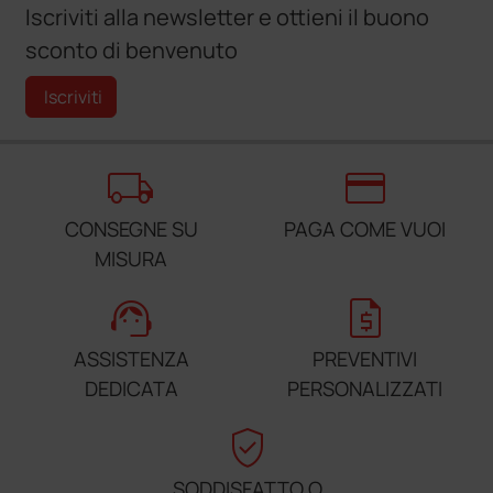
Iscriviti alla newsletter e ottieni il buono
sconto di benvenuto
Iscriviti
local_shipping
credit_card
CONSEGNE SU
PAGA COME VUOI
MISURA
support_agent
request_quote
ASSISTENZA
PREVENTIVI
DEDICATA
PERSONALIZZATI
verified_user
SODDISFATTO O