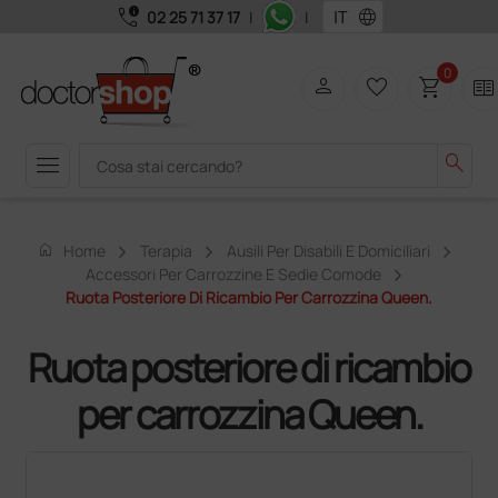
call_quality
language
02 25 71 37 17
|
|
0
person
favorite_border
shopping_cart
two_pager
menu
search
home
Home
Terapia
Ausili Per Disabili E Domiciliari
Accessori Per Carrozzine E Sedie Comode
Ruota Posteriore Di Ricambio Per Carrozzina Queen.
Ruota posteriore di ricambio
per carrozzina Queen.