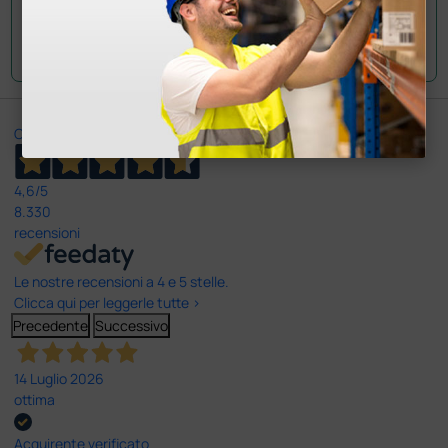
Invia la tua domanda
Ottimo
4,6
/5
8.330
recensioni
Le nostre recensioni a 4 e 5 stelle.
Clicca qui per leggerle tutte >
Precedente
Successivo
14 Luglio 2026
ottima
Acquirente verificato