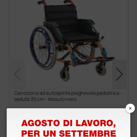
Carrozzina ad autospinta pieghevole pediatrica -
seduta 35 cm - tessuto nero
×
275,44 €
313,00 €
(Prezzo i.e.)
1 pz.