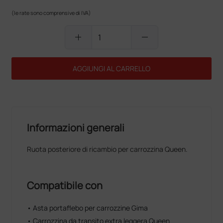
(le rate sono comprensive di IVA)
add
remove
AGGIUNGI AL CARRELLO
Informazioni generali
Ruota posteriore di ricambio per carrozzina Queen.
Compatibile con
• Asta portaflebo per carrozzine Gima
• Carrozzina da transito extra leggera Queen