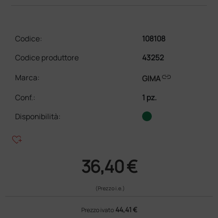
Codice:
108108
Codice produttore
43252
link
Marca:
GIMA
Conf.
:
1 pz.
Disponibilità:
heart_plus
36,40 €
(Prezzo i.e.)
44,41 €
Prezzo ivato