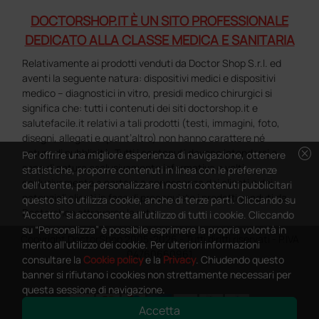
DOCTORSHOP.IT È UN SITO PROFESSIONALE
DEDICATO ALLA CLASSE MEDICA E SANITARIA
Relativamente ai prodotti venduti da Doctor Shop S.r.l. ed
aventi la seguente natura: dispositivi medici e dispositivi
medico – diagnostici in vitro, presidi medico chirurgici si
significa che: tutti i contenuti dei siti doctorshop.it e
salutefacile.it relativi a tali prodotti (testi, immagini, foto,
disegni, allegati e quant’altro) non hanno carattere né
cancel
natura di pubblicità. Tutti i contenuti devono intendersi e
Per offrire una migliore esperienza di navigazione, ottenere
sono di natura esclusivamente informativa e volti
statistiche, proporre contenuti in linea con le preferenze
esclusivamente a portare a conoscenza dei clienti e dei
dell'utente, per personalizzare i nostri contenuti pubblicitari
potenziali clienti in fase di preacquisto i prodotti venduti da
questo sito utilizza cookie, anche di terze parti. Cliccando su
Doctorshop attraverso la rete.
“Accetto” si acconsente all'utilizzo di tutti i cookie. Cliccando
su “Personalizza” è possibile esprimere la propria volontà in
Copyright DoctorShop 2005-2026 - Tutti diritti riservati - P.IVA
merito all'utilizzo dei cookie. Per ulteriori informazioni
04760660961
consultare la
Cookie policy
e la
Privacy
. Chiudendo questo
banner si rifiutano i cookies non strettamente necessari per
questa sessione di navigazione.
Accetta