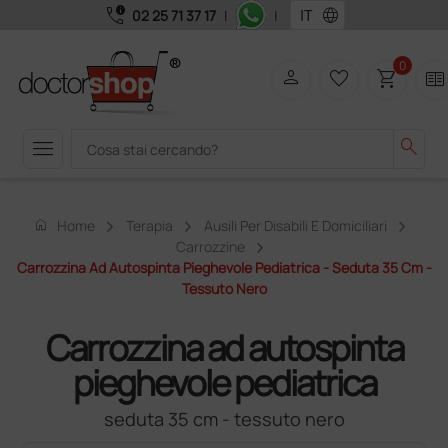
call_quality
language
02 25 71 37 17
|
|
0
person
favorite_border
shopping_cart
two_pager
menu
search
home
Home
Terapia
Ausili Per Disabili E Domiciliari
Carrozzine
Carrozzina Ad Autospinta Pieghevole Pediatrica - Seduta 35 Cm -
Tessuto Nero
Carrozzina ad autospinta
pieghevole pediatrica
seduta 35 cm - tessuto nero