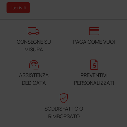
Iscriviti
local_shipping
credit_card
CONSEGNE SU
PAGA COME VUOI
MISURA
support_agent
request_quote
ASSISTENZA
PREVENTIVI
DEDICATA
PERSONALIZZATI
verified_user
SODDISFATTO O
RIMBORSATO