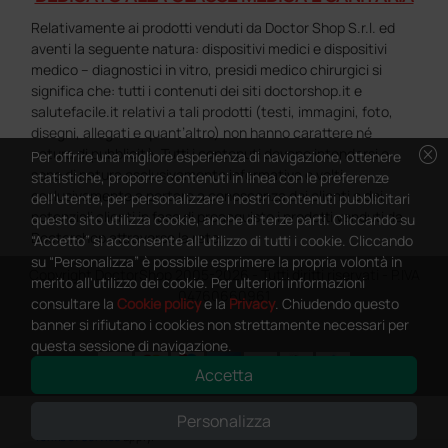
Relativamente ai prodotti venduti da Doctor Shop S.r.l. ed
aventi la seguente natura: dispositivi medici e dispositivi
medico – diagnostici in vitro, presidi medico chirurgici si
significa che: tutti i contenuti dei siti doctorshop.it e
salutefacile.it relativi a tali prodotti (testi, immagini, foto,
disegni, allegati e quant’altro) non hanno carattere né
cancel
natura di pubblicità. Tutti i contenuti devono intendersi e
Per offrire una migliore esperienza di navigazione, ottenere
sono di natura esclusivamente informativa e volti
statistiche, proporre contenuti in linea con le preferenze
esclusivamente a portare a conoscenza dei clienti e dei
dell'utente, per personalizzare i nostri contenuti pubblicitari
potenziali clienti in fase di preacquisto i prodotti venduti da
questo sito utilizza cookie, anche di terze parti. Cliccando su
Doctorshop attraverso la rete.
“Accetto” si acconsente all'utilizzo di tutti i cookie. Cliccando
su “Personalizza” è possibile esprimere la propria volontà in
Copyright DoctorShop 2005-2026 - Tutti diritti riservati - P.IVA
merito all'utilizzo dei cookie. Per ulteriori informazioni
04760660961
consultare la
Cookie policy
e la
Privacy
. Chiudendo questo
banner si rifiutano i cookies non strettamente necessari per
questa sessione di navigazione.
Accetta
0
This site is protected by reCAPTCHA and the Google
Privacy Policy
and
Personalizza
Terms of Service
apply.