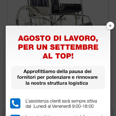
×
Carrozzina ad autospinta standard con gomme
piene - seduta 46 cm
118,99 €
163,00 €
(Prezzo i.e.)
1 pz.