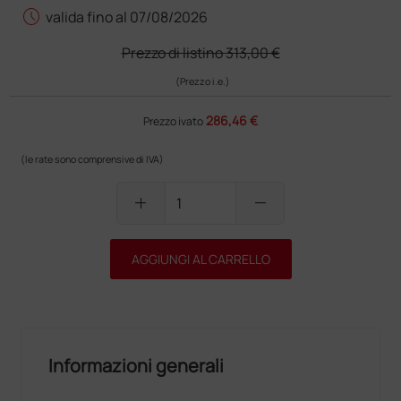
schedule
valida fino al 07/08/2026
Prezzo di listino
313,00 €
(Prezzo i.e.)
286,46 €
Prezzo ivato
(le rate sono comprensive di IVA)
add
remove
AGGIUNGI AL CARRELLO
Informazioni generali