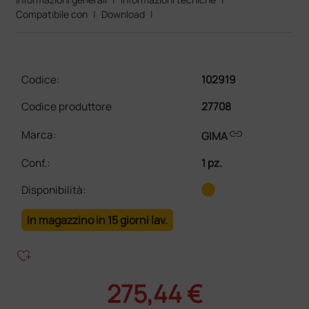
Compatibile con
|
Download
|
Codice:
102919
Codice produttore
27708
link
Marca:
GIMA
Conf.
:
1 pz.
Disponibilità:
In magazzino in 15 giorni lav.
heart_plus
275,44 €