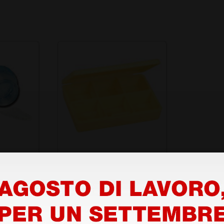
- con
Portapillole giornaliero
e
Handy Box
1,42 €
2,53 €
(Prezzo i.e.)