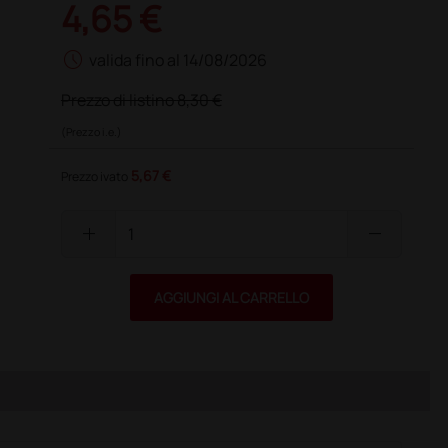
4,65 €
schedule
valida fino al 14/08/2026
Prezzo di listino
8,30 €
(Prezzo i.e.)
5,67 €
Prezzo ivato
add
remove
AGGIUNGI AL CARRELLO