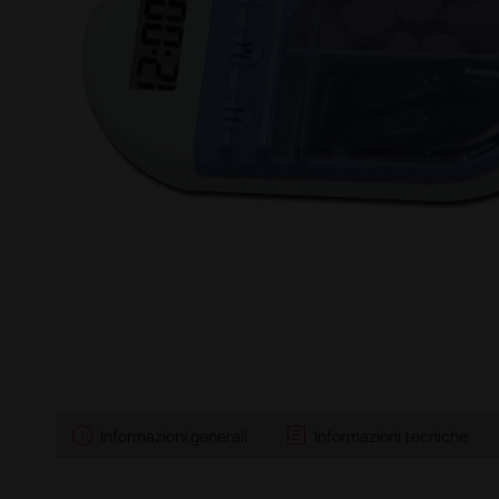
info
assignment
Informazioni generali
Informazioni tecniche