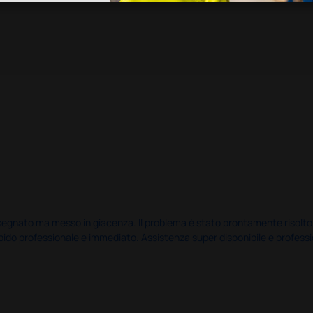
nato ma messo in giacenza. Il problema è stato prontamente risolto dal 
pido professionale e immediato. Assistenza super disponibile e professio