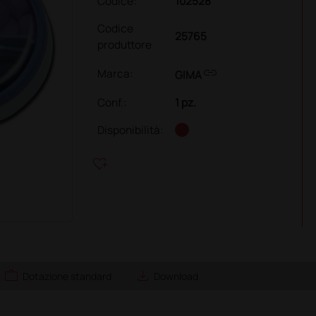
Codice:
102528
Codice
25765
produttore
link
Marca:
GIMA
Conf.
:
1 pz.
Disponibilità:
heart_plus
work
save_alt
Dotazione standard
Download