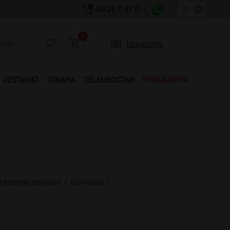
call_quality
language
02 25 71 37 17
|
|
0
favorite_border
shopping_cart
two_pager
Magazine
trati
VESTIARIO
TERAPIA
TELEMEDICINA
PROMOZIONI
otazione standard
|
Download
|