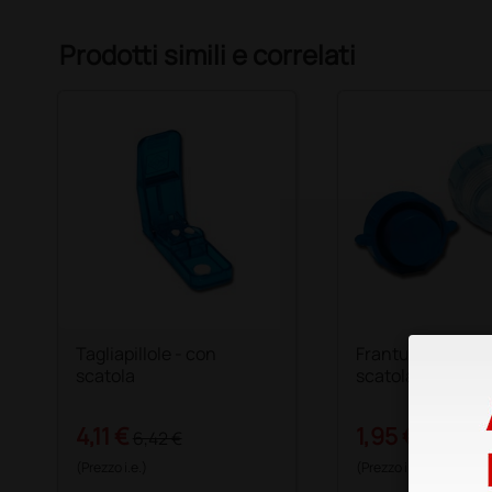
Prodotti simili e correlati
Tagliapillole - con
Frantumapillole 
scatola
scatola di carton
4,11 €
1,95 €
6,42 €
6,50 €
(Prezzo i.e.)
(Prezzo i.e.)