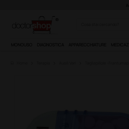
Acquistando il servizio "Ds 
MONOUSO
DIAGNOSTICA
APPARECCHIATURE
MEDICAZ
home
Home
Terapia
Ausili Vari
Tagliapillole -frantumapi