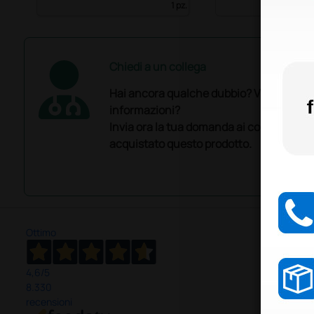
1 pz.
Chiedi a un collega
Hai ancora qualche dubbio? Vuoi ulterio
informazioni?
Invia ora la tua domanda ai colleghi che
acquistato questo prodotto.
Ottimo
4,6
/5
8.330
recensioni