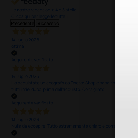
Le nostre recensioni a 4 e 5 stelle.
Clicca qui per leggerle tutte >
Precedente
Successivo
14 Luglio 2026
ottima
Acquirente verificato
14 Luglio 2026
Ho acquistato un ecografo da Doctor Shop e sono rimasto molto sod
tutti i miei dubbi prima dell'acquisto. Consigliato
Acquirente verificato
13 Luglio 2026
Nulla da eccepire. Tutto estremamente chiaro e corretto, dall’ord