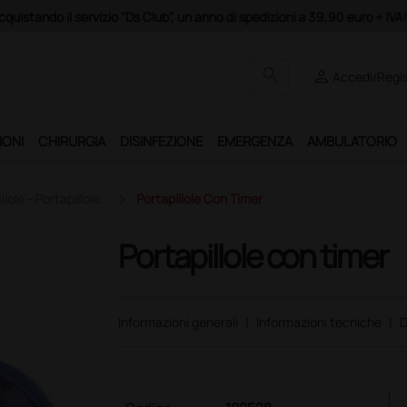
Club", un anno di spedizioni a 39,90 euro + IVA!
search
person
Accedi/Regis
IONI
CHIRURGIA
DISINFEZIONE
EMERGENZA
AMBULATORIO
llole - Portapillole…
Portapillole Con Timer
Portapillole con timer
Informazioni generali
|
Informazioni tecniche
|
D