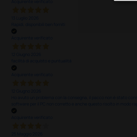
Acquirente verificato
13 Luglio 2026
Rapidi, disponibili ben forniti
Acquirente verificato
12 Giugno 2026
facilità di acquisto e puntualità
Acquirente verificato
12 Giugno 2026
Ho avuto un problema con la consegna, il pacco non è stato conseg
software per il PC non corretto e anche questo risolto in modo ra
Acquirente verificato
25 Maggio 2026