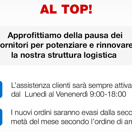
1 pz.
1 pz.
ri
 hanno già