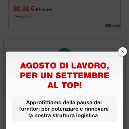
80,80 €
101,00 €
(Prezzo i.e.)
900 pezzi
×
Chiedi a un collega
Hai ancora qualche dubbio? Vuoi ulteriori
informazioni?
Invia ora la tua domanda ai colleghi che hanno già
acquistato questo prodotto.