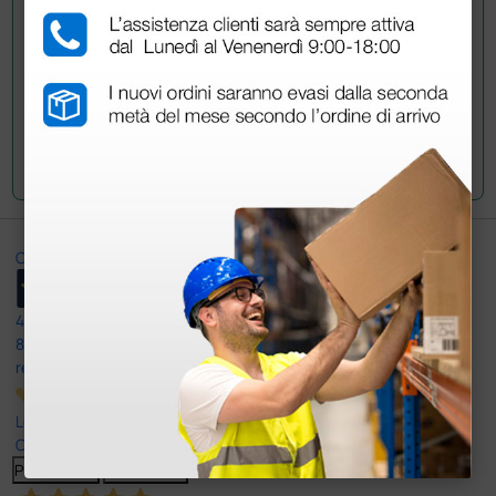
Invia la tua domanda
Ottimo
4,6
/5
8.330
recensioni
Le nostre recensioni a 4 e 5 stelle.
Clicca qui per leggerle tutte >
Precedente
Successivo