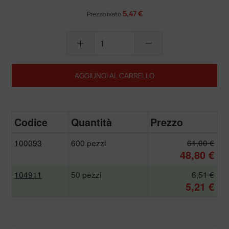
5,47 €
Prezzo ivato
add
remove
AGGIUNGI AL CARRELLO
Codice
Quantità
Prezzo
100093
600 pezzi
61,00 €
48,80 €
104911
50 pezzi
6,51 €
5,21 €