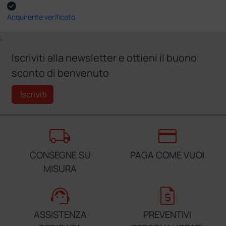
Acquirente verificato
;
Iscriviti alla newsletter e ottieni il buono
sconto di benvenuto
Iscriviti
local_shipping
credit_card
CONSEGNE SU
PAGA COME VUOI
MISURA
support_agent
request_quote
ASSISTENZA
PREVENTIVI