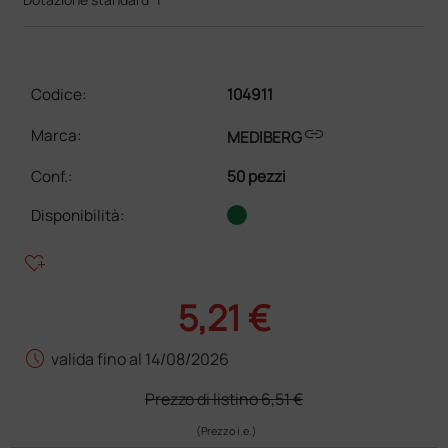
Codice:
104911
link
Marca:
MEDIBERG
Conf.
:
50 pezzi
Disponibilità:
heart_plus
5,21 €
schedule
valida fino al 14/08/2026
Prezzo di listino
6,51 €
(Prezzo i.e.)