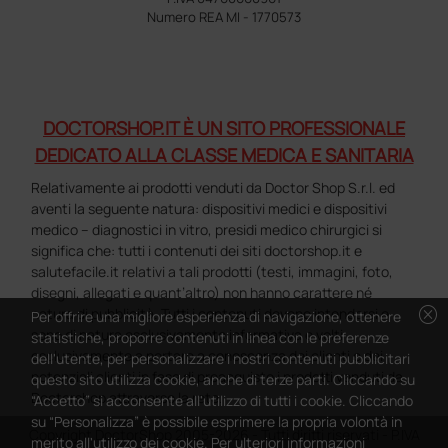
Numero REA MI - 1770573
DOCTORSHOP.IT È UN SITO PROFESSIONALE
DEDICATO ALLA CLASSE MEDICA E SANITARIA
Relativamente ai prodotti venduti da Doctor Shop S.r.l. ed
aventi la seguente natura: dispositivi medici e dispositivi
medico – diagnostici in vitro, presidi medico chirurgici si
significa che: tutti i contenuti dei siti doctorshop.it e
salutefacile.it relativi a tali prodotti (testi, immagini, foto,
disegni, allegati e quant’altro) non hanno carattere né
cancel
natura di pubblicità. Tutti i contenuti devono intendersi e
Per offrire una migliore esperienza di navigazione, ottenere
sono di natura esclusivamente informativa e volti
statistiche, proporre contenuti in linea con le preferenze
esclusivamente a portare a conoscenza dei clienti e dei
dell'utente, per personalizzare i nostri contenuti pubblicitari
potenziali clienti in fase di preacquisto i prodotti venduti da
questo sito utilizza cookie, anche di terze parti. Cliccando su
Doctorshop attraverso la rete.
“Accetto” si acconsente all'utilizzo di tutti i cookie. Cliccando
su “Personalizza” è possibile esprimere la propria volontà in
Copyright DoctorShop 2005-2026 - Tutti diritti riservati - P.IVA
merito all'utilizzo dei cookie. Per ulteriori informazioni