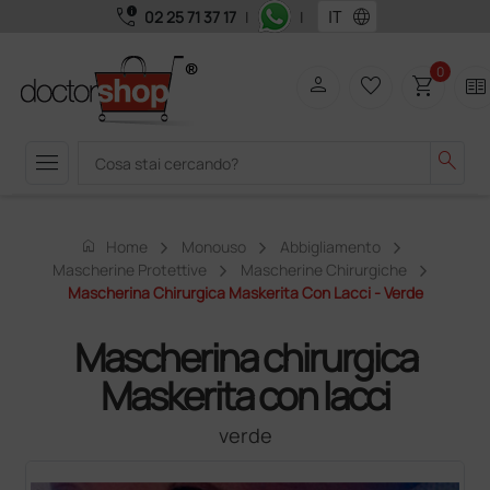
call_quality
language
02 25 71 37 17
|
|
0
person
favorite_border
shopping_cart
two_pager
menu
search
home
Home
Monouso
Abbigliamento
Mascherine Protettive
Mascherine Chirurgiche
Mascherina Chirurgica Maskerita Con Lacci - Verde
Mascherina chirurgica
Maskerita con lacci
verde