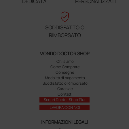
DEDICATA
PERSONALIZZATI
verified_user
SODDISFATTO O
RIMBORSATO
MONDO DOCTOR SHOP
Chi siamo
Come Comprare
Consegne
Modalità di pagamento
Soddisfatto o Rimborsato
Garanzie
Contatti
Scopri Doctor Shop Plus
LAVORA CON NOI
INFORMAZIONI LEGALI