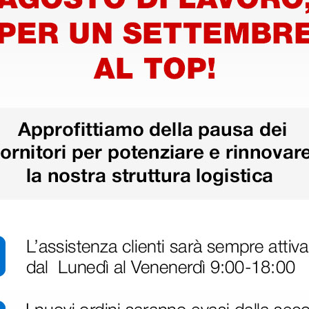
rgico
Cappellino chirurgico
Cappelli
- M
fantasia flamingo - M
fantasia
9,56 €
9,56 
11,66 €
(Prezzo i.e.)
(Prezzo i.e.
1 pz.
1 pz.
ri
 hanno già