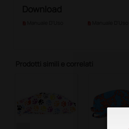
Download
Manuale D'Uso
Manuale D'Uso
Prodotti simili e correlati