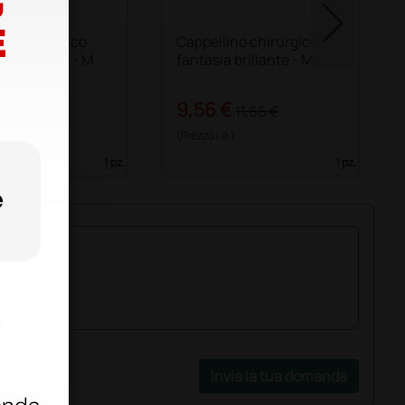
no chirurgico
Cappellino chirurgico
 pediatrica - M
fantasia brillante - M
€
9,56 €
11,66 €
11,66 €
)
(Prezzo i.e.)
1 pz.
1 pz.
Invia la tua domanda