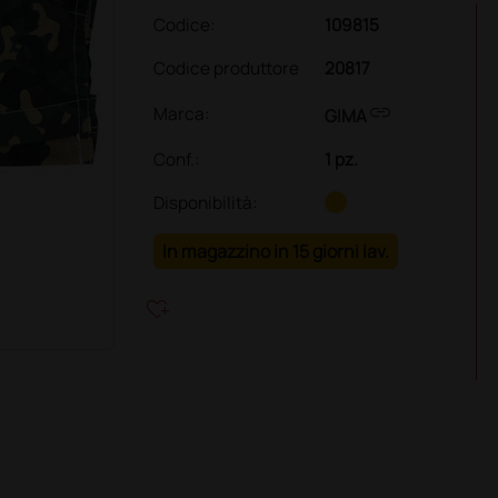
Codice:
109815
Codice produttore
20817
link
Marca:
GIMA
Conf.
:
1 pz.
Disponibilità:
In magazzino in 15 giorni lav.
heart_plus