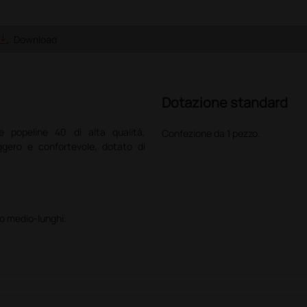
ve_alt
Download
Dotazione standard
e popeline 40 di alta qualità,
Confezione da 1 pezzo.
eggero e confortevole, dotato di
 o medio-lunghi.