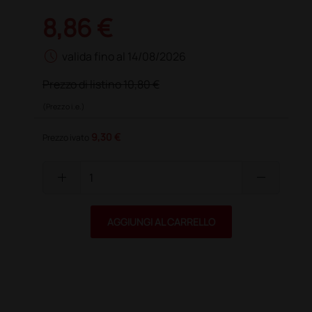
8,86 €
schedule
valida fino al 14/08/2026
Prezzo di listino
10,80 €
(Prezzo i.e.)
9,30 €
Prezzo ivato
add
remove
AGGIUNGI AL CARRELLO