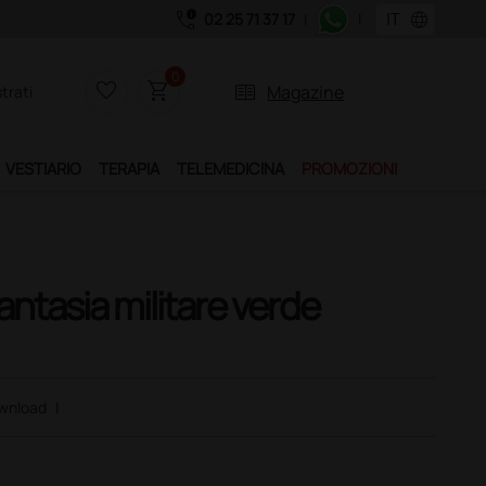
call_quality
language
02 25 71 37 17
|
|
0
favorite_border
shopping_cart
two_pager
Magazine
trati
VESTIARIO
TERAPIA
TELEMEDICINA
PROMOZIONI
antasia militare verde
wnload
|