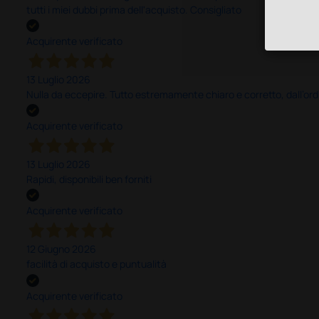
tutti i miei dubbi prima dell'acquisto. Consigliato
Acquirente verificato
13 Luglio 2026
Nulla da eccepire. Tutto estremamente chiaro e corretto, dall’ord
Acquirente verificato
13 Luglio 2026
Rapidi, disponibili ben forniti
Acquirente verificato
12 Giugno 2026
facilità di acquisto e puntualità
Acquirente verificato