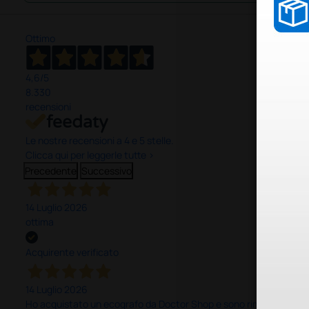
Ottimo
4,6
/5
8.330
recensioni
Le nostre recensioni a 4 e 5 stelle.
Clicca qui per leggerle tutte >
Precedente
Successivo
14 Luglio 2026
ottima
Acquirente verificato
14 Luglio 2026
Ho acquistato un ecografo da Doctor Shop e sono rimasto molto sod