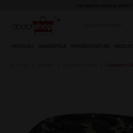
Acquistando il servizio "Ds 
MONOUSO
DIAGNOSTICA
APPARECCHIATURE
MEDICAZ
home
Home
Vestiario
Cappellini Cotone
Cappellino Chi