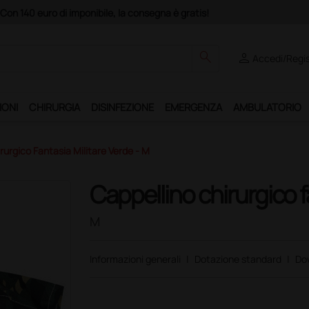
Club", un anno di spedizioni a 39,90 euro + IVA!
search
person
Accedi/Regis
IONI
CHIRURGIA
DISINFEZIONE
EMERGENZA
AMBULATORIO
rurgico Fantasia Militare Verde - M
Cappellino chirurgico f
M
Informazioni generali
|
Dotazione standard
|
Do