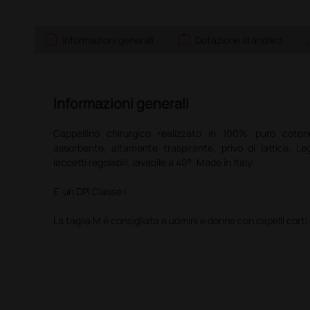
info
work
sa
Informazioni generali
Dotazione standard
Informazioni generali
Cappellino chirurgico realizzato in 100% puro coton
assorbente, altamente traspirante, privo di lattice. L
laccetti regolabili, lavabile a 40°. Made in Italy.
E' un DPI Classe I.
La taglia M è consigliata a uomini e donne con capelli corti