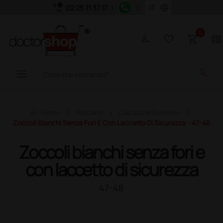
call_quality
language
02 25 71 37 17
|
|
0
person
favorite_border
shopping_cart
two_pager
menu
search
home
Home
Vestiario
Calzature Sanitarie
Zoccoli Bianchi Senza Fori E Con Laccetto Di Sicurezza - 47-48
Zoccoli bianchi senza fori e
con laccetto di sicurezza
47-48