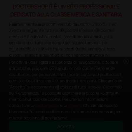
DOCTORSHOP.IT È UN SITO PROFESSIONALE
DEDICATO ALLA CLASSE MEDICA E SANITARIA
Relativamente ai prodotti venduti da Doctor Shop S.r.l. ed
aventi la seguente natura: dispositivi medici e dispositivi
medico – diagnostici in vitro, presidi medico chirurgici si
significa che: tutti i contenuti dei siti doctorshop.it e
salutefacile.it relativi a tali prodotti (testi, immagini, foto,
disegni, allegati e quant’altro) non hanno carattere né
cancel
natura di pubblicità. Tutti i contenuti devono intendersi e
Per offrire una migliore esperienza di navigazione, ottenere
sono di natura esclusivamente informativa e volti
statistiche, proporre contenuti in linea con le preferenze
esclusivamente a portare a conoscenza dei clienti e dei
dell'utente, per personalizzare i nostri contenuti pubblicitari
potenziali clienti in fase di preacquisto i prodotti venduti da
questo sito utilizza cookie, anche di terze parti. Cliccando su
Doctorshop attraverso la rete.
“Accetto” si acconsente all'utilizzo di tutti i cookie. Cliccando
su “Personalizza” è possibile esprimere la propria volontà in
Copyright DoctorShop 2005-2026 - Tutti diritti riservati - P.IVA
merito all'utilizzo dei cookie. Per ulteriori informazioni
04760660961
consultare la
Cookie policy
e la
Privacy
. Chiudendo questo
banner si rifiutano i cookies non strettamente necessari per
questa sessione di navigazione.
Accetta