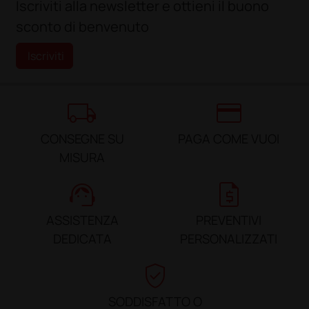
Iscriviti alla newsletter e ottieni il buono
sconto di benvenuto
Iscriviti
local_shipping
credit_card
CONSEGNE SU
PAGA COME VUOI
MISURA
support_agent
request_quote
ASSISTENZA
PREVENTIVI
DEDICATA
PERSONALIZZATI
verified_user
SODDISFATTO O