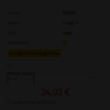
Codice:
105690
link
Marca:
T. RIBE
Conf.
:
1 paio
Disponibilità:
In magazzino in 15 giorni lav.
heart_plus
Misura scarpe
24,02 €
schedule
valida fino al 14/08/2026