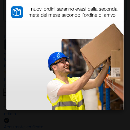
Invia la tua domanda
Ottimo
4,6
/5
8.330
recensioni
Le nostre recensioni a 4 e 5 stelle.
Clicca qui per leggerle tutte >
Precedente
Successivo
14 Luglio 2026
ottima
Acquirente verificato