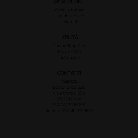
MY ACCOUNT
Ordini e fatture
Liste dei desideri
I miei dati
UTILITÀ
Doctor Shop Club
Prova DEMO
Installazioni
CONTATTI
Indirizzo
Doctor Shop S.r.l.
Viale Monza, 259
20126 Milano
P.IVA 04760660961
Numero REA MI - 1770573