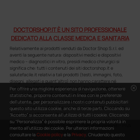
DOCTORSHOP.IT È UN SITO PROFESSIONALE
DEDICATO ALLA CLASSE MEDICA E SANITARIA
Relativamente ai prodotti venduti da Doctor Shop S.r.l. ed
aventi la seguente natura: dispositivi medici e dispositivi
medico – diagnostici in vitro, presidi medico chirurgici si
significa che: tutti i contenuti dei siti doctorshop.it e
salutefacile.it relativi a tali prodotti (testi, immagini, foto,
disegni, allegati e quant’altro) non hanno carattere né
cancel
natura di pubblicità. Tutti i contenuti devono intendersi e
Per offrire una migliore esperienza di navigazione, ottenere
sono di natura esclusivamente informativa e volti
statistiche, proporre contenuti in linea con le preferenze
esclusivamente a portare a conoscenza dei clienti e dei
dell'utente, per personalizzare i nostri contenuti pubblicitari
potenziali clienti in fase di preacquisto i prodotti venduti da
questo sito utilizza cookie, anche di terze parti. Cliccando su
Doctorshop attraverso la rete.
“Accetto” si acconsente all'utilizzo di tutti i cookie. Cliccando
su “Personalizza” è possibile esprimere la propria volontà in
Copyright DoctorShop 2005-2026 - Tutti diritti riservati - P.IVA
merito all'utilizzo dei cookie. Per ulteriori informazioni
04760660961
consultare la
Cookie policy
e la
Privacy
. Chiudendo questo