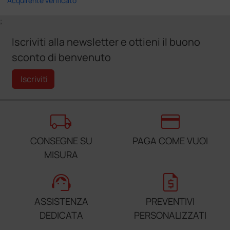
Acquirente verificato
;
Iscriviti alla newsletter e ottieni il buono
sconto di benvenuto
Iscriviti
local_shipping
credit_card
CONSEGNE SU
PAGA COME VUOI
MISURA
support_agent
request_quote
ASSISTENZA
PREVENTIVI
DEDICATA
PERSONALIZZATI