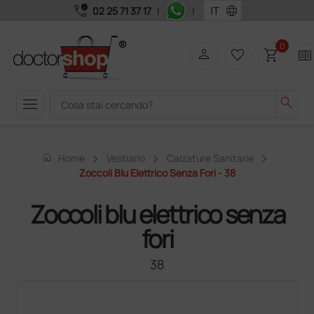
call_quality
language
02 25 71 37 17
|
|
0
person
favorite_border
shopping_cart
two_pager
menu
search
home
Home
Vestiario
Calzature Sanitarie
Zoccoli Blu Elettrico Senza Fori - 38
Zoccoli blu elettrico senza
fori
38