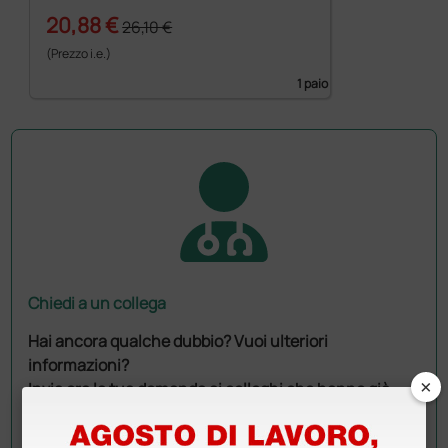
20,88 €
26,10 €
(Prezzo i.e.)
1 paio
Chiedi a un collega
Hai ancora qualche dubbio? Vuoi ulteriori
informazioni?
×
Invia ora la tua domanda ai colleghi che hanno già
acquistato questo prodotto.