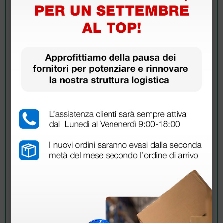
Invia la tua domanda
DOMANDE/RISPOSTE
DOMANDA
Buongiorno, potrei sapere se la calzata è
grande o regolare? Calzo 38 e sono indecisa
se acquistare 37-38 o 38-39. Grazie mille
RISPOSTE
Doctor Shop
- 03/09/2020