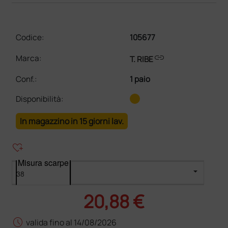
Codice:
105677
link
Marca:
T. RIBE
Conf.
:
1 paio
Disponibilità:
In magazzino in 15 giorni lav.
heart_plus
Misura scarpe
20,88 €
schedule
valida fino al 14/08/2026