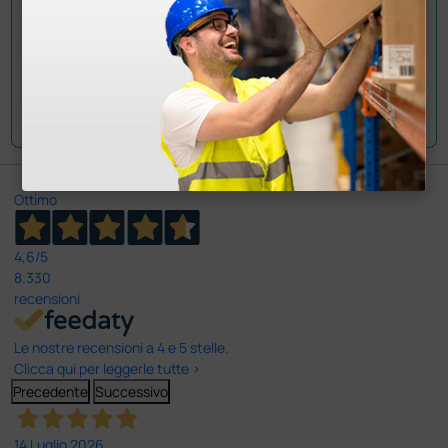
Gentile cliente, la calzata è regolare. Ad ogni
modo qualora fosse necessario potrà esercitare
il diritto di recesso e restituire il prodotto entro
14 giorni dalla sua ricezione. Cordiali saluti
Ottimo
4,6
/5
8.330
recensioni
Le nostre recensioni a 4 e 5 stelle.
Clicca qui per leggerle tutte >
Precedente
Successivo
14 Luglio 2026