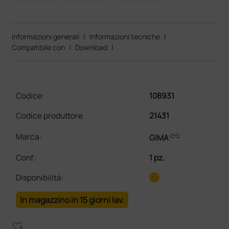
Informazioni generali
|
Informazioni tecniche
|
Compatibile con
|
Download
|
Codice:
108931
Codice produttore
21431
link
Marca:
GIMA
Conf.
:
1 pz.
Disponibilità:
In magazzino in 15 giorni lav.
heart_plus