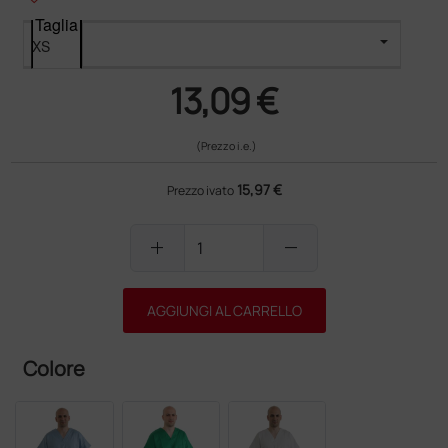
Taglia
13,09 €
(Prezzo i.e.)
15,97 €
Prezzo ivato
add
remove
AGGIUNGI AL CARRELLO
Colore