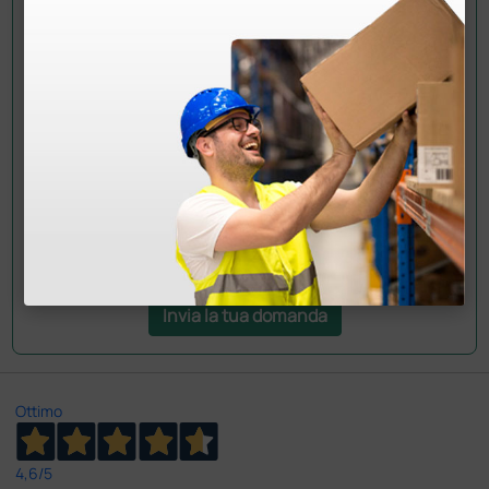
Chiedi a un collega
Hai ancora qualche dubbio? Vuoi ulteriori
informazioni?
Invia ora la tua domanda ai colleghi che hanno già
acquistato questo prodotto.
Invia la tua domanda
Ottimo
4,6
/5