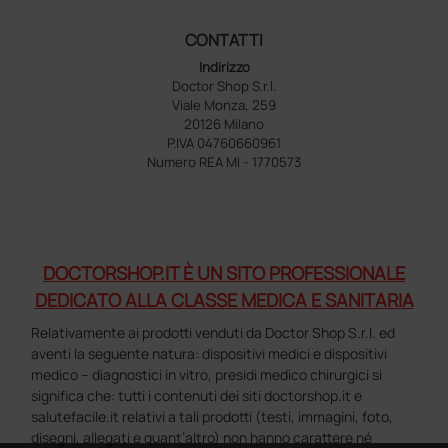
CONTATTI
Indirizzo
Doctor Shop S.r.l.
Viale Monza, 259
20126 Milano
P.IVA 04760660961
Numero REA MI - 1770573
DOCTORSHOP.IT È UN SITO PROFESSIONALE
DEDICATO ALLA CLASSE MEDICA E SANITARIA
Relativamente ai prodotti venduti da Doctor Shop S.r.l. ed
aventi la seguente natura: dispositivi medici e dispositivi
medico – diagnostici in vitro, presidi medico chirurgici si
significa che: tutti i contenuti dei siti doctorshop.it e
salutefacile.it relativi a tali prodotti (testi, immagini, foto,
disegni, allegati e quant’altro) non hanno carattere né