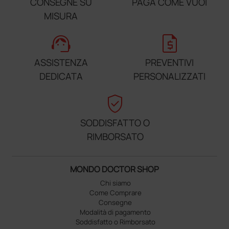
CONSEGNE SU
PAGA COME VUOI
MISURA
support_agent
request_quote
ASSISTENZA
PREVENTIVI
DEDICATA
PERSONALIZZATI
verified_user
SODDISFATTO O
RIMBORSATO
MONDO DOCTOR SHOP
Chi siamo
Come Comprare
Consegne
Modalità di pagamento
Soddisfatto o Rimborsato