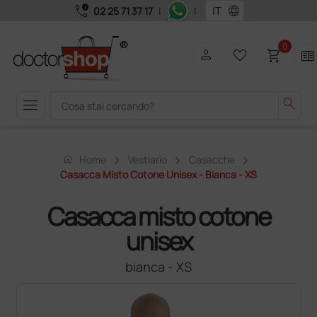
call_quality
language
02 25 71 37 17
|
|
0
person
favorite_border
shopping_cart
two_pager
menu
search
home
Home
Vestiario
Casacche
Casacca Misto Cotone Unisex - Bianca - XS
Casacca misto cotone
unisex
bianca - XS