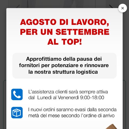
×
Casacca cotone unisex - bianca - XS
18,24 €
24,00 €
(Prezzo i.e.)
1 pz.