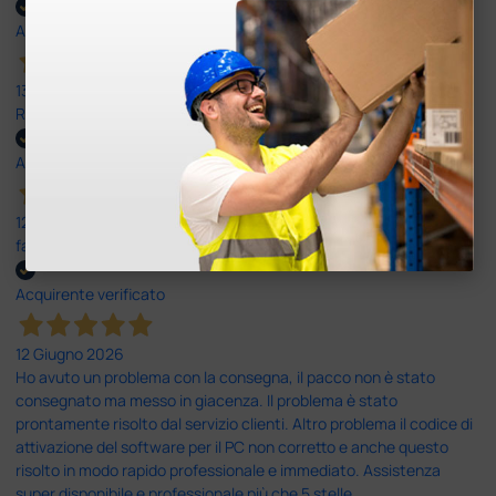
Acquirente verificato
13 Luglio 2026
Rapidi, disponibili ben forniti
Acquirente verificato
12 Giugno 2026
facilità di acquisto e puntualità
Acquirente verificato
12 Giugno 2026
Ho avuto un problema con la consegna, il pacco non è stato
consegnato ma messo in giacenza. Il problema è stato
prontamente risolto dal servizio clienti. Altro problema il codice di
attivazione del software per il PC non corretto e anche questo
risolto in modo rapido professionale e immediato. Assistenza
super disponibile e professionale più che 5 stelle