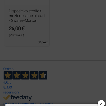
Dispositivo sterile ri
mozione lame bisturi
- Swann-Morton
24,00 €
(Prezzo i.e.)
50 pezzi
Ottimo
4,6
/5
8.330
recensioni
×
Le nostre recensioni a 4 e 5 stelle.