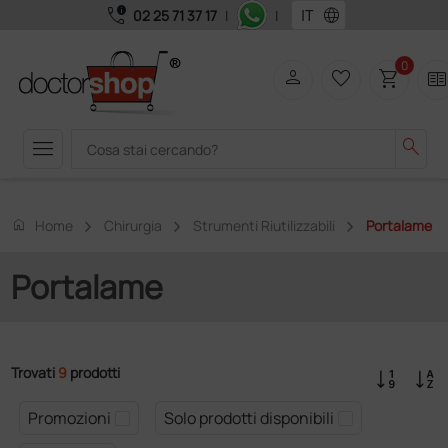
call_quality
language
02 25 71 37 17
|
|
0
person
favorite_border
shopping_cart
two_page
menu
search
home
Home
Chirurgia
Strumenti Riutilizzabili
Portalame
Portalame
Trovati
9
prodotti
Promozioni
Solo prodotti disponibili