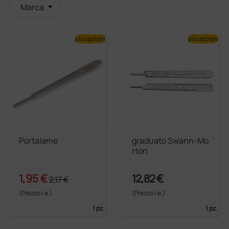
Marca
più opzioni
più opzioni
Portalame
graduato Swann-Mo
rton
1,95 €
12,82 €
2,17 €
(Prezzo i.e.)
(Prezzo i.e.)
1 pz.
1 pz.