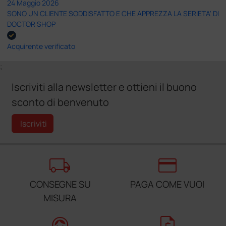
24 Maggio 2026
SONO UN CLIENTE SODDISFATTO E CHE APPREZZA LA SERIETA' DI
DOCTOR SHOP
Acquirente verificato
;
Iscriviti alla newsletter e ottieni il buono
sconto di benvenuto
Iscriviti
local_shipping
credit_card
CONSEGNE SU
PAGA COME VUOI
MISURA
support_agent
request_quote