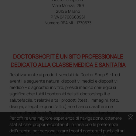
Viale Monza, 259
20126 Milano
P.IVA 04760660961
Numero REA MI - 1770573
DOCTORSHOP.IT È UN SITO PROFESSIONALE
DEDICATO ALLA CLASSE MEDICA E SANITARIA
Relativamente ai prodotti venduti da Doctor Shop S.r.l. ed
aventi la seguente natura: dispositivi medici e dispositivi
medico – diagnostici in vitro, presidi medico chirurgici si
significa che: tutti i contenuti dei siti doctorshop.it e
salutefacile.it relativi a tali prodotti (testi, immagini, foto,
disegni, allegati e quant’altro) non hanno carattere né
natura di pubblicità. Tutti i contenuti devono intendersi e
cancel
Per offrire una migliore esperienza di navigazione, ottenere
sono di natura esclusivamente informativa e volti
statistiche, proporre contenuti in linea con le preferenze
esclusivamente a portare a conoscenza dei clienti e dei
dell'utente, per personalizzare i nostri contenuti pubblicitari
potenziali clienti in fase di preacquisto i prodotti venduti da