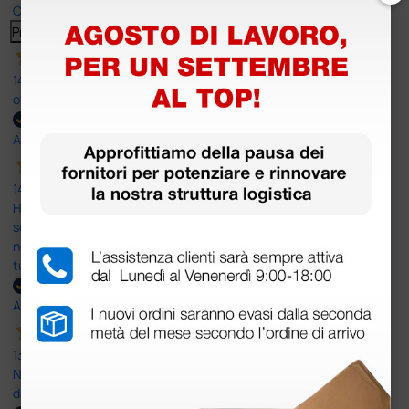
Clicca qui per leggerle tutte >
Precedente
Successivo
14 Luglio 2026
ottima
Acquirente verificato
14 Luglio 2026
Ho acquistato un ecografo da Doctor Shop e sono rimasto molto
soddisfatto dell'esperienza. Apparecchiatura di qualità, consegna
nei tempi previsti e un servizio clienti disponibile che ha risposto a
tutti i miei dubbi prima dell'acquisto. Consigliato
Acquirente verificato
13 Luglio 2026
Nulla da eccepire. Tutto estremamente chiaro e corretto,
dall’ordine alla consegna.