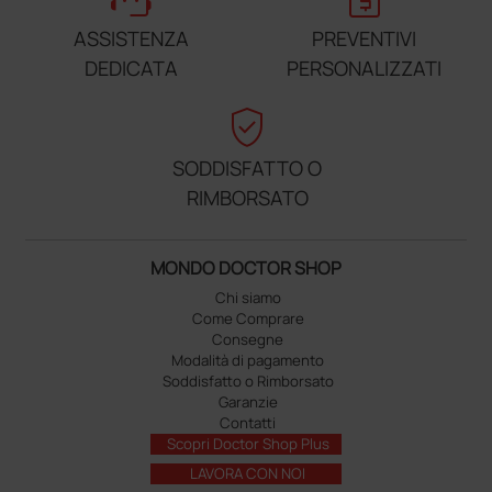
ASSISTENZA
PREVENTIVI
DEDICATA
PERSONALIZZATI
verified_user
SODDISFATTO O
RIMBORSATO
MONDO DOCTOR SHOP
Chi siamo
Come Comprare
Consegne
Modalità di pagamento
Soddisfatto o Rimborsato
Garanzie
Contatti
Scopri Doctor Shop Plus
LAVORA CON NOI