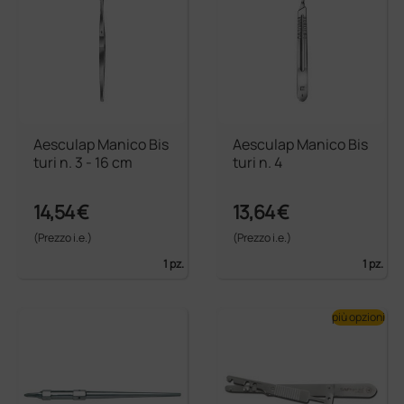
Aesculap Manico Bis
Aesculap Manico Bis
turi n. 3 - 16 cm
turi n. 4
14,54 €
13,64 €
(Prezzo i.e.)
(Prezzo i.e.)
1 pz.
1 pz.
più opzioni