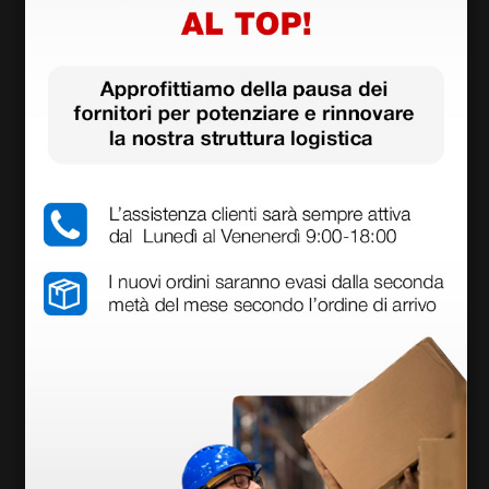
Testa fonendoscopi
Testina pediatrica p
o piatto
er Fonendoscopio W
elch Allyn Harvey Elit
e Tycos
1,95 €
32,20 €
(Prezzo i.e.)
(Prezzo i.e.)
1 pz.
1 pz.