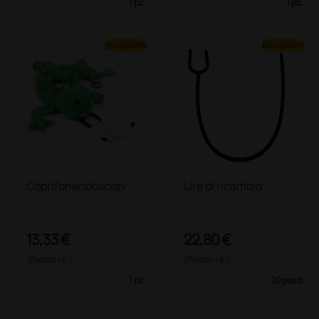
1 pz.
1 pz.
più opzioni
più opzioni
Coprifonendoscopi
Lire di ricambio
13,33 €
22,80 €
(Prezzo i.e.)
(Prezzo i.e.)
1 pz.
20 pezzi