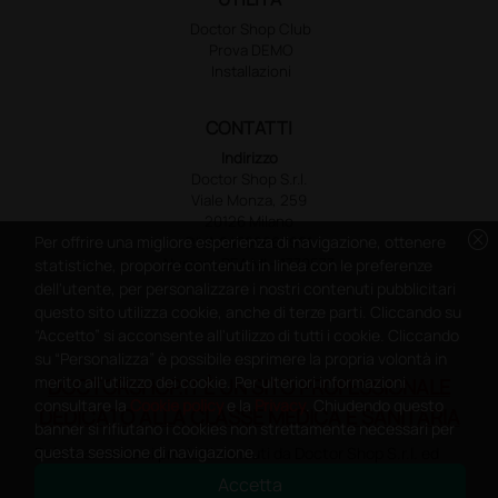
Doctor Shop Club
Prova DEMO
Installazioni
CONTATTI
Indirizzo
Doctor Shop S.r.l.
Viale Monza, 259
20126 Milano
cancel
Per offrire una migliore esperienza di navigazione, ottenere
P.IVA 04760660961
Numero REA MI - 1770573
statistiche, proporre contenuti in linea con le preferenze
dell'utente, per personalizzare i nostri contenuti pubblicitari
questo sito utilizza cookie, anche di terze parti. Cliccando su
“Accetto” si acconsente all'utilizzo di tutti i cookie. Cliccando
su “Personalizza” è possibile esprimere la propria volontà in
merito all'utilizzo dei cookie. Per ulteriori informazioni
DOCTORSHOP.IT È UN SITO PROFESSIONALE
consultare la
Cookie policy
e la
Privacy
. Chiudendo questo
DEDICATO ALLA CLASSE MEDICA E SANITARIA
banner si rifiutano i cookies non strettamente necessari per
questa sessione di navigazione.
Relativamente ai prodotti venduti da Doctor Shop S.r.l. ed
aventi la seguente natura: dispositivi medici e dispositivi
Accetta