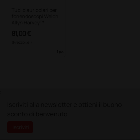
Tubi biauricolari per
fonendoscopi Welch
Allyn Harvey™
81,00 €
(Prezzo i.e.)
1 pz.
;
Iscriviti alla newsletter e ottieni il buono
sconto di benvenuto
Iscriviti