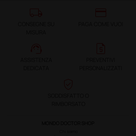
local_shipping
credit_card
CONSEGNE SU
PAGA COME VUOI
MISURA
support_agent
request_quote
ASSISTENZA
PREVENTIVI
DEDICATA
PERSONALIZZATI
verified_user
SODDISFATTO O
RIMBORSATO
MONDO DOCTOR SHOP
Chi siamo