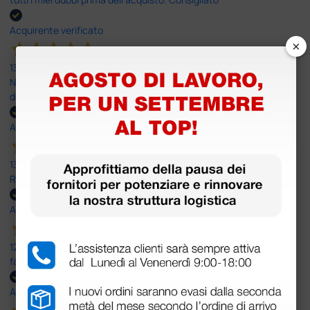
Acquirente verificato
×
13 Luglio 2026
Nulla da eccepire. Tutto estremamente chiaro e corretto,
dall’ordine alla consegna.
Acquirente verificato
13 Luglio 2026
Rapidi, disponibili ben forniti
Acquirente verificato
12 Giugno 2026
facilità di acquisto e puntualità
Acquirente verificato