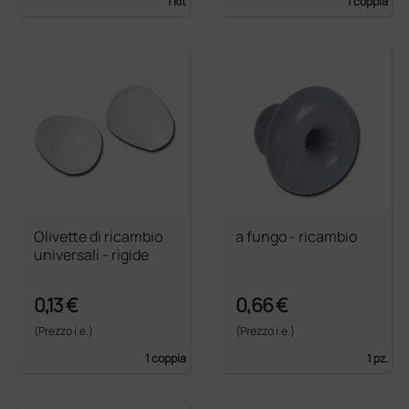
1 kit
1 coppia
Olivette di ricambio
a fungo - ricambio
universali - rigide
0,13 €
0,66 €
(Prezzo i.e.)
(Prezzo i.e.)
1 coppia
1 pz.