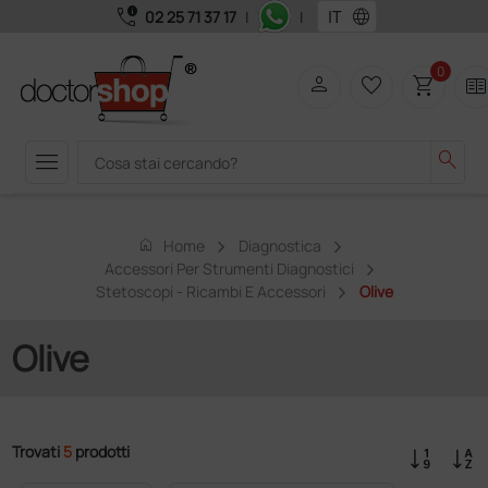
call_quality
language
02 25 71 37 17
|
|
0
person
favorite_border
shopping_cart
two_page
menu
search
home
Home
Diagnostica
Accessori Per Strumenti Diagnostici
Stetoscopi - Ricambi E Accessori
Olive
Olive
Trovati
5
prodotti