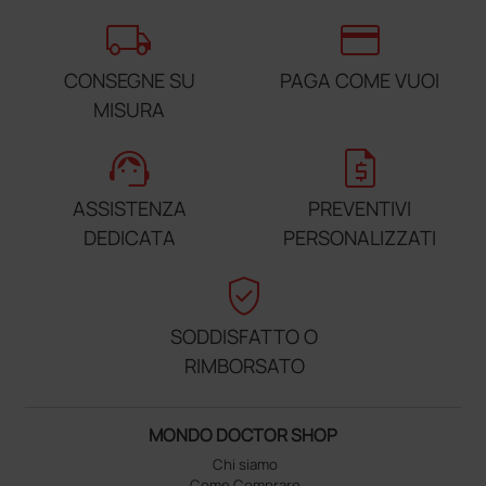
local_shipping
credit_card
CONSEGNE SU
PAGA COME VUOI
MISURA
support_agent
request_quote
ASSISTENZA
PREVENTIVI
DEDICATA
PERSONALIZZATI
verified_user
SODDISFATTO O
RIMBORSATO
MONDO DOCTOR SHOP
Chi siamo
Come Comprare