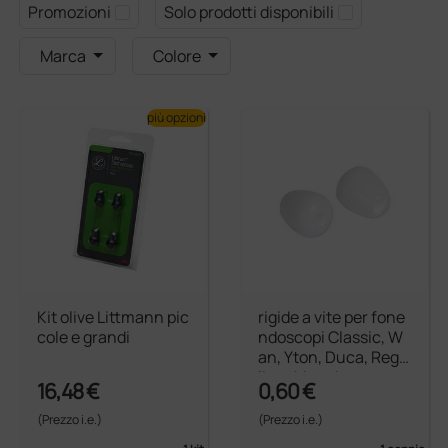
Promozioni
Solo prodotti disponibili
Marca
Colore
più opzioni
Kit olive Littmann pic
rigide a vite per fone
cole e grandi
ndoscopi Classic, W
an, Yton, Duca, Rega
lite - bianche
16,48 €
0,60 €
(Prezzo i.e.)
(Prezzo i.e.)