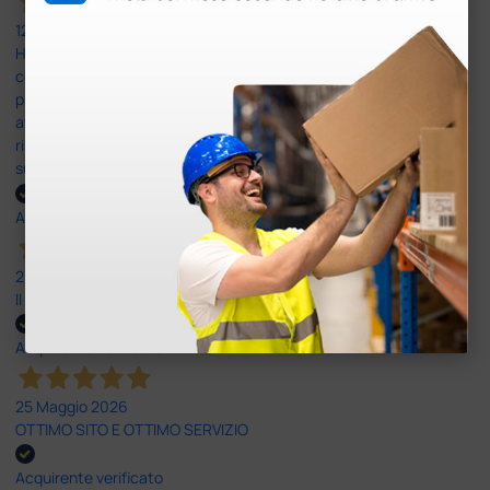
12 Giugno 2026
Ho avuto un problema con la consegna, il pacco non è stato
consegnato ma messo in giacenza. Il problema è stato
prontamente risolto dal servizio clienti. Altro problema il codice di
attivazione del software per il PC non corretto e anche questo
risolto in modo rapido professionale e immediato. Assistenza
super disponibile e professionale più che 5 stelle
Acquirente verificato
25 Maggio 2026
Il servizio e’ risultato buono, anche i tempi di consegna
Acquirente verificato
25 Maggio 2026
OTTIMO SITO E OTTIMO SERVIZIO
Acquirente verificato