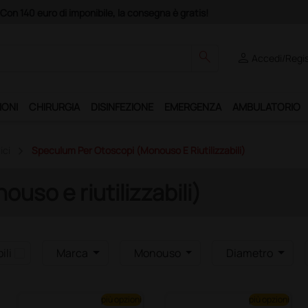
Con 140 euro di imponibile, la consegna è gratis!
search
person
Accedi/Regis
IONI
CHIRURGIA
DISINFEZIONE
EMERGENZA
AMBULATORIO
ici
Speculum Per Otoscopi (monouso E Riutilizzabili)
so e riutilizzabili)
ili
Marca
Monouso
Diametro
più opzioni
più opzioni