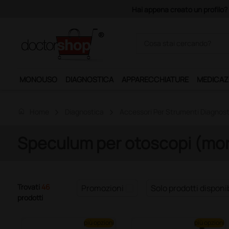
Hai appena creato un profilo? 
MONOUSO
DIAGNOSTICA
APPARECCHIATURE
MEDICAZ
home
Home
Diagnostica
Accessori Per Strumenti Diagnost
Speculum per otoscopi (monou
Trovati
46
Promozioni
Solo prodotti disponib
prodotti
più opzioni
più opzioni