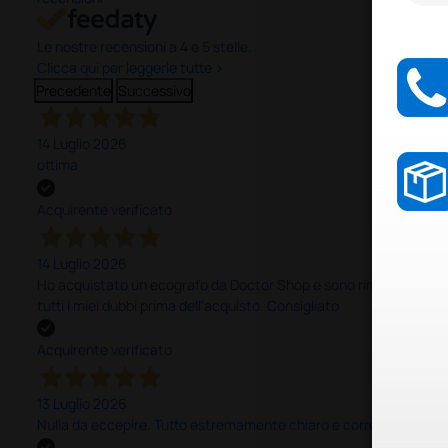
Le nostre recensioni a 4 e 5 stelle.
Clicca qui per leggerle tutte >
Precedente
Successivo
14 Luglio 2026
ottima
Acquirente verificato
14 Luglio 2026
Ho acquistato un ecografo da Doctor Shop e sono rimasto molto sod
tutti i miei dubbi prima dell'acquisto. Consigliato
Acquirente verificato
13 Luglio 2026
Nulla da eccepire. Tutto estremamente chiaro e corretto, dall’ord