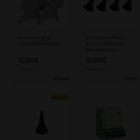
monouso grigi
auricolare Welch
compatibili Riester
Allyn riutilizzabili
per otoscopio
MacroView™ e
10,54 €
10,69 €
otoscopi diagnostici
(Prezzo i.e.)
(Prezzo i.e.)
250 pezzi
4 pezzi
più opzioni