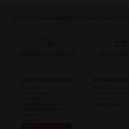
;
Iscriviti alla newsletter e ottieni il buono 
local_shipping
credit_card
CONSEGNE SU MISURA
PAGA COME
MONDO DOCTOR SHOP
INFORMAZIONI L
Chi siamo
Privacy
Come Comprare
Condizioni e termini
Consegne
Cookies
Modalità di pagamento
Imposta Cookies
Soddisfatto o Rimborsato
Garanzie
Contatti
Scopri Doctor Shop Plus