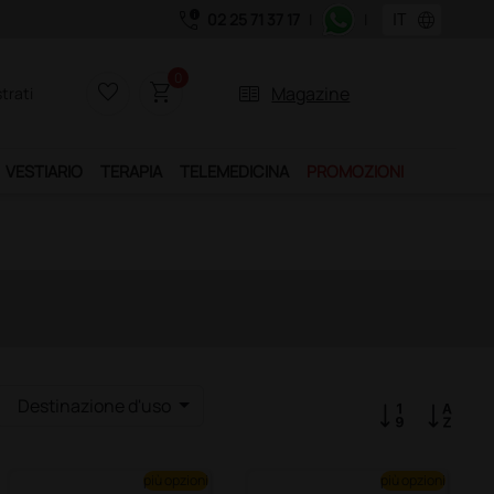
call_quality
language
02 25 71 37 17
|
|
Acquistand
0
favorite_border
shopping_cart
two_pager
Magazine
trati
VESTIARIO
TERAPIA
TELEMEDICINA
PROMOZIONI
Destinazione d'uso
più opzioni
più opzioni