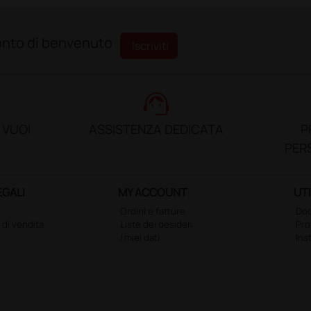
sconto di benvenuto
Iscriviti
support_agent
 VUOI
ASSISTENZA DEDICATA
P
PER
EGALI
MY ACCOUNT
UTI
Ordini e fatture
Doc
 di vendita
Liste dei desideri
Pr
I miei dati
Ins