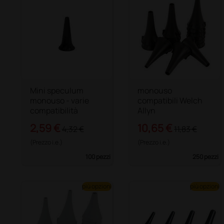
Mini speculum
monouso
monouso - varie
compatibili Welch
compatibilità
Allyn
2,59 €
10,65 €
4,32 €
11,83 €
(Prezzo i.e.)
(Prezzo i.e.)
100 pezzi
250 pezzi
più opzioni
più opzioni