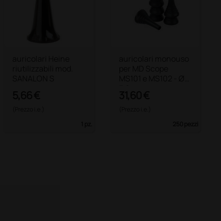
auricolari Heine
auricolari monouso
riutilizzabili mod.
per MD Scope
SANALON S
MS101 e MS102 - Ø
5,2 mm
5,66 €
31,60 €
(Prezzo i.e.)
(Prezzo i.e.)
1 pz.
250 pezzi