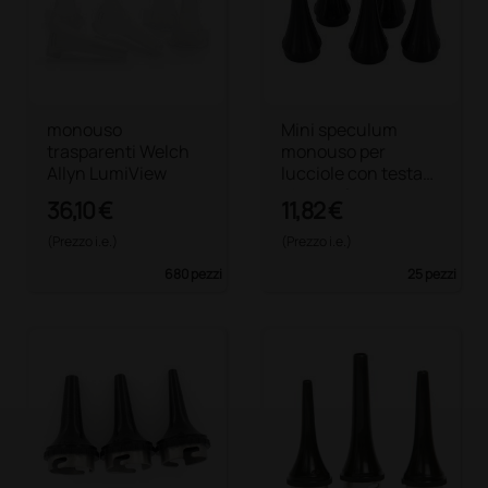
monouso
Mini speculum
trasparenti Welch
monouso per
Allyn LumiView
lucciole con testa
otoscopio
36,10 €
11,82 €
(Prezzo i.e.)
(Prezzo i.e.)
680 pezzi
25 pezzi