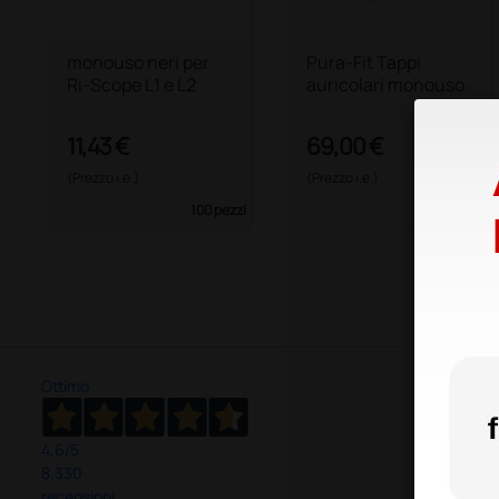
monouso neri per
Pura-Fit Tappi
Ri-Scope L1 e L2
auricolari monouso
11,43 €
69,00 €
(Prezzo i.e.)
(Prezzo i.e.)
100 pezzi
200 paia
Ottimo
4,6
/5
8.330
recensioni