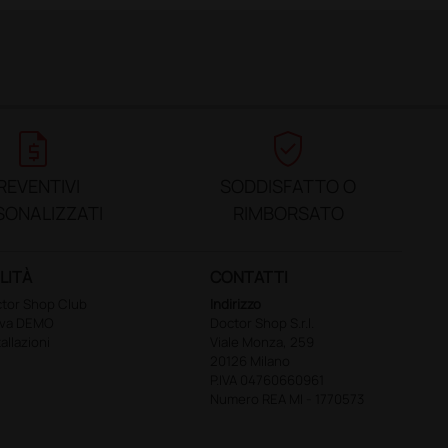
request_quote
verified_user
REVENTIVI
SODDISFATTO O
SONALIZZATI
RIMBORSATO
LITÀ
CONTATTI
tor Shop Club
Indirizzo
ova DEMO
Doctor Shop S.r.l.
tallazioni
Viale Monza, 259
20126 Milano
P.IVA 04760660961
Numero REA MI - 1770573