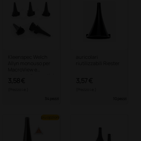
Kleenspec Welch
auricolari
Allyn monouso per
riutilizzabili Riester
MacroView e
otoscopi diagnostici
3,58 €
3,57 €
WELCH ALLYN
(Prezzo i.e.)
(Prezzo i.e.)
34 pezzi
10 pezzi
più opzioni