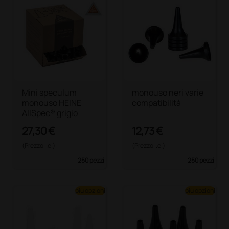
Mini speculum
monouso neri varie
monouso HEINE
compatibilità
AllSpec® grigio
27,30 €
12,73 €
(Prezzo i.e.)
(Prezzo i.e.)
250 pezzi
250 pezzi
più opzioni
più opzioni