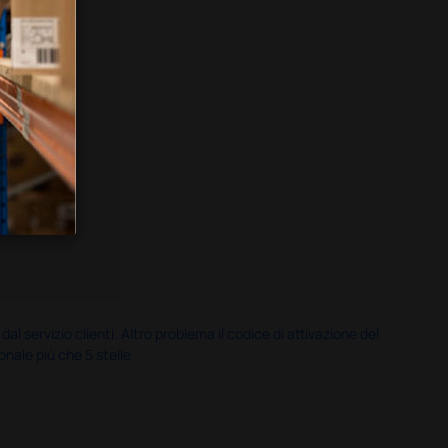
servizio clienti. Altro problema il codice di attivazione del
nale più che 5 stelle