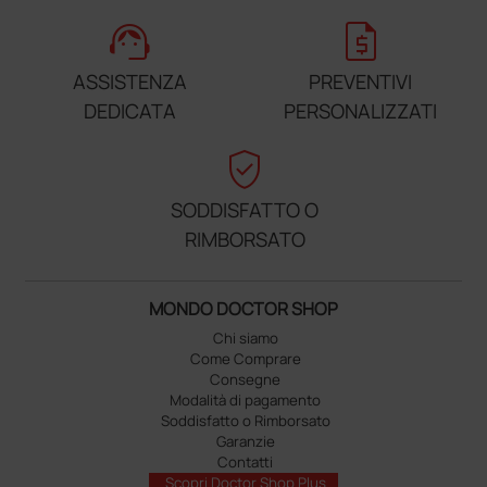
support_agent
request_quote
ASSISTENZA
PREVENTIVI
DEDICATA
PERSONALIZZATI
verified_user
SODDISFATTO O
RIMBORSATO
MONDO DOCTOR SHOP
Chi siamo
Come Comprare
Consegne
Modalità di pagamento
Soddisfatto o Rimborsato
Garanzie
Contatti
Scopri Doctor Shop Plus