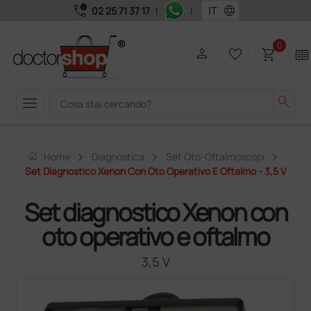
call_quality
language
02 25 71 37 17
|
|
0
person
favorite_border
shopping_cart
two_pager
menu
search
home
Home
Diagnostica
Set Oto-Oftalmoscopi
Set Diagnostico Xenon Con Oto Operativo E Oftalmo - 3,5 V
Set diagnostico Xenon con
oto operativo e oftalmo
3,5 V