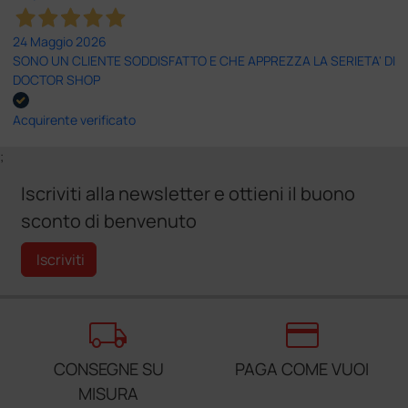
24 Maggio 2026
SONO UN CLIENTE SODDISFATTO E CHE APPREZZA LA SERIETA' DI
DOCTOR SHOP
Acquirente verificato
;
Iscriviti alla newsletter e ottieni il buono
sconto di benvenuto
Iscriviti
local_shipping
credit_card
CONSEGNE SU
PAGA COME VUOI
MISURA