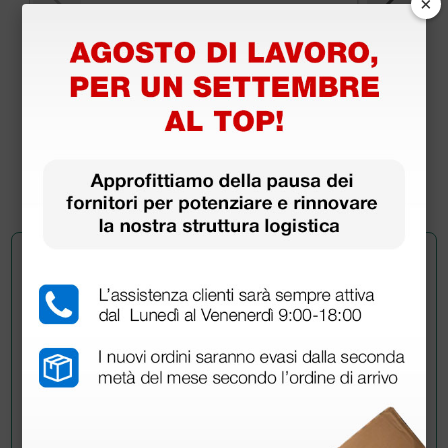
×
Set diagnostico Parker con oto e oftalmo
154,40 €
193,00 €
(Prezzo i.e.)
1 pz.
Chiedi a un collega
Hai ancora qualche dubbio? Vuoi ulteriori