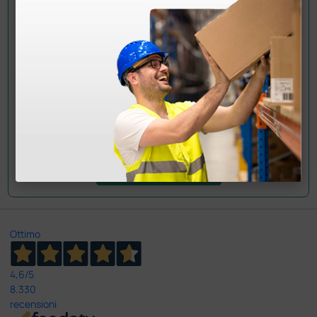
informazioni?
Invia ora la tua domanda ai colleghi che hanno già
acquistato questo prodotto.
Invia la tua domanda
Ottimo
4,6
/5
8.330
recensioni