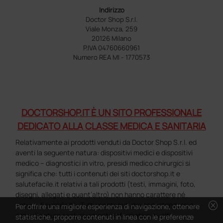
Indirizzo
Doctor Shop S.r.l.
Viale Monza, 259
20126 Milano
P.IVA 04760660961
Numero REA MI - 1770573
DOCTORSHOP.IT È UN SITO PROFESSIONALE
DEDICATO ALLA CLASSE MEDICA E SANITARIA
Relativamente ai prodotti venduti da Doctor Shop S.r.l. ed
aventi la seguente natura: dispositivi medici e dispositivi
medico – diagnostici in vitro, presidi medico chirurgici si
significa che: tutti i contenuti dei siti doctorshop.it e
salutefacile.it relativi a tali prodotti (testi, immagini, foto,
disegni, allegati e quant’altro) non hanno carattere né
cancel
natura di pubblicità. Tutti i contenuti devono intendersi e
Per offrire una migliore esperienza di navigazione, ottenere
sono di natura esclusivamente informativa e volti
statistiche, proporre contenuti in linea con le preferenze