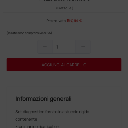
(Prezzo i.e.)
197,64 €
Prezzo ivato
(le rate sono comprensive di IVA)
add
remove
AGGIUNGI AL CARRELLO
Informazioni generali
Set diagnostico fornito in astuccio rigido
contenente:
• un manico ricaricabile