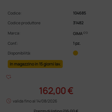
Codice:
104685
Codice produttore
31482
link
Marca:
GIMA
Conf.
:
1 pz.
Disponibilità:
In magazzino in 15 giorni lav.
heart_plus
162,00 €
schedule
valida fino al 14/08/2026
Prezzo di listino
216,00 €