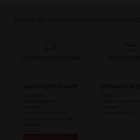
;
Iscriviti alla newsletter e ottieni il buono 
local_shipping
credit_card
CONSEGNE SU MISURA
PAGA COME
MONDO DOCTOR SHOP
INFORMAZIONI L
Chi siamo
Privacy
Come Comprare
Condizioni e termini
Consegne
Cookies
Modalità di pagamento
Imposta Cookies
Soddisfatto o Rimborsato
Garanzie
Contatti
Scopri Doctor Shop Plus