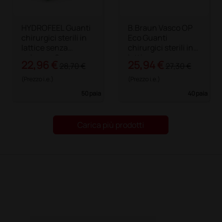
HYDROFEEL Guanti
B.Braun Vasco OP
chirurgici sterili in
Eco Guanti
lattice senza
chirurgici sterili in
polvere - 6
lattice senza
22,96 €
25,94 €
28,70 €
27,30 €
polvere - 6
(Prezzo i.e.)
(Prezzo i.e.)
50 paia
40 paia
Carica più prodotti