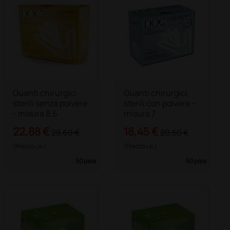
Guanti chirurgici
Guanti chirurgici
sterili senza polvere
sterili con polvere -
- misura 8,5
misura 7
22,88 €
18,45 €
28,60 €
20,50 €
(Prezzo i.e.)
(Prezzo i.e.)
50 paia
50 paia