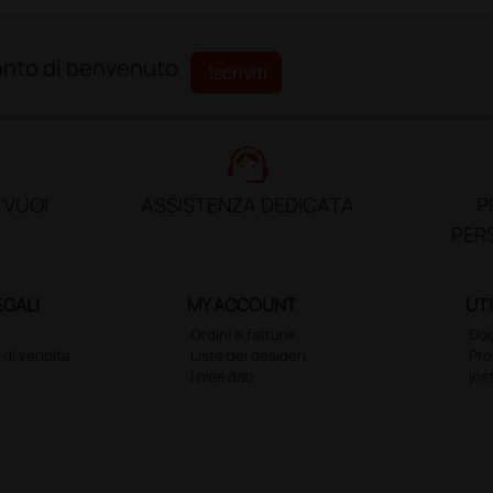
sconto di benvenuto
Iscriviti
support_agent
 VUOI
ASSISTENZA DEDICATA
P
PER
EGALI
MY ACCOUNT
UTI
Ordini e fatture
Doc
 di vendita
Liste dei desideri
Pr
I miei dati
Ins