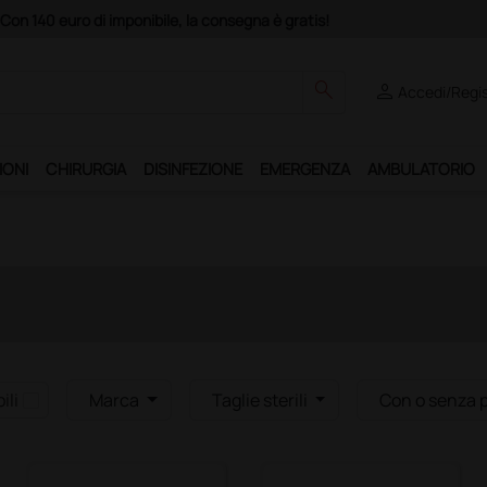
Con 140 euro di imponibile, la consegna è gratis!
search
person
Accedi/Regis
IONI
CHIRURGIA
DISINFEZIONE
EMERGENZA
AMBULATORIO
ili
Marca
Taglie sterili
Con o senza 