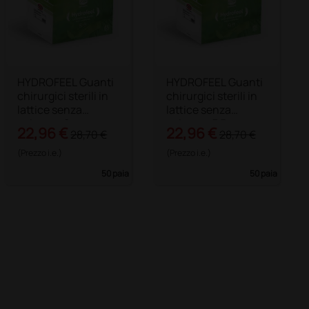
HYDROFEEL Guanti
HYDROFEEL Guanti
chirurgici sterili in
chirurgici sterili in
lattice senza
lattice senza
polvere - 8
polvere - 7,5
22,96 €
22,96 €
28,70 €
28,70 €
(Prezzo i.e.)
(Prezzo i.e.)
50 paia
50 paia