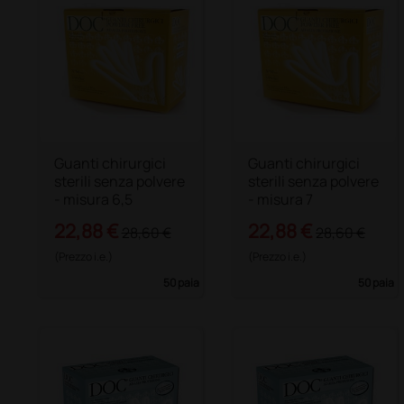
Guanti chirurgici
Guanti chirurgici
sterili senza polvere
sterili senza polvere
- misura 6,5
- misura 7
22,88 €
22,88 €
28,60 €
28,60 €
(Prezzo i.e.)
(Prezzo i.e.)
50 paia
50 paia