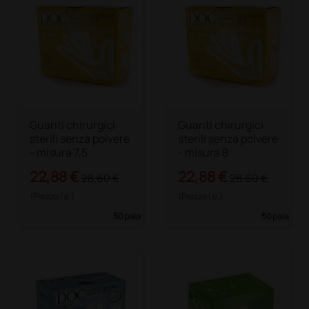
Guanti chirurgici
Guanti chirurgici
sterili senza polvere
sterili senza polvere
- misura 7,5
- misura 8
22,88 €
22,88 €
28,60 €
28,60 €
(Prezzo i.e.)
(Prezzo i.e.)
50 paia
50 paia