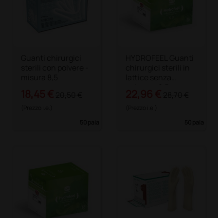
Guanti chirurgici
HYDROFEEL Guanti
sterili con polvere -
chirurgici sterili in
misura 8,5
lattice senza
polvere - 8,5
18,45 €
22,96 €
20,50 €
28,70 €
(Prezzo i.e.)
(Prezzo i.e.)
50 paia
50 paia