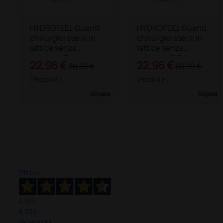
HYDROFEEL Guanti
HYDROFEEL Guanti
chirurgici sterili in
chirurgici sterili in
lattice senza
lattice senza
polvere - 7
polvere - 6,5
22,96 €
22,96 €
28,70 €
28,70 €
(Prezzo i.e.)
(Prezzo i.e.)
50 paia
50 paia
Ottimo
4,6
/5
8.330
recensioni