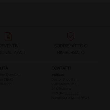
request_quote
verified_user
REVENTIVI
SODDISFATTO O
SONALIZZATI
RIMBORSATO
LITÀ
CONTATTI
tor Shop Club
Indirizzo
ova DEMO
Doctor Shop S.r.l.
tallazioni
Viale Monza, 259
20126 Milano
P.IVA 04760660961
Numero REA MI - 1770573