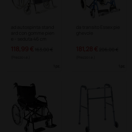
ad autospinta stand
da transito Essex pie
ard con gomme pien
ghevole
e - seduta 46 cm
118,99 €
181,28 €
163,00 €
206,00 €
(Prezzo i.e.)
(Prezzo i.e.)
1 pz.
1 pz.