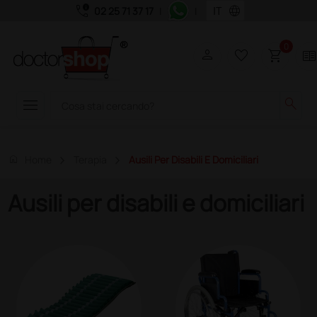
call_quality
language
02 25 71 37 17
|
|
0
person
favorite_border
shopping_cart
two_page
menu
search
home
Home
Terapia
Ausili Per Disabili E Domiciliari
Ausili per disabili e domiciliari