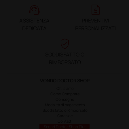
support_agent
request_quote
ASSISTENZA
PREVENTIVI
DEDICATA
PERSONALIZZATI
verified_user
SODDISFATTO O
RIMBORSATO
MONDO DOCTOR SHOP
Chi siamo
Come Comprare
Consegne
Modalità di pagamento
Soddisfatto o Rimborsato
Garanzie
Contatti
Scopri Doctor Shop Plus