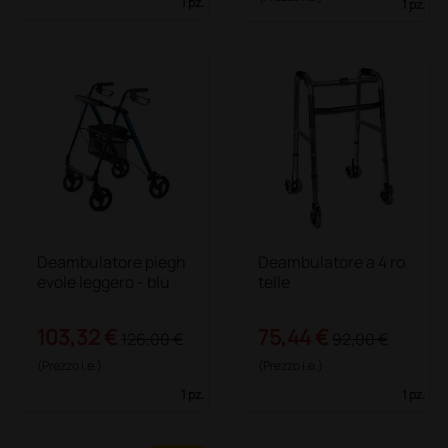
1 pz.
1 pz.
Deambulatore piegh
Deambulatore a 4 ro
evole leggero - blu
telle
103,32 €
75,44 €
126,00 €
92,00 €
(Prezzo i.e.)
(Prezzo i.e.)
1 pz.
1 pz.