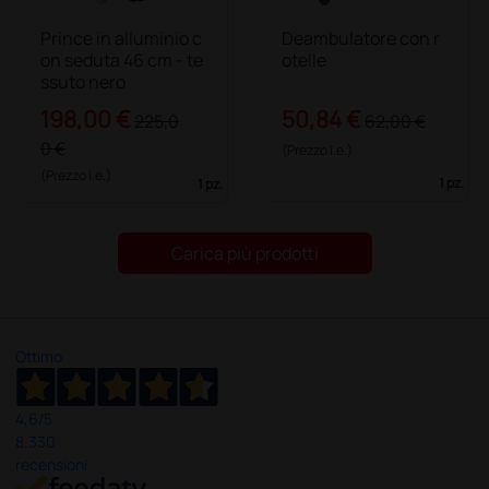
Prince in alluminio c
Deambulatore con r
on seduta 46 cm - te
otelle
ssuto nero
198,00 €
50,84 €
225,0
62,00 €
0 €
(Prezzo i.e.)
(Prezzo i.e.)
1 pz.
1 pz.
Carica più prodotti
Ottimo
4,6
/5
8.330
recensioni