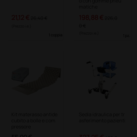
d con gomme pneu
matiche
21,12 €
198,88 €
26,40 €
226,0
0 €
(Prezzo i.e.)
(Prezzo i.e.)
1 coppia
1 pz.
Kit materasso antide
Sedia idraulica per tr
cubito a bolle e com
asferimento pazienti
pressore