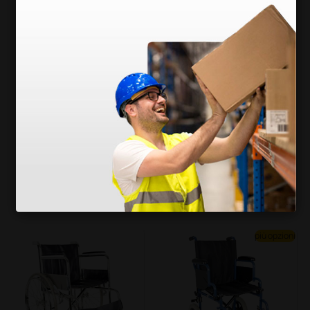
Corsetto Lombare co
ad autospinta Oxfor
n Spallacci e Stecch
d Plus con ruote soli
e Modellabili
de
67,00 €
205,04 €
233,0
0 €
(Prezzo i.e.)
(Prezzo i.e.)
1 pz.
1 pz.
più opzioni