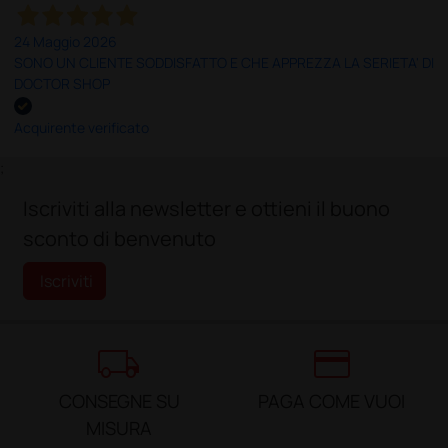
24 Maggio 2026
SONO UN CLIENTE SODDISFATTO E CHE APPREZZA LA SERIETA' DI
DOCTOR SHOP
Acquirente verificato
;
Iscriviti alla newsletter e ottieni il buono
sconto di benvenuto
Iscriviti
local_shipping
credit_card
CONSEGNE SU
PAGA COME VUOI
MISURA