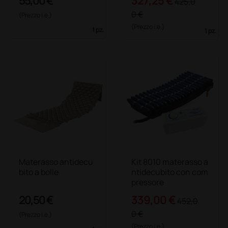
55,00 €
327,25 €
425,0
0 €
(Prezzo i.e.)
(Prezzo i.e.)
1 pz.
1 pz.
Materasso antidecu
Kit 8010 materasso a
bito a bolle
ntidecubito con com
pressore
20,50 €
339,00 €
452,0
0 €
(Prezzo i.e.)
(Prezzo i.e.)