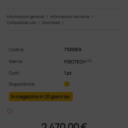
Informazioni generali
|
Informazioni tecniche
|
Compatibile con
|
Download
|
Codice:
7100069
link
Marca:
FISIOTECH
Conf.
:
1 pz.
Disponibilità:
In magazzino in 20 giorni lav.
heart_plus
2.470,00 €