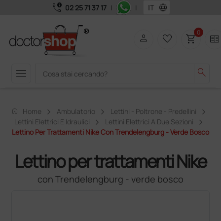
call_quality
language
02 25 71 37 17
|
|
0
person
favorite_border
shopping_cart
two_pager
menu
search
home
Home
Ambulatorio
Lettini - Poltrone - Predellini
Lettini Elettrici E Idraulici
Lettini Elettrici A Due Sezioni
Lettino Per Trattamenti Nike Con Trendelengburg - Verde Bosco
Lettino per trattamenti Nike
con Trendelengburg - verde bosco