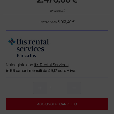
(Prezzo i.e.)
3.013,40 €
Prezzo ivato
Noleggialo con
Ifis Rental Services
in 66 canoni mensili da 49,17 euro + iva.
add
remove
AGGIUNGI AL CARRELLO