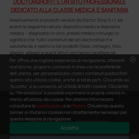
DOCTORSHOP.IT È UN SITO PROFESSIONALE
DEDICATO ALLA CLASSE MEDICA E SANITARIA
Relativamente ai prodotti venduti da Doctor Shop S.r.l. ed
aventi la seguente natura: dispositivi medici e dispositivi
medico – diagnostici in vitro, presidi medico chirurgici si
significa che: tutti i contenuti dei siti doctorshop.it e
salutefacile.it relativi a tali prodotti (testi, immagini, foto,
disegni, allegati e quant’altro) non hanno carattere né
cancel
natura di pubblicità. Tutti i contenuti devono intendersi e
Per offrire una migliore esperienza di navigazione, ottenere
sono di natura esclusivamente informativa e volti
statistiche, proporre contenuti in linea con le preferenze
esclusivamente a portare a conoscenza dei clienti e dei
dell'utente, per personalizzare i nostri contenuti pubblicitari
potenziali clienti in fase di preacquisto i prodotti venduti da
questo sito utilizza cookie, anche di terze parti. Cliccando su
Doctorshop attraverso la rete.
“Accetto” si acconsente all'utilizzo di tutti i cookie. Cliccando
su “Personalizza” è possibile esprimere la propria volontà in
Copyright DoctorShop 2005-2026 - Tutti diritti riservati - P.IVA
merito all'utilizzo dei cookie. Per ulteriori informazioni
04760660961
consultare la
Cookie policy
e la
Privacy
. Chiudendo questo
banner si rifiutano i cookies non strettamente necessari per
questa sessione di navigazione.
Accetta