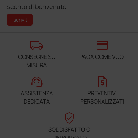
sconto di benvenuto
Iscriviti
local_shipping
credit_card
CONSEGNE SU
PAGA COME VUOI
MISURA
support_agent
request_quote
ASSISTENZA
PREVENTIVI
DEDICATA
PERSONALIZZATI
verified_user
SODDISFATTO O
RIMBORSATO