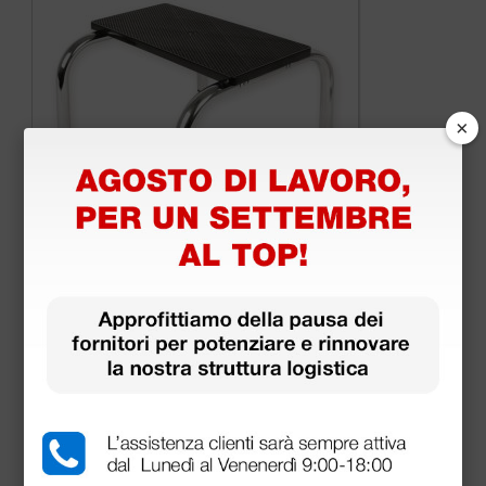
×
Predellino a un gradino - smontato
45,05 €
53,00 €
(Prezzo i.e.)
1 pz.