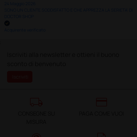
24 Maggio 2026
SONO UN CLIENTE SODDISFATTO E CHE APPREZZA LA SERIETA' DI
DOCTOR SHOP
Acquirente verificato
;
Iscriviti alla newsletter e ottieni il buono
sconto di benvenuto
Iscriviti
local_shipping
credit_card
CONSEGNE SU
PAGA COME VUOI
MISURA