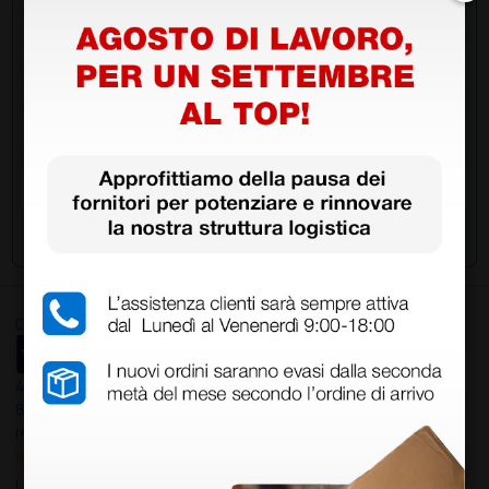
Invia ora la tua domanda ai colleghi che hanno già
acquistato questo prodotto.
Invia la tua domanda
Ottimo
4,6
/5
8.330
recensioni
Le nostre recensioni a 4 e 5 stelle.