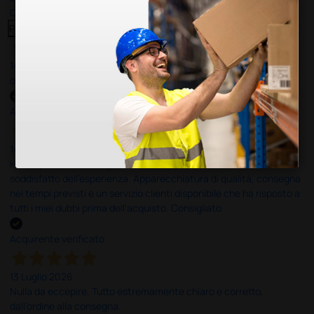
Clicca qui per leggerle tutte >
Precedente
Successivo
14 Luglio 2026
ottima
Acquirente verificato
14 Luglio 2026
Ho acquistato un ecografo da Doctor Shop e sono rimasto molto
soddisfatto dell'esperienza. Apparecchiatura di qualità, consegna
nei tempi previsti e un servizio clienti disponibile che ha risposto a
tutti i miei dubbi prima dell'acquisto. Consigliato
Acquirente verificato
13 Luglio 2026
Nulla da eccepire. Tutto estremamente chiaro e corretto,
dall’ordine alla consegna.