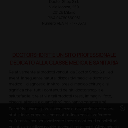
Doctor Shop S.r.l.
Viale Monza, 259
20126 Milano
P.IVA 04760660961
Numero REA MI - 1770573
DOCTORSHOP.IT È UN SITO PROFESSIONALE
DEDICATO ALLA CLASSE MEDICA E SANITARIA
Relativamente ai prodotti venduti da Doctor Shop S.r.l. ed
aventi la seguente natura: dispositivi medici e dispositivi
medico – diagnostici in vitro, presidi medico chirurgici si
significa che: tutti i contenuti dei siti doctorshop.it e
salutefacile.it relativi a tali prodotti (testi, immagini, foto,
disegni, allegati e quant’altro) non hanno carattere né
cancel
natura di pubblicità. Tutti i contenuti devono intendersi e
Per offrire una migliore esperienza di navigazione, ottenere
sono di natura esclusivamente informativa e volti
statistiche, proporre contenuti in linea con le preferenze
esclusivamente a portare a conoscenza dei clienti e dei
dell'utente, per personalizzare i nostri contenuti pubblicitari
potenziali clienti in fase di preacquisto i prodotti venduti da
questo sito utilizza cookie, anche di terze parti. Cliccando su