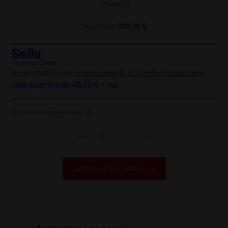
(Prezzo i.e.)
589,26 €
Prezzo ivato
Acquistabile con
finanziamento a 10 rate a tasse zero:
rate a partire da
48,30 €
+ iva.
(le rate sono comprensive di IVA)
add
remove
AGGIUNGI AL CARRELLO