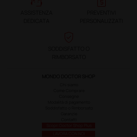
support_agent
request_quote
ASSISTENZA
PREVENTIVI
DEDICATA
PERSONALIZZATI
verified_user
SODDISFATTO O
RIMBORSATO
MONDO DOCTOR SHOP
Chi siamo
Come Comprare
Consegne
Modalità di pagamento
Soddisfatto o Rimborsato
Garanzie
Contatti
Scopri Doctor Shop Plus
LAVORA CON NOI