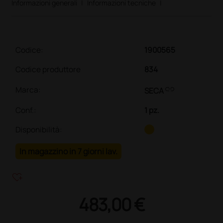
Informazioni generali
|
Informazioni tecniche
|
Codice:
1900565
Codice produttore
834
link
Marca:
SECA
Conf.
:
1 pz.
Disponibilità:
In magazzino in 7 giorni lav.
heart_plus
483,00 €