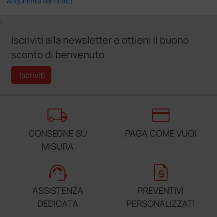
Acquirente verificato
;
Iscriviti alla newsletter e ottieni il buono
sconto di benvenuto
Iscriviti
local_shipping
credit_card
CONSEGNE SU
PAGA COME VUOI
MISURA
support_agent
request_quote
ASSISTENZA
PREVENTIVI
DEDICATA
PERSONALIZZATI