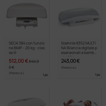
SECA 384 con funzio
Soehnle 8352 MULTI
ne BMIF - 20 kg - clas
NA Bilancia digitale p
se III
esaneonati e bambi
ni - 20 kg
512,00 €
243,00 €
640,0
0 €
(Prezzo i.e.)
(Prezzo i.e.)
1 pz.
1 pz.