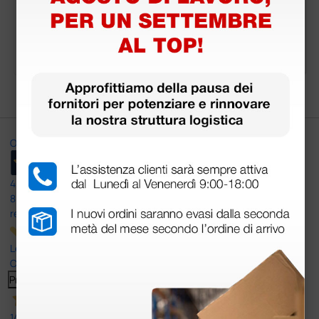
620,00 €
490,00 €
(Prezzo i.e.)
(Prezzo i.e.)
1 pz.
1 pz.
Ottimo
4,6
/5
8.330
recensioni
Le nostre recensioni a 4 e 5 stelle.
Clicca qui per leggerle tutte >
Precedente
Successivo
14 Luglio 2026