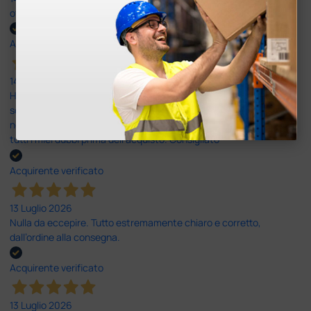
ottima
Acquirente verificato
14 Luglio 2026
Ho acquistato un ecografo da Doctor Shop e sono rimasto molto
soddisfatto dell'esperienza. Apparecchiatura di qualità, consegna
nei tempi previsti e un servizio clienti disponibile che ha risposto a
tutti i miei dubbi prima dell'acquisto. Consigliato
Acquirente verificato
13 Luglio 2026
Nulla da eccepire. Tutto estremamente chiaro e corretto,
dall’ordine alla consegna.
Acquirente verificato
13 Luglio 2026