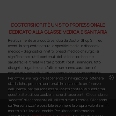
DOCTORSHOP.IT È UN SITO PROFESSIONALE
DEDICATO ALLA CLASSE MEDICA E SANITARIA
Relativamente ai prodotti venduti da Doctor Shop S.r.l. ed
aventi la seguente natura: dispositivi medici e dispositivi
medico – diagnostici in vitro, presidi medico chirurgici si
significa che: tutti i contenuti dei siti doctorshop.it e
salutefacile.it relativi a tali prodotti (testi, immagini, foto,
disegni, allegati e quant’altro) non hanno carattere né
natura di pubblicità. Tutti i contenuti devono intendersi e
cancel
Per offrire una migliore esperienza di navigazione, ottenere
sono di natura esclusivamente informativa e volti
statistiche, proporre contenuti in linea con le preferenze
esclusivamente a portare a conoscenza dei clienti e dei
dell'utente, per personalizzare i nostri contenuti pubblicitari
potenziali clienti in fase di preacquisto i prodotti venduti da
questo sito utilizza cookie, anche di terze parti. Cliccando su
Doctorshop attraverso la rete.
“Accetto” si acconsente all'utilizzo di tutti i cookie. Cliccando
Copyright DoctorShop 2005-2026 - Tutti diritti riservati - P.IVA
su “Personalizza” è possibile esprimere la propria volontà in
04760660961
merito all'utilizzo dei cookie. Per ulteriori informazioni