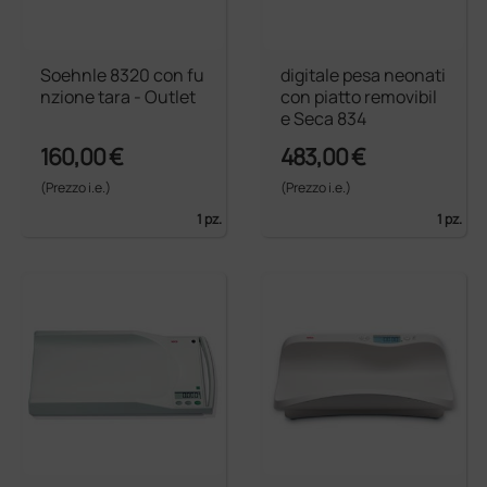
Soehnle 8320 con fu
digitale pesa neonati
nzione tara - Outlet
con piatto removibil
e Seca 834
160,00 €
483,00 €
(Prezzo i.e.)
(Prezzo i.e.)
1 pz.
1 pz.