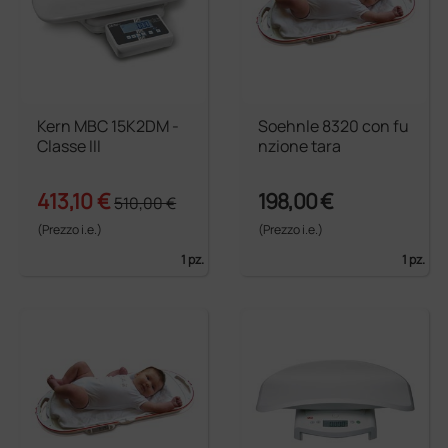
Kern MBC 15K2DM -
Soehnle 8320 con fu
Classe III
nzione tara
413,10 €
198,00 €
510,00 €
(Prezzo i.e.)
(Prezzo i.e.)
1 pz.
1 pz.