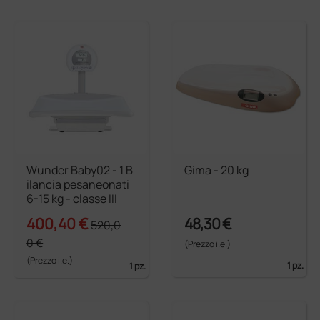
Wunder Baby02 - 1 B
Gima - 20 kg
ilancia pesaneonati
6-15 kg - classe III
400,40 €
48,30 €
520,0
0 €
(Prezzo i.e.)
(Prezzo i.e.)
1 pz.
1 pz.