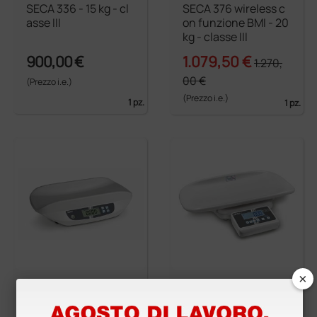
SECA 336 - 15 kg - cl
SECA 376 wireless c
asse III
on funzione BMI - 20
kg - classe III
900,00 €
1.079,50 €
1.270,
00 €
(Prezzo i.e.)
(Prezzo i.e.)
1 pz.
1 pz.
×
KERN MBA 10K-3M -
Kern MBC 20K10M -
Classe III
classe III