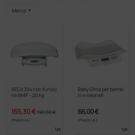
Marca
SECA 354 con funzio
Baby Gima per bambi
ne BMIF - 20 kg
ni e neonati
165,30 €
66,00 €
190,00 €
(Prezzo i.e.)
(Prezzo i.e.)
1 pz.
1 pz.