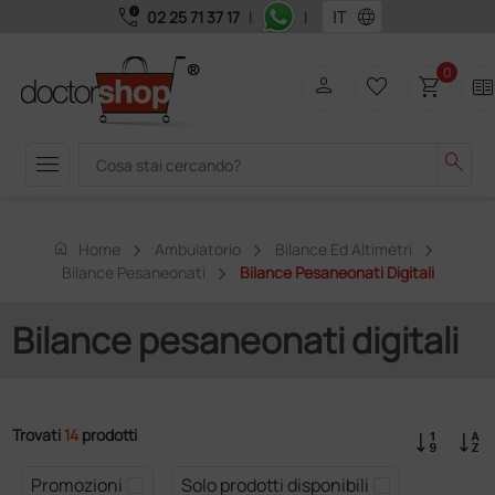
call_quality
language
02 25 71 37 17
|
|
0
person
favorite_border
shopping_cart
two_page
menu
search
home
Home
Ambulatorio
Bilance Ed Altimetri
Bilance Pesaneonati
Bilance Pesaneonati Digitali
Bilance pesaneonati digitali
Trovati
14
prodotti
Promozioni
Solo prodotti disponibili