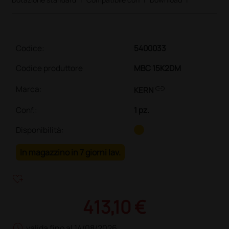
Codice:
5400033
Codice produttore
MBC 15K2DM
link
Marca:
KERN
Conf.
:
1 pz.
Disponibilità:
In magazzino in 7 giorni lav.
heart_plus
413,10 €
schedule
valida fino al 14/08/2026