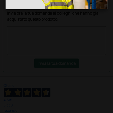
Hai ancora qualche dubbio? Vuoi ulteriori
informazioni?
Invia ora la tua domanda ai colleghi che hanno già
acquistato questo prodotto.
Invia la tua domanda
Ottimo
4,6
/5
8.330
recensioni