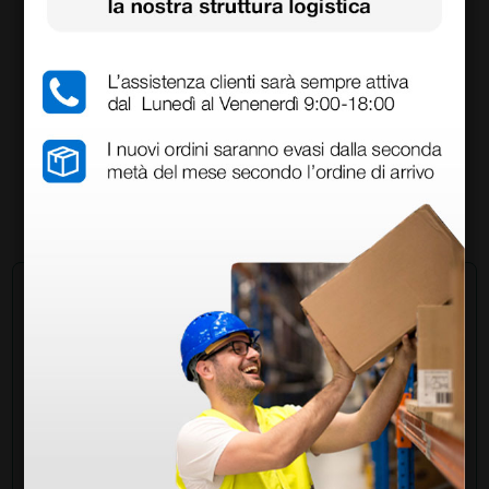
Bilancia digitale pesa neonati con piatto
removibile Seca 834
483,00 €
(Prezzo i.e.)
1 pz.
Chiedi a un collega