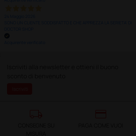
24 Maggio 2026
SONO UN CLIENTE SODDISFATTO E CHE APPREZZA LA SERIETA' DI
DOCTOR SHOP
Acquirente verificato
;
Iscriviti alla newsletter e ottieni il buono
sconto di benvenuto
Iscriviti
local_shipping
credit_card
CONSEGNE SU
PAGA COME VUOI
MISURA