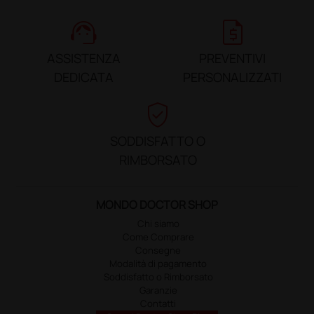
support_agent
request_quote
ASSISTENZA
PREVENTIVI
DEDICATA
PERSONALIZZATI
verified_user
SODDISFATTO O
RIMBORSATO
MONDO DOCTOR SHOP
Chi siamo
Come Comprare
Consegne
Modalità di pagamento
Soddisfatto o Rimborsato
Garanzie
Contatti