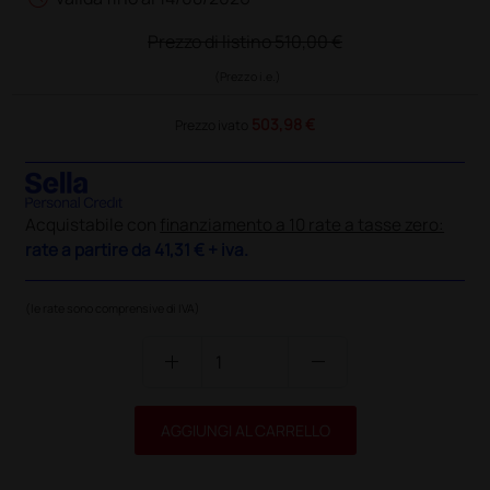
Prezzo di listino
510,00 €
(Prezzo i.e.)
503,98 €
Prezzo ivato
Acquistabile con
finanziamento a 10 rate a tasse zero:
rate a partire da
41,31 €
+ iva.
(le rate sono comprensive di IVA)
add
remove
AGGIUNGI AL CARRELLO