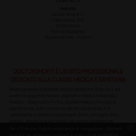
CONTATTI
Indirizzo
Doctor Shop S.r.l.
Viale Monza, 259
20126 Milano
P.IVA 04760660961
Numero REA MI - 1770573
DOCTORSHOP.IT È UN SITO PROFESSIONALE
DEDICATO ALLA CLASSE MEDICA E SANITARIA
Relativamente ai prodotti venduti da Doctor Shop S.r.l. ed
aventi la seguente natura: dispositivi medici e dispositivi
medico – diagnostici in vitro, presidi medico chirurgici si
significa che: tutti i contenuti dei siti doctorshop.it e
salutefacile.it relativi a tali prodotti (testi, immagini, foto,
disegni, allegati e quant’altro) non hanno carattere né
cancel
natura di pubblicità. Tutti i contenuti devono intendersi e
Per offrire una migliore esperienza di navigazione, ottenere
sono di natura esclusivamente informativa e volti
statistiche, proporre contenuti in linea con le preferenze