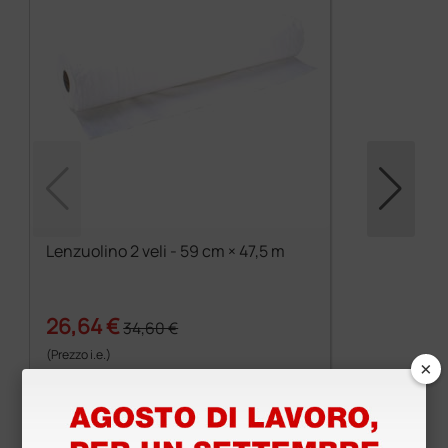
Lenzuolino 2 veli - 59 cm × 47,5 m
26,64 €
34,60 €
(Prezzo i.e.)
×
6 rotoli
Prodotti simili e correlati