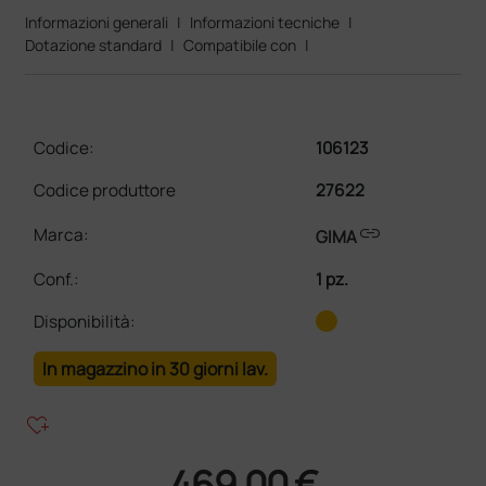
Informazioni generali
|
Informazioni tecniche
|
Dotazione standard
|
Compatibile con
|
Codice:
106123
Codice produttore
27622
link
Marca:
GIMA
Conf.
:
1 pz.
Disponibilità:
In magazzino in 30 giorni lav.
heart_plus
469,00 €