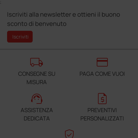
;
Iscriviti alla newsletter e ottieni il buono
sconto di benvenuto
Iscriviti
local_shipping
credit_card
CONSEGNE SU
PAGA COME VUOI
MISURA
support_agent
request_quote
ASSISTENZA
PREVENTIVI
DEDICATA
PERSONALIZZATI
verified_user