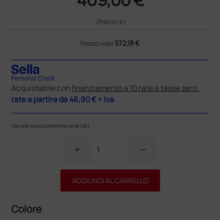
(Prezzo i.e.)
572,18 €
Prezzo ivato
Acquistabile con
finanziamento a 10 rate a tasse zero:
rate a partire da
46,90 €
+ iva.
(le rate sono comprensive di IVA)
add
remove
AGGIUNGI AL CARRELLO
Colore