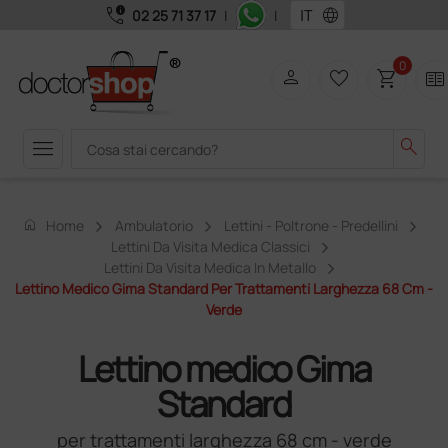
call_quality
language
02 25 71 37 17
|
|
0
person
favorite_border
shopping_cart
two_pager
menu
search
home
Home
Ambulatorio
Lettini - Poltrone - Predellini
Lettini Da Visita Medica Classici
Lettini Da Visita Medica In Metallo
Lettino Medico Gima Standard Per Trattamenti Larghezza 68 Cm -
Verde
Lettino medico Gima
Standard
per trattamenti larghezza 68 cm - verde