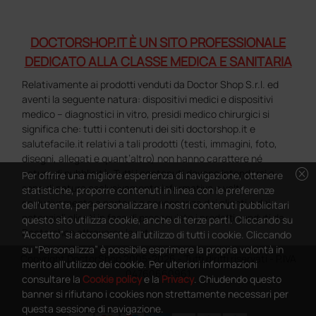
DOCTORSHOP.IT È UN SITO PROFESSIONALE
DEDICATO ALLA CLASSE MEDICA E SANITARIA
Relativamente ai prodotti venduti da Doctor Shop S.r.l. ed
aventi la seguente natura: dispositivi medici e dispositivi
medico – diagnostici in vitro, presidi medico chirurgici si
significa che: tutti i contenuti dei siti doctorshop.it e
salutefacile.it relativi a tali prodotti (testi, immagini, foto,
disegni, allegati e quant’altro) non hanno carattere né
cancel
natura di pubblicità. Tutti i contenuti devono intendersi e
Per offrire una migliore esperienza di navigazione, ottenere
sono di natura esclusivamente informativa e volti
statistiche, proporre contenuti in linea con le preferenze
esclusivamente a portare a conoscenza dei clienti e dei
dell'utente, per personalizzare i nostri contenuti pubblicitari
potenziali clienti in fase di preacquisto i prodotti venduti da
questo sito utilizza cookie, anche di terze parti. Cliccando su
Doctorshop attraverso la rete.
“Accetto” si acconsente all'utilizzo di tutti i cookie. Cliccando
su “Personalizza” è possibile esprimere la propria volontà in
Copyright DoctorShop 2005-2026 - Tutti diritti riservati - P.IVA
merito all'utilizzo dei cookie. Per ulteriori informazioni
04760660961
consultare la
Cookie policy
e la
Privacy
. Chiudendo questo
banner si rifiutano i cookies non strettamente necessari per
questa sessione di navigazione.