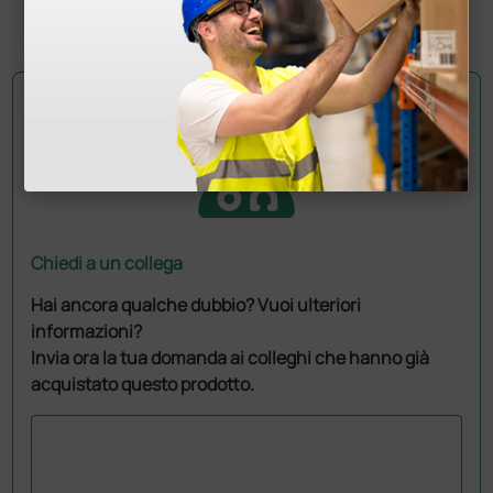
1 pz.
Chiedi a un collega
Hai ancora qualche dubbio? Vuoi ulteriori
informazioni?
Invia ora la tua domanda ai colleghi che hanno già
acquistato questo prodotto.