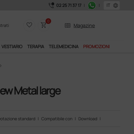
call_quality
language
02 25 71 37 17
|
|
 il servizio "Ds Club", un anno di spedizioni a 39,90 euro + IVA!
0
favorite_border
shopping_cart
two_pager
Magazine
trati
VESTIARIO
TERAPIA
TELEMEDICINA
PROMOZIONI
New Metal large
otazione standard
|
Compatibile con
|
Download
|