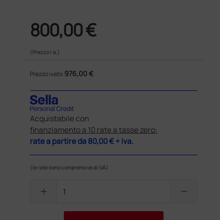
800,00 €
(Prezzo i.e.)
976,00 €
Prezzo ivato
Acquistabile con
finanziamento a 10 rate a tasse zero:
rate a partire da
80,00 €
+ iva.
(le rate sono comprensive di IVA)
add
remove