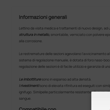
Informazioni generali
Lettino da visita medica e trattamenti di nuovo design, ad 
struttura in metallo,
smontabile, verniciato con polvere epo
alla corrosione.
Le restremature delle sezioni agevolano l'avvicinamento al
sistema di regolazione manuale, è dotata di foro naso-bocc
regolazione delle sezioni è di facile utilizzo e garanzia di u
Le imbottiture
sono in espanso ad alta densità.
I rivestimenti
sono di elevata rifinitura ed eseguiti con similp
ignifugo. Similpelle particolarmente resistente all'usura, stab
sangue.
Compatibile con