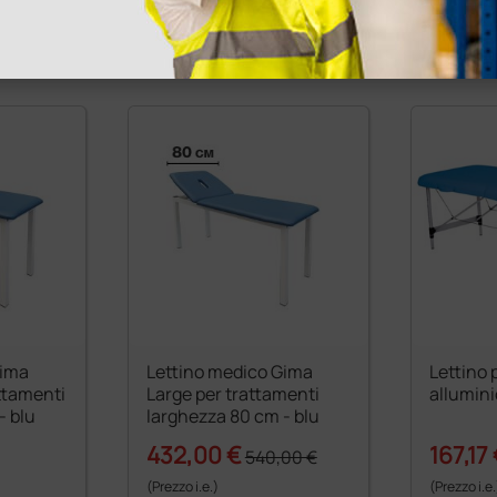
1 pz.
1 pz.
Gima
Lettino medico Gima
Lettino 
ttamenti
Large per trattamenti
allumini
- blu
larghezza 80 cm - blu
432,00 €
167,17
540,00 €
(Prezzo i.e.)
(Prezzo i.e.