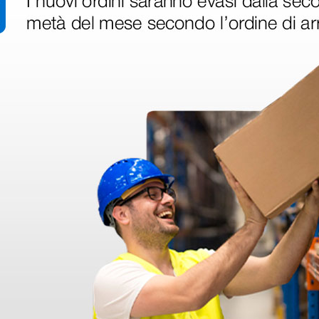
r
Predellino a un gradino -
Supporto
id Spray
smontato
per letti
trattame
manipol
45,05 €
83,00 
53,00 €
(Prezzo i.e.)
(Prezzo i.e.