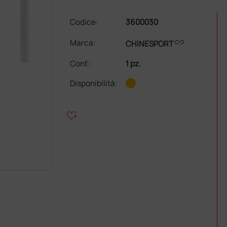
Codice:
3600030
link
Marca:
CHINESPORT
Conf.
:
1 pz.
Disponibilità:
heart_plus