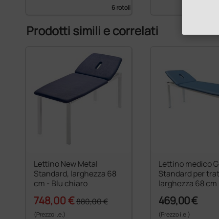
6 rotoli
Prodotti simili e correlati
Lettino New Metal
Lettino medico 
Standard, larghezza 68
Standard per tra
cm - Blu chiaro
larghezza 68 cm 
748,00 €
469,00 €
880,00 €
(Prezzo i.e.)
(Prezzo i.e.)