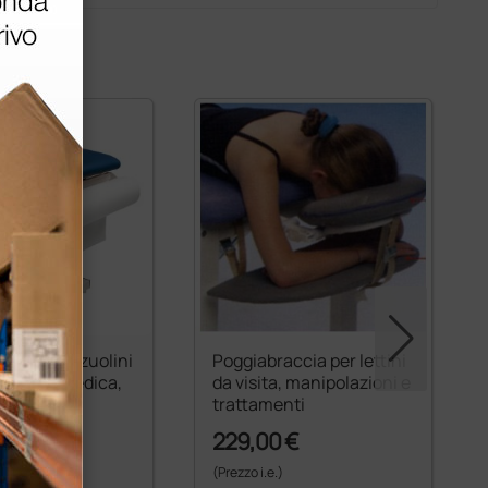
 reggi lenzuolini
Poggiabraccia per lettini
ni visita medica,
da visita, manipolazioni e
nti e
trattamenti
azioni
€
229,00 €
)
(Prezzo i.e.)