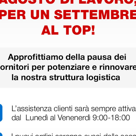
amenti
enti
amenti e manipolazioni