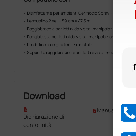
• Disinfettante per ambienti Germocid Spray - 400 ml
• Lenzuolino 2 veli - 59 cm × 47,5 m
• Poggiabraccia per lettini da visita, manipolazioni e tratt
• Poggiatesta per lettini da visita, manipolazioni e trattam
• Predellino a un gradino - smontato
• Supporto reggi lenzuolini per lettini visita medica, tratt
Download
Manuale D'Uso
Dichiarazione di
conformità