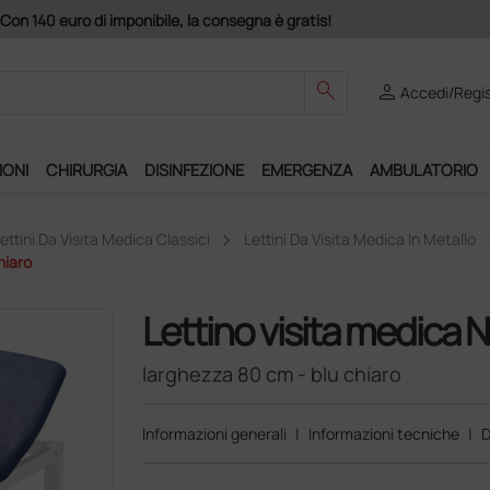
Acquistando
search
person
Accedi/Regis
IONI
CHIRURGIA
DISINFEZIONE
EMERGENZA
AMBULATORIO
ettini Da Visita Medica Classici
Lettini Da Visita Medica In Metallo
hiaro
Lettino visita medica 
larghezza 80 cm - blu chiaro
Informazioni generali
|
Informazioni tecniche
|
D