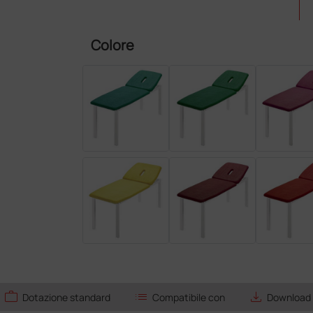
Colore
work
list
save_alt
Dotazione standard
Compatibile con
Download