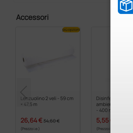
Accessori
più opzioni
Lenzuolino 2 veli - 59 cm
Disinfettante pe
× 47,5 m
ambienti Germoc
- 400 ml
26,64 €
5,55 €
34,60 €
7,60 €
(Prezzo i.e.)
(Prezzo i.e.)