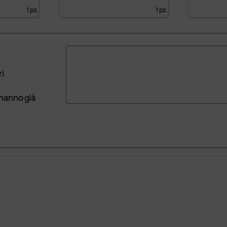
1 pz.
1 pz.
ri
 hanno già