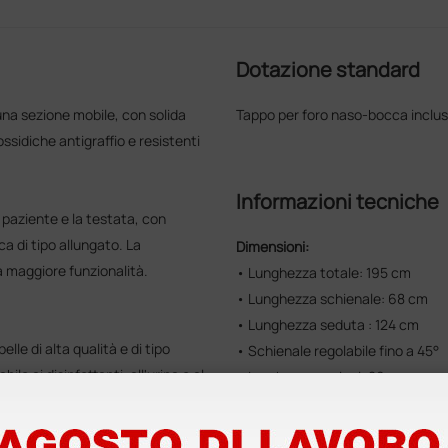
Dotazione standard
una sezione mobile, con solida
Tappo per foro naso-bocca inclus
ssidiche antigraffio e resistenti
Informazioni tecniche
 paziente e la testata, con
a di tipo allungato. La
Dimensioni:
na maggiore funzionalità.
• Lunghezza totale: 195 cm
• Lunghezza schienale: 68 cm
• Lunghezza seduta : 124 cm
elle di alta qualità e di tipo
• Schienale regolabile fino a 45°
ile ai disinfettanti, all'urina e al
• Larghezza sezioni: 80 cm
• Portata massima: 200 kg