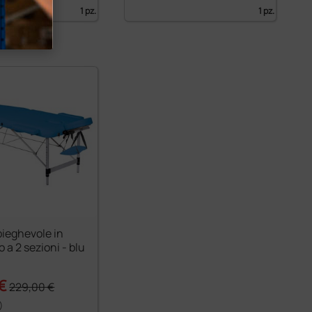
1 pz.
1 pz.
pieghevole in
o a 2 sezioni - blu
 €
229,00 €
)