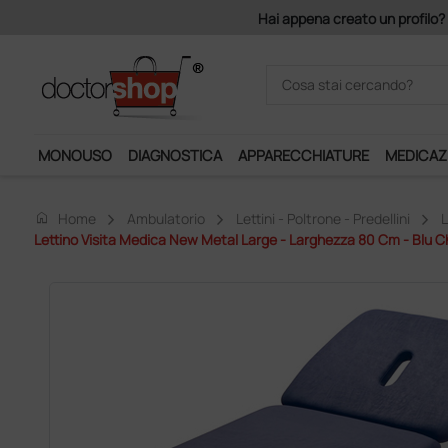
on 140 euro di imponibile, la consegna è gratis!
MONOUSO
DIAGNOSTICA
APPARECCHIATURE
MEDICAZ
home
Home
Ambulatorio
Lettini - Poltrone - Predellini
L
Lettino Visita Medica New Metal Large - Larghezza 80 Cm - Blu C