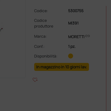
Codice:
5300755
Codice
MI391
produttore
link
Marca:
MORETTI
Conf.
:
1 pz.
Disponibilità:
In magazzino in 10 giorni lav.
heart_plus