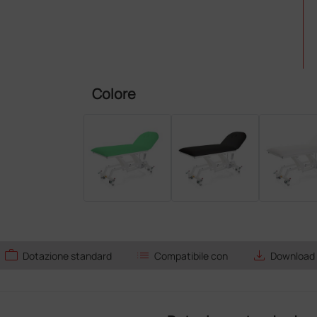
Colore
work
list
save_alt
Dotazione standard
Compatibile con
Download