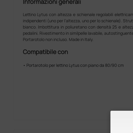
Informazioni generali
Lettino Lytus con altezza e schienale regolabili elettricam
indipendenti (uno per l'altezza, uno per lo schienale). Strut
bianco. Imbottitura in poliuretano con densità 25 e altez
pedalini. Rivestimento in similpelle lavabile, autostinguente
Portarotolo non incluso. Made in Italy.
Compatibile con
• Portarotolo per lettino Lytus con piano da 80/90 cm