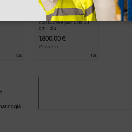
 Lytus
Lettino elettrico Lytus
con ruote e piano da 68
cm - blu
1.800,00 €
(Prezzo i.e.)
1 pz.
1 pz.
ri
 hanno già