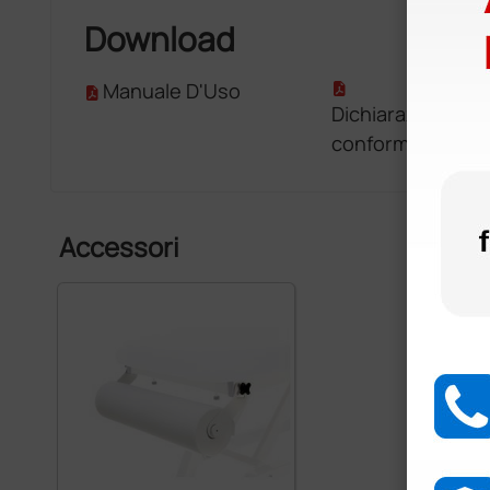
Download
Manuale D'Uso
Dichiarazione di
conformità
Accessori