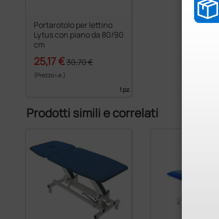
Portarotolo per lettino
Lytus con piano da 80/90
cm
25,17 €
30,70 €
(Prezzo i.e.)
1 pz.
Prodotti simili e correlati