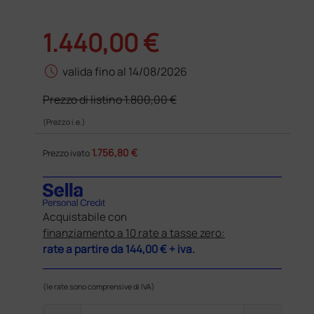
1.440,00 €
schedule
valida fino al 14/08/2026
Prezzo di listino
1.800,00 €
(Prezzo i.e.)
1.756,80 €
Prezzo ivato
Acquistabile con
finanziamento a 10 rate a tasse zero:
rate a partire da
144,00 €
+ iva.
(le rate sono comprensive di IVA)