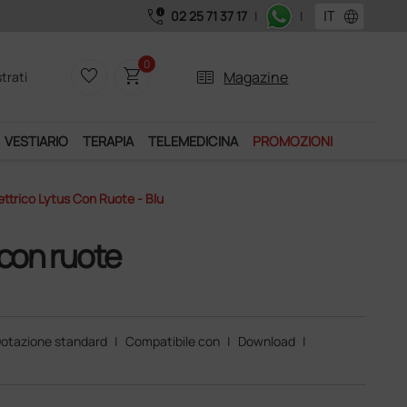
call_quality
language
02 25 71 37 17
|
|
0
favorite_border
shopping_cart
two_pager
Magazine
trati
VESTIARIO
TERAPIA
TELEMEDICINA
PROMOZIONI
lettrico Lytus Con Ruote - Blu
 con ruote
otazione standard
|
Compatibile con
|
Download
|