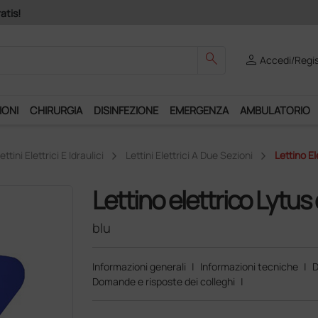
Club", un anno di spedizioni a 39,90 euro + IVA!
search
person
Accedi/Regis
IONI
CHIRURGIA
DISINFEZIONE
EMERGENZA
AMBULATORIO
ettini Elettrici E Idraulici
Lettini Elettrici A Due Sezioni
Lettino E
Lettino elettrico Lytus
blu
Informazioni generali
|
Informazioni tecniche
|
D
Domande e risposte dei colleghi
|