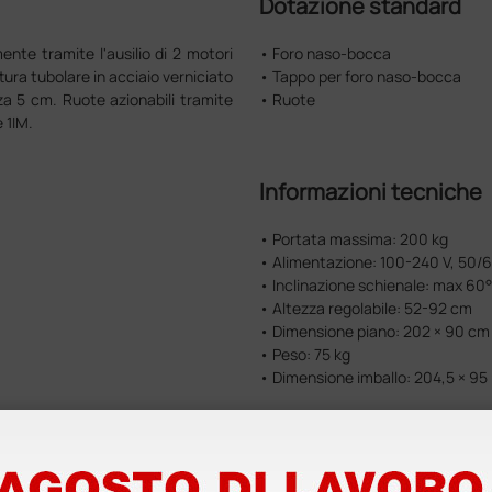
Dotazione standard
ente tramite l'ausilio di 2 motori
• Foro naso-bocca
tura tubolare in acciaio verniciato
• Tappo per foro naso-bocca
za 5 cm. Ruote azionabili tramite
• Ruote
 1IM.
Informazioni tecniche
• Portata massima: 200 kg
• Alimentazione: 100-240 V, 50/
• Inclinazione schienale: max 60°
• Altezza regolabile: 52-92 cm
• Dimensione piano: 202 × 90 cm
• Peso: 75 kg
• Dimensione imballo: 204,5 × 95