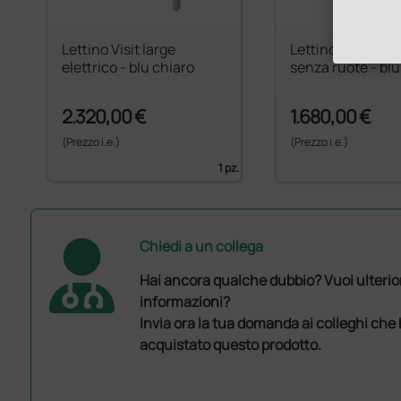
Lettino Visit large
Lettino elettrico
elettrico - blu chiaro
senza ruote - blu
2.320,00 €
1.680,00 €
(Prezzo i.e.)
(Prezzo i.e.)
1 pz.
Chiedi a un collega
Hai ancora qualche dubbio? Vuoi ulterio
informazioni?
Invia ora la tua domanda ai colleghi che
acquistato questo prodotto.