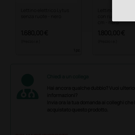
Lettino elettrico Lytus
Lettino elettrico
senza ruote - nero
con ruote e pian
cm - nero
1.680,00 €
1.800,00 €
(Prezzo i.e.)
(Prezzo i.e.)
1 pz.
Chiedi a un collega
Hai ancora qualche dubbio? Vuoi ulterio
informazioni?
Invia ora la tua domanda ai colleghi che
acquistato questo prodotto.