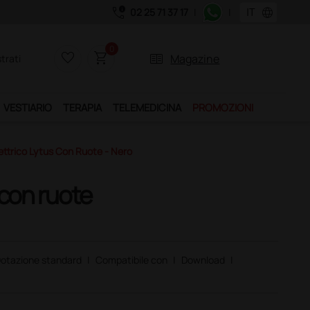
call_quality
language
02 25 71 37 17
|
|
0
favorite_border
shopping_cart
two_pager
Magazine
trati
VESTIARIO
TERAPIA
TELEMEDICINA
PROMOZIONI
lettrico Lytus Con Ruote - Nero
 con ruote
otazione standard
|
Compatibile con
|
Download
|