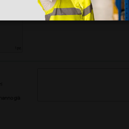
 Lytus
o da 68
1 pz.
ri
 hanno già