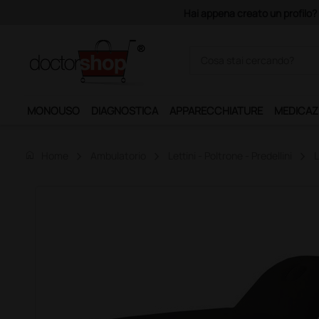
Acquistando il servizio "Ds 
MONOUSO
DIAGNOSTICA
APPARECCHIATURE
MEDICAZ
home
Home
Ambulatorio
Lettini - Poltrone - Predellini
L