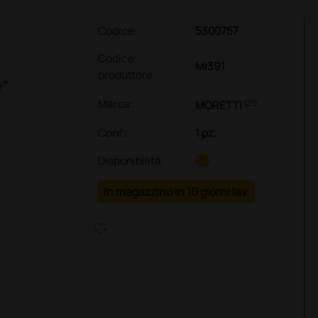
Codice:
5300757
Codice
MI391
produttore
link
Marca:
MORETTI
Conf.
:
1 pz.
Disponibilità:
In magazzino in 10 giorni lav.
heart_plus