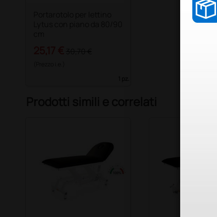
Portarotolo per lettino
Lytus con piano da 80/90
cm
25,17 €
30,70 €
(Prezzo i.e.)
1 pz.
Prodotti simili e correlati