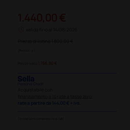
1.440,00 €
schedule
valida fino al 14/08/2026
Prezzo di listino
1.800,00 €
(Prezzo i.e.)
1.756,80 €
Prezzo ivato
Acquistabile con
finanziamento a 10 rate a tasse zero:
rate a partire da
144,00 €
+ iva.
(le rate sono comprensive di IVA)