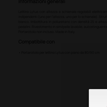
Informazioni generali
Lettino Lytus con altezza e schienale regolabili elettricam
indipendenti (uno per l'altezza, uno per lo schienale). Strut
bianco. Imbottitura in poliuretano con densità 25 e altez
pedalini. Rivestimento in similpelle lavabile, autostinguente
Portarotolo non incluso. Made in Italy.
Compatibile con
• Portarotolo per lettino Lytus con piano da 80/90 cm