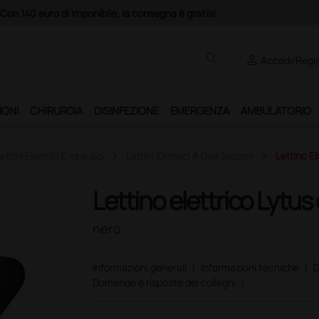
Club", un anno di spedizioni a 39,90 euro + IVA!
search
person
Accedi/Regis
IONI
CHIRURGIA
DISINFEZIONE
EMERGENZA
AMBULATORIO
ettini Elettrici E Idraulici
Lettini Elettrici A Due Sezioni
Lettino E
Lettino elettrico Lytus
nero
Informazioni generali
|
Informazioni tecniche
|
D
Domande e risposte dei colleghi
|