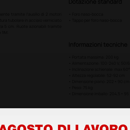
Dotazione standard
ente tramite l'ausilio di 2 motori
• Foro naso-bocca
tura tubolare in acciaio verniciato
• Tappo per foro naso-bocca
za 5 cm. Ruote azionabili tramite
 1IM.
Informazioni tecniche
• Portata massima: 200 kg
• Alimentazione: 100-240 V, 50/
• Inclinazione schienale: max 60°
• Altezza regolabile: 52-92 cm
• Dimensione piano: 202 × 90 cm
• Peso: 75 kg
• Dimensione imballo: 204,5 × 95