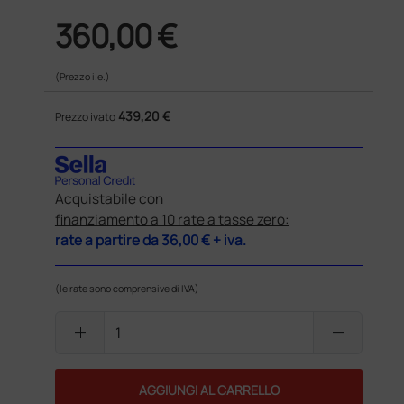
360,00 €
(Prezzo i.e.)
439,20 €
Prezzo ivato
Acquistabile con
finanziamento a 10 rate a tasse zero:
rate a partire da
36,00 €
+ iva.
(le rate sono comprensive di IVA)
add
remove
AGGIUNGI AL CARRELLO