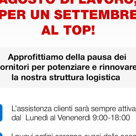
Torso bisessuato - 25
Torso b
Parti
Dietro - 
788,50 €
1.104,
0 €
830,00 €
(Prezzo i.e.)
(Prezzo i.e.
1 pz.
1 pz.
ri
 hanno già