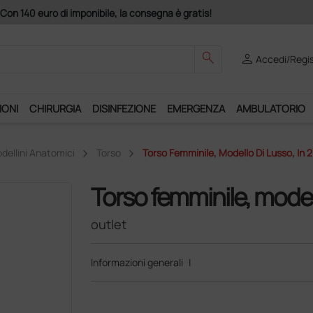
izio "Ds Club", un anno di spedizioni a 39,90 euro + IVA!
search
person
Accedi/Regis
IONI
CHIRURGIA
DISINFEZIONE
EMERGENZA
AMBULATORIO
dellini Anatomici
Torso
Torso Femminile, Modello Di Lusso, In 2
Torso femminile, modello
outlet
Informazioni generali
|