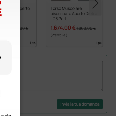
isessuato Aperto
Torso Muscolare
27 Parti
bisessuato Aperto Dietro
- 28 Parti
00 €
1.674,00 €
1.200,00 €
1.860,00 €
)
(Prezzo i.e.)
1 pz.
1 pz.
Invia la tua domanda