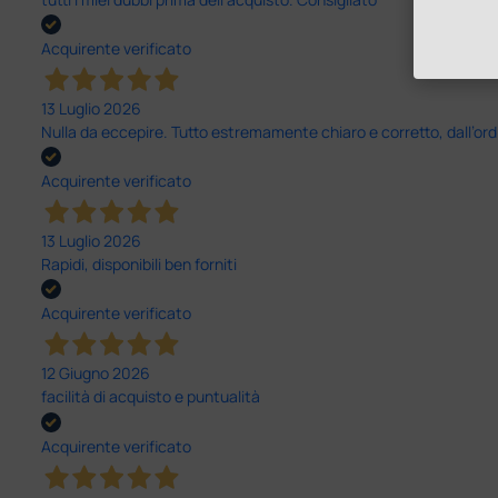
Acquirente verificato
13 Luglio 2026
Nulla da eccepire. Tutto estremamente chiaro e corretto, dall’ord
Acquirente verificato
13 Luglio 2026
Rapidi, disponibili ben forniti
Acquirente verificato
12 Giugno 2026
facilità di acquisto e puntualità
Acquirente verificato