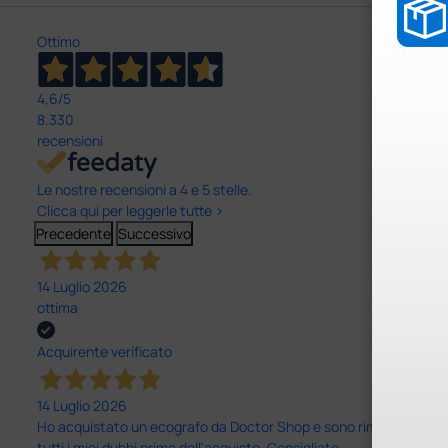
Ottimo
4,6
/5
8.330
recensioni
Le nostre recensioni a 4 e 5 stelle.
Clicca qui per leggerle tutte >
Precedente
Successivo
14 Luglio 2026
ottima
Acquirente verificato
14 Luglio 2026
Ho acquistato un ecografo da Doctor Shop e sono rimasto molto sod
tutti i miei dubbi prima dell'acquisto. Consigliato