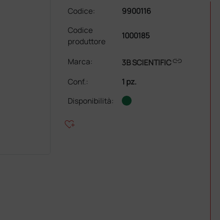
Codice:
9900116
Codice
1000185
produttore
link
Marca:
3B SCIENTIFIC
Conf.
:
1 pz.
Disponibilità:
heart_plus