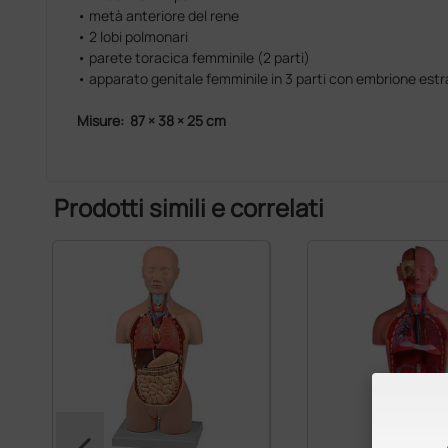
• metà anteriore del rene
• 2 lobi polmonari
• parete toracica femminile (2 parti)
• apparato genitale femminile in 3 parti con embrione estra
Misure: 87 × 38 × 25 cm
Prodotti simili e correlati