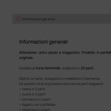
info
Informazioni generali
Informazioni generali
Attenzione: unico pezzo a magazzino. Prodotto in perfett
originale.
Modello di
torso femminile
, suddiviso in
20 parti
.
Dipinto a mano, sviluppato e modellato in Germania.
Da questo torso si possono staccare le parti seguenti:
• testa in 3 parti
• cuore in 2 parti
• stomaco in 2 parti
• fegato con cistifellea
• intestino in 4 parti