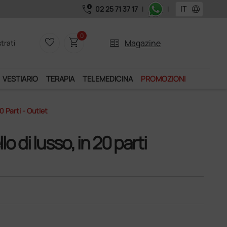
call_quality
language
02 25 71 37 17
|
|
0
favorite_border
shopping_cart
two_pager
Magazine
trati
VESTIARIO
TERAPIA
TELEMEDICINA
PROMOZIONI
0 Parti - Outlet
 di lusso, in 20 parti