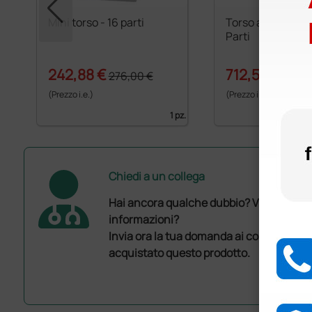
Mini torso - 16 parti
Torso asessuato - 16
Parti
242,88 €
712,50 €
276,00 €
750,0
(Prezzo i.e.)
(Prezzo i.e.)
1 pz.
Chiedi a un collega
Hai ancora qualche dubbio? Vuoi ulterio
informazioni?
Invia ora la tua domanda ai colleghi che
acquistato questo prodotto.