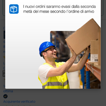
Invia la tua domanda
Ottimo
4,6
/5
8.330
recensioni
Le nostre recensioni a 4 e 5 stelle.
Clicca qui per leggerle tutte >
Precedente
Successivo
14 Luglio 2026
ottima
Acquirente verificato