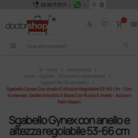
call_quality
language
02 25 71 37 17
|
|
0
person
favorite_border
shopping_cart
two_pager
menu
search
home
Home
Ambulatorio
Sedie - Sgabelli - Scrivanie E Appendiabiti
Sgabelli Per Studi Medici
Sgabello Gynex Con Anello E Altezza Regolabile 53-66 Cm - Con
Schienale, Sedile Imbottito E Base Con Ruote E Anello - Azzurro
Palm Beach
Sgabello Gynex con anello e
altezza regolabile 53-66 cm