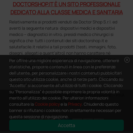
DOCTORSHOP.IT È UN SITO PROFESSIONALE
DEDICATO ALLA CLASSE MEDICA E SANITARIA
Relativamente ai prodotti venduti da Doctor Shop S.r.l. ed
aventi la seguente natura: dispositivi medici e dispositivi
medico – diagnostici in vitro, presidi medico chirurgici si
significa che: tutti i contenuti dei siti doctorshop.it e
salutefacile.it relativi a tali prodotti (testi, immagini, foto,
disegni, allegati e quant’altro) non hanno carattere né
cancel
natura di pubblicità. Tutti i contenuti devono intendersi e
Per offrire una migliore esperienza di navigazione, ottenere
sono di natura esclusivamente informativa e volti
statistiche, proporre contenuti in linea con le preferenze
esclusivamente a portare a conoscenza dei clienti e dei
dell'utente, per personalizzare i nostri contenuti pubblicitari
potenziali clienti in fase di preacquisto i prodotti venduti da
questo sito utilizza cookie, anche di terze parti. Cliccando su
Doctorshop attraverso la rete.
“Accetto” si acconsente all'utilizzo di tutti i cookie. Cliccando
su “Personalizza” è possibile esprimere la propria volontà in
Copyright DoctorShop 2005-2026 - Tutti diritti riservati - P.IVA
merito all'utilizzo dei cookie. Per ulteriori informazioni
04760660961
consultare la
Cookie policy
e la
Privacy
. Chiudendo questo
banner si rifiutano i cookies non strettamente necessari per
questa sessione di navigazione.
Accetta