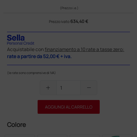
(Prezzo i.e.)
634,40 €
Prezzo ivato
Acquistabile con
finanziamento a 10 rate a tasse zero:
rate a partire da
52,00 €
+ iva.
(le rate sono comprensive di IVA)
add
remove
AGGIUNGI AL CARRELLO
Colore