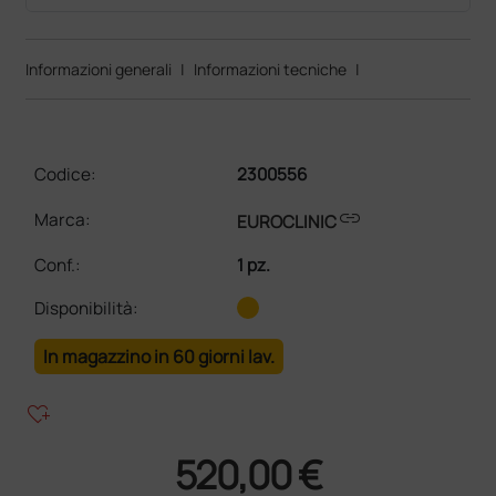
Informazioni generali
|
Informazioni tecniche
|
Codice:
2300556
link
Marca:
EUROCLINIC
Conf.
:
1 pz.
Disponibilità:
In magazzino in 60 giorni lav.
heart_plus
520,00 €