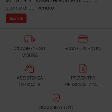
Iscriviti alla newsletter e ottieni il buono
sconto di benvenuto
Iscriviti
local_shipping
credit_card
CONSEGNE SU
PAGA COME VUOI
MISURA
support_agent
request_quote
ASSISTENZA
PREVENTIVI
DEDICATA
PERSONALIZZATI
verified_user
SODDISFATTO O