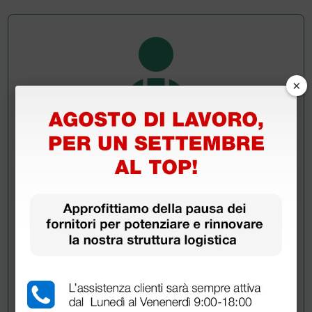
×
Chiedi a un collega
Hai ancora qualche dubbio? Vuoi ulteriori
informazioni?
Invia ora la tua domanda ai colleghi che hanno già
acquistato questo prodotto.