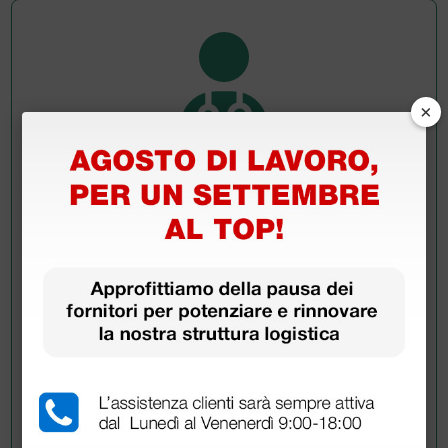
×
Chiedi a un collega
Hai ancora qualche dubbio? Vuoi ulteriori
informazioni?
Invia ora la tua domanda ai colleghi che hanno già
acquistato questo prodotto.