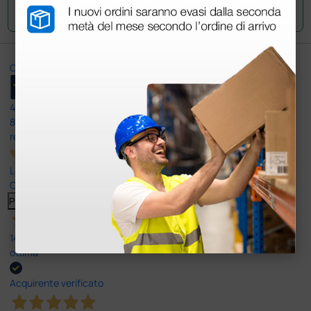
Invia la tua domanda
Ottimo
4,6
/5
8.330
recensioni
Le nostre recensioni a 4 e 5 stelle.
Clicca qui per leggerle tutte >
Precedente
Successivo
14 Luglio 2026
ottima
Acquirente verificato