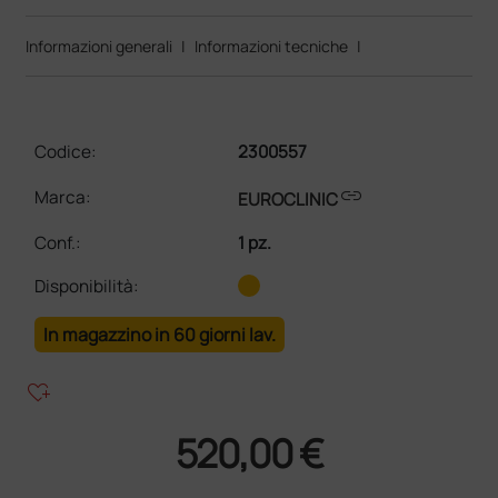
Informazioni generali
|
Informazioni tecniche
|
Codice:
2300557
link
Marca:
EUROCLINIC
Conf.
:
1 pz.
Disponibilità:
In magazzino in 60 giorni lav.
heart_plus
520,00 €