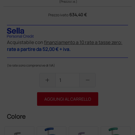
(Prezzo i.e.)
634,40 €
Prezzo ivato
Acquistabile con
finanziamento a 10 rate a tasse zero:
rate a partire da
52,00 €
+ iva.
(le rate sono comprensive di IVA)
add
remove
AGGIUNGI AL CARRELLO
Colore