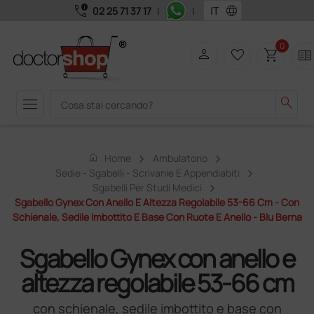
call_quality
language
02 25 71 37 17
|
|
0
person
favorite_border
shopping_cart
two_pager
menu
search
home
Home
Ambulatorio
Sedie - Sgabelli - Scrivanie E Appendiabiti
Sgabelli Per Studi Medici
Sgabello Gynex Con Anello E Altezza Regolabile 53-66 Cm - Con
Schienale, Sedile Imbottito E Base Con Ruote E Anello - Blu Berna
Sgabello Gynex con anello e
altezza regolabile 53-66 cm
con schienale, sedile imbottito e base con