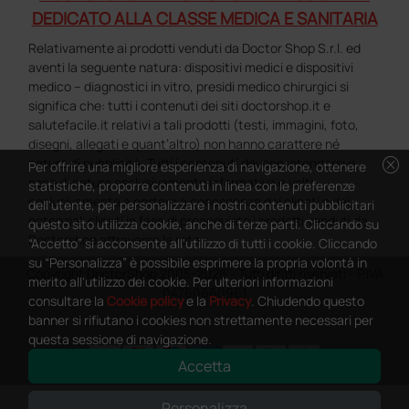
DEDICATO ALLA CLASSE MEDICA E SANITARIA
Relativamente ai prodotti venduti da Doctor Shop S.r.l. ed
aventi la seguente natura: dispositivi medici e dispositivi
medico – diagnostici in vitro, presidi medico chirurgici si
significa che: tutti i contenuti dei siti doctorshop.it e
salutefacile.it relativi a tali prodotti (testi, immagini, foto,
disegni, allegati e quant’altro) non hanno carattere né
cancel
natura di pubblicità. Tutti i contenuti devono intendersi e
Per offrire una migliore esperienza di navigazione, ottenere
sono di natura esclusivamente informativa e volti
statistiche, proporre contenuti in linea con le preferenze
esclusivamente a portare a conoscenza dei clienti e dei
dell'utente, per personalizzare i nostri contenuti pubblicitari
potenziali clienti in fase di preacquisto i prodotti venduti da
questo sito utilizza cookie, anche di terze parti. Cliccando su
Doctorshop attraverso la rete.
“Accetto” si acconsente all'utilizzo di tutti i cookie. Cliccando
su “Personalizza” è possibile esprimere la propria volontà in
Copyright DoctorShop 2005-2026 - Tutti diritti riservati - P.IVA
merito all'utilizzo dei cookie. Per ulteriori informazioni
04760660961
consultare la
Cookie policy
e la
Privacy
. Chiudendo questo
banner si rifiutano i cookies non strettamente necessari per
questa sessione di navigazione.
Accetta
0
This site is protected by reCAPTCHA and the Google
Privacy Policy
and
Personalizza