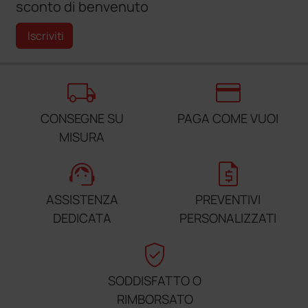
sconto di benvenuto
Iscriviti
local_shipping
credit_card
CONSEGNE SU
PAGA COME VUOI
MISURA
support_agent
request_quote
ASSISTENZA
PREVENTIVI
DEDICATA
PERSONALIZZATI
verified_user
SODDISFATTO O
RIMBORSATO