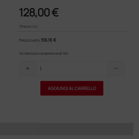
128,00 €
(Prezzo i.e.)
156,16 €
Prezzo ivato
(le rate sono comprensive di IVA)
add
remove
AGGIUNGI AL CARRELLO