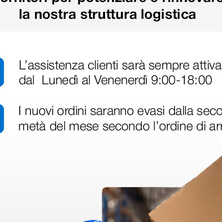
edure di sterilizzazione richieste
Vulcanizzazione: raggi infra
Sterilizzabile: autoclave 13
Resistenza all'aria/calore: f
in circuiti medici non invasivi,
a e utilizzo in strutture di
.