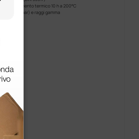
rossi; trattamento termico 10 h a 200°C
5°C (2,2-2,5 bar) e raggi gamma
ino a 200°C