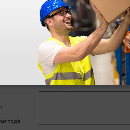
ri
 hanno già