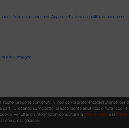
disfatto dell'esperienza. Apparecchiatura di qualità, consegna nei temp
ine alla consegna.
tistiche, proporre contenuti in linea con le preferenze dell'utente, per p
e parti. Cliccando su “Accetto” si acconsente all'utilizzo di tutti i cooki
i cookie. Per ulteriori informazioni consultare la
Cookie policy
e la
Privac
essione di navigazione.