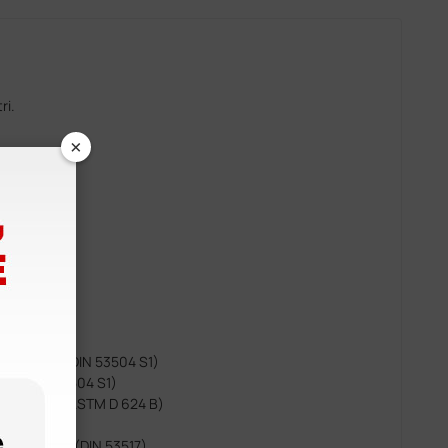
ri.
×
 4 × 6 mm
e
IN 53505)
479A)
490-530% (DIN 53504 S1)
2
mm
(DIN 53504 S1)
34-35 N/mm (ASTM D 624 B)
C): 30-15% (DIN 53517)