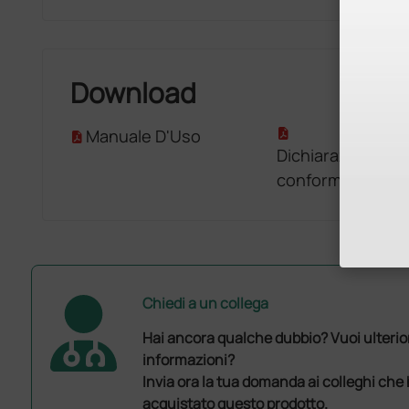
Download
Manuale D'Uso
Dichiarazione di
conformità
Chiedi a un collega
Hai ancora qualche dubbio? Vuoi ulterio
informazioni?
Invia ora la tua domanda ai colleghi che
acquistato questo prodotto.