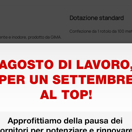
Dotazione standard
Confezione da 1 rotolo da 100 met
ente e inodore, prodotto da GIMA.
 e per supporti di
cale resistente e biocompatibile.
Informazioni tecniche
Materiale: silicone 100%
 mediante raggi gamma; è
Diametro interno × esterno:
ramite raggi infrarossi e il
Spessore parete: 1 mm
orare le caratteristiche
Colore: trasparente, inodor
Durezza: 60° ±5% Shore (D
Densità: 1,17 g/ccm (DIN 53
Allungamento/estensione: 
Tensione (modulo): 10,8 N/
Resistenza alla trazione: 
con buona durezza e resistenza
Elasticità: 51% (DIN 53512)
i e coagulazioni; ottima
Compressione set (22h/175°