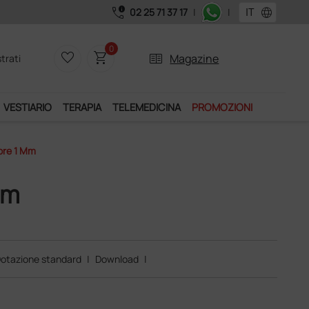
call_quality
language
02 25 71 37 17
|
|
0
favorite_border
shopping_cart
two_pager
Magazine
trati
VESTIARIO
TERAPIA
TELEMEDICINA
PROMOZIONI
ore 1 Mm
mm
otazione standard
|
Download
|