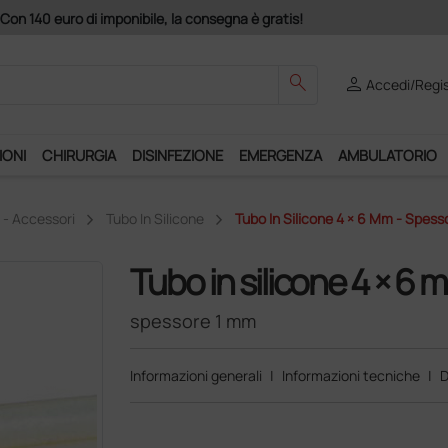
izio "Ds Club", un anno di spedizioni a 39,90 euro + IVA!
search
person
Accedi/Regis
IONI
CHIRURGIA
DISINFEZIONE
EMERGENZA
AMBULATORIO
 - Accessori
Tubo In Silicone
Tubo In Silicone 4 × 6 Mm - Spess
Tubo in silicone 4 × 6 
spessore 1 mm
Informazioni generali
|
Informazioni tecniche
|
D