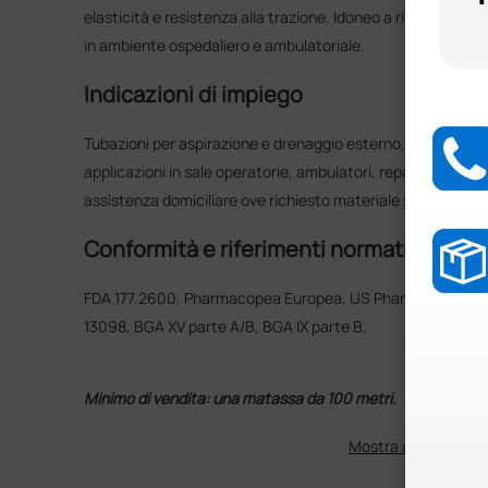
elasticità e resistenza alla trazione. Idoneo a ripetute proc
in ambiente ospedaliero e ambulatoriale.
Indicazioni di impiego
Tubazioni per aspirazione e drenaggio esterno, collegamenti 
applicazioni in sale operatorie, ambulatori, reparti di degenz
assistenza domiciliare ove richiesto materiale sterilizzabile
Conformità e riferimenti normativi
FDA 177.2600, Pharmacopea Europea, US Pharmacopeia XXI, DIN 58367 / DIN 58362 / DIN
13098, BGA XV parte A/B, BGA IX parte B.
Minimo di vendita: una matassa da 100 metri.
Mostra altro