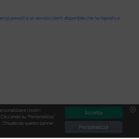
i previsti e un servizio clienti disponibile che ha risposto a
cancel
ersonalizzare i nostri
Accetta
e. Cliccando su “Personalizza”
y
. Chiudendo questo banner
Personalizza