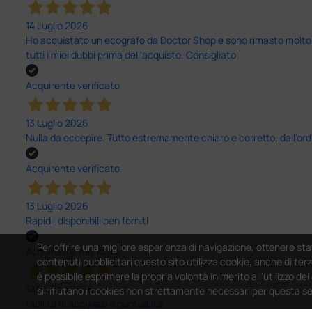
14 Luglio 2026
Ho acquistato un ecografo da Doctor Shop e sono rimasto molto sod
tutti i miei dubbi prima dell'acquisto. Consigliato
Acquirente verificato
13 Luglio 2026
Nulla da eccepire. Tutto estremamente chiaro e corretto, dall’ord
Acquirente verificato
13 Luglio 2026
Rapidi, disponibili ben forniti
Per offrire una migliore esperienza di navigazione, ottenere sta
Acquirente verificato
contenuti pubblicitari questo sito utilizza cookie, anche di terz
è possibile esprimere la propria volontà in merito all'utilizzo de
12 Giugno 2026
si rifiutano i cookies non strettamente necessari per questa s
facilità di acquisto e puntualità