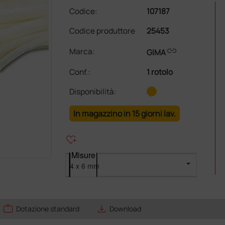
Codice:
107187
Codice produttore
25453
link
Marca:
GIMA
Conf.
:
1 rotolo
Disponibilità:
In magazzino in 15 giorni lav.
heart_plus
Misure
work
save_alt
Dotazione standard
Download