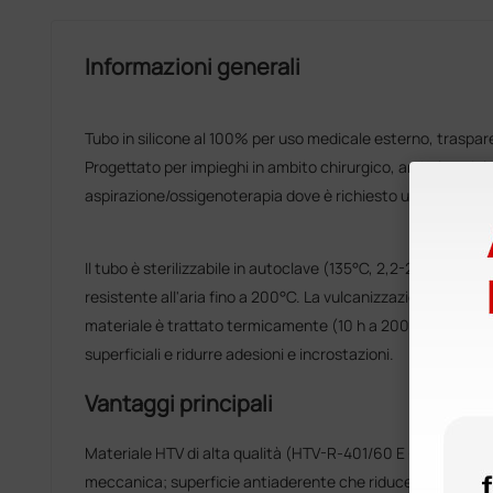
Informazioni generali
Tubo in silicone al 100% per uso medicale esterno, traspar
Progettato per impieghi in ambito chirurgico, ambulatoriale
aspirazione/ossigenoterapia dove è richiesto un tubo medi
Il tubo è sterilizzabile in autoclave (135°C, 2,2-2,5 bar) e
resistente all'aria fino a 200°C. La vulcanizzazione avviene t
materiale è trattato termicamente (10 h a 200°C) per migli
superficiali e ridurre adesioni e incrostazioni.
Vantaggi principali
Materiale HTV di alta qualità (HTV-R-401/60 E - WACKER) 
meccanica; superficie antiaderente che riduce incrostazion