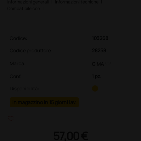
Informazioni generali
|
Informazioni tecniche
|
Compatibile con
|
Codice:
103268
Codice produttore
28258
link
Marca:
GIMA
Conf.
:
1 pz.
Disponibilità:
In magazzino in 15 giorni lav.
heart_plus
57,00 €