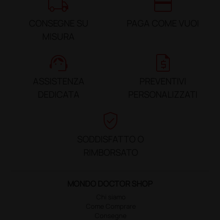
local_shipping
credit_card
CONSEGNE SU
PAGA COME VUOI
MISURA
support_agent
request_quote
ASSISTENZA
PREVENTIVI
DEDICATA
PERSONALIZZATI
verified_user
SODDISFATTO O
RIMBORSATO
MONDO DOCTOR SHOP
Chi siamo
Come Comprare
Consegne