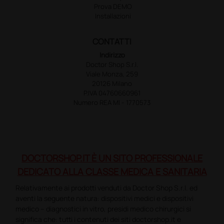
Prova DEMO
Installazioni
CONTATTI
Indirizzo
Doctor Shop S.r.l.
Viale Monza, 259
20126 Milano
P.IVA 04760660961
Numero REA MI - 1770573
DOCTORSHOP.IT È UN SITO PROFESSIONALE
DEDICATO ALLA CLASSE MEDICA E SANITARIA
Relativamente ai prodotti venduti da Doctor Shop S.r.l. ed
aventi la seguente natura: dispositivi medici e dispositivi
medico – diagnostici in vitro, presidi medico chirurgici si
significa che: tutti i contenuti dei siti doctorshop.it e