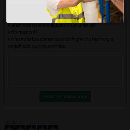
Chiedi a un collega
Hai ancora qualche dubbio? Vuoi ulteriori
informazioni?
Invia ora la tua domanda ai colleghi che hanno già
acquistato questo prodotto.
Invia la tua domanda
Ottimo