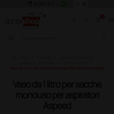
call_quality
language
02 25 71 37 17
|
|
0
person
favorite_border
shopping_cart
two_pager
menu
search
home
Home
Chirurgia
Aspiratori E Accessori
Aspiratori - Accessori
Vasi E Coperchi
Vaso Da 1 Litro Per Sacche Monouso Per Aspiratori Aspeed
Vaso da 1 litro per sacche
monouso per aspiratori
Aspeed