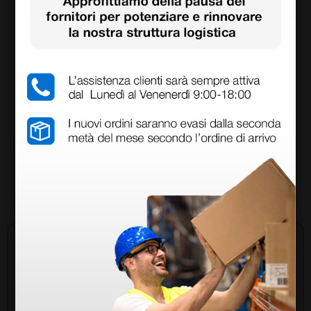
Vaso da 1 litro con coperchio autoclavabile per
aspiratore
28,60 €
(Prezzo i.e.)
1 pz.