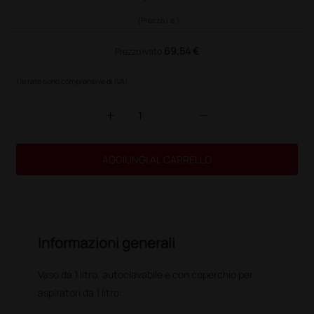
(Prezzo i.e.)
69,54 €
Prezzo ivato
(le rate sono comprensive di IVA)
add
remove
AGGIUNGI AL CARRELLO
Informazioni generali
Vaso da 1 litro, autoclavabile e con coperchio per
aspiratori da 1 litro: