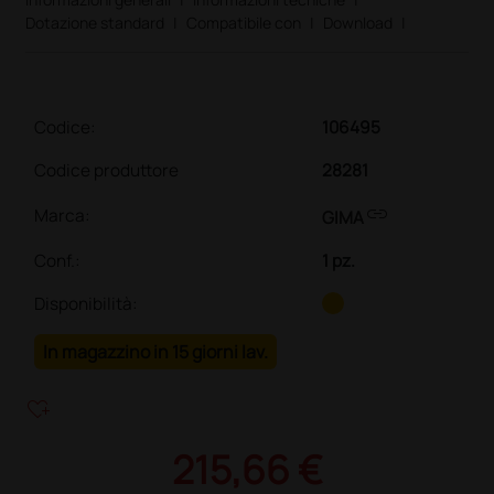
Dotazione standard
|
Compatibile con
|
Download
|
Codice:
106495
Codice produttore
28281
link
Marca:
GIMA
Conf.
:
1 pz.
Disponibilità:
In magazzino in 15 giorni lav.
heart_plus
215,66 €