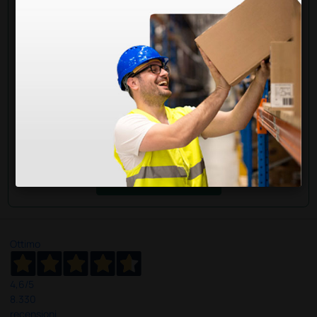
Hai ancora qualche dubbio? Vuoi ulteriori
informazioni?
Invia ora la tua domanda ai colleghi che hanno già
acquistato questo prodotto.
Invia la tua domanda
Ottimo
4,6
/5
8.330
recensioni