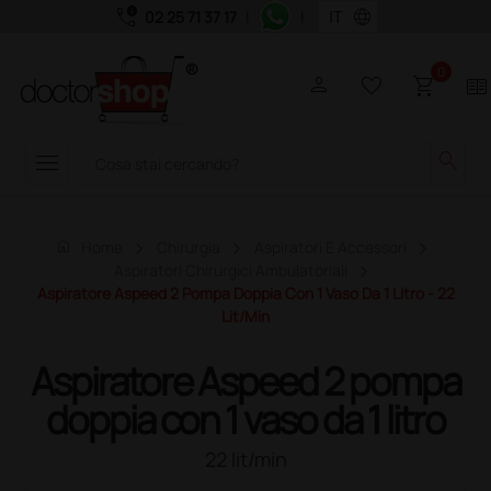
call_quality
language
02 25 71 37 17
|
|
0
person
favorite_border
shopping_cart
two_pager
menu
search
home
Home
Chirurgia
Aspiratori E Accessori
Aspiratori Chirurgici Ambulatoriali
Aspiratore Aspeed 2 Pompa Doppia Con 1 Vaso Da 1 Litro - 22
Lit/min
Aspiratore Aspeed 2 pompa
doppia con 1 vaso da 1 litro
22 lit/min