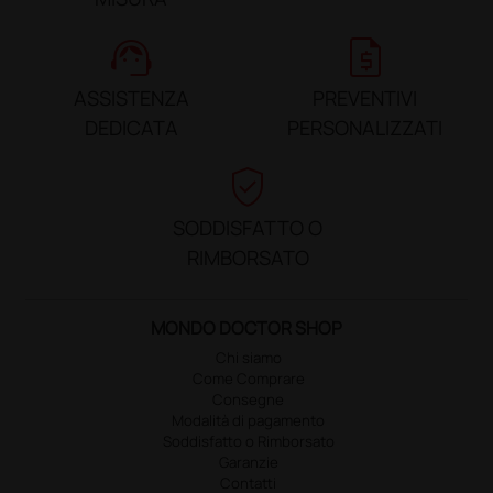
support_agent
request_quote
ASSISTENZA
PREVENTIVI
DEDICATA
PERSONALIZZATI
verified_user
SODDISFATTO O
RIMBORSATO
MONDO DOCTOR SHOP
Chi siamo
Come Comprare
Consegne
Modalità di pagamento
Soddisfatto o Rimborsato
Garanzie
Contatti