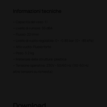
Informazioni tecniche
• Capacità del vaso: 1 l
• Livello di rumore: 55 dBA
• Flusso: 22 l/min
• Livello di vuoto regolabile: 0÷ -0.85 bar (0÷ -85 kPa)
• Alto vuoto: Flusso forte
• Peso: 3.2 kg
• Materiale della struttura: plastica
• Tensione operativa: 230V - 50/60 Hz (110-60 Hz
altre tensioni su richiesta)
Download