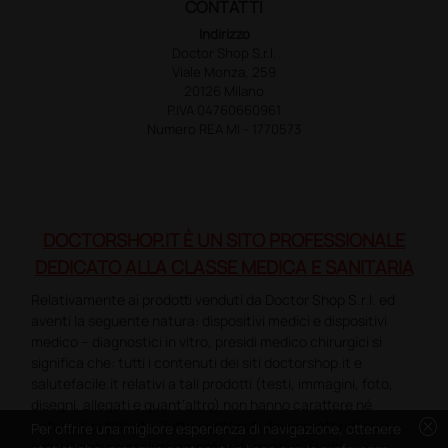
CONTATTI
Indirizzo
Doctor Shop S.r.l.
Viale Monza, 259
20126 Milano
P.IVA 04760660961
Numero REA MI - 1770573
DOCTORSHOP.IT È UN SITO PROFESSIONALE
DEDICATO ALLA CLASSE MEDICA E SANITARIA
Relativamente ai prodotti venduti da Doctor Shop S.r.l. ed
aventi la seguente natura: dispositivi medici e dispositivi
medico – diagnostici in vitro, presidi medico chirurgici si
significa che: tutti i contenuti dei siti doctorshop.it e
salutefacile.it relativi a tali prodotti (testi, immagini, foto,
disegni, allegati e quant’altro) non hanno carattere né
cancel
natura di pubblicità. Tutti i contenuti devono intendersi e
Per offrire una migliore esperienza di navigazione, ottenere
sono di natura esclusivamente informativa e volti