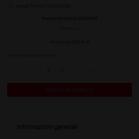
schedule
valida fino al 14/08/2026
Prezzo di listino
263,00 €
(Prezzo i.e.)
226,44 €
Prezzo ivato
(le rate sono comprensive di IVA)
add
remove
AGGIUNGI AL CARRELLO
Informazioni generali