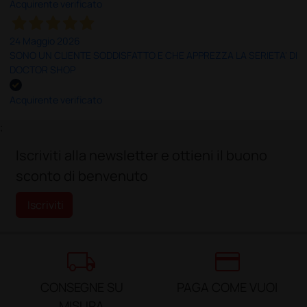
Acquirente verificato
24 Maggio 2026
SONO UN CLIENTE SODDISFATTO E CHE APPREZZA LA SERIETA' DI
DOCTOR SHOP
Acquirente verificato
;
Iscriviti alla newsletter e ottieni il buono
sconto di benvenuto
Iscriviti
local_shipping
credit_card
CONSEGNE SU
PAGA COME VUOI
MISURA