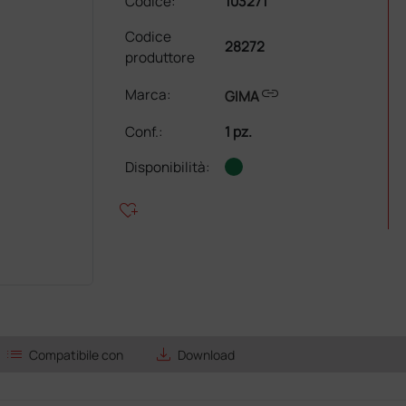
Codice:
103271
Codice
28272
produttore
link
Marca:
GIMA
Conf.
:
1 pz.
Disponibilità:
heart_plus
list
save_alt
Compatibile con
Download