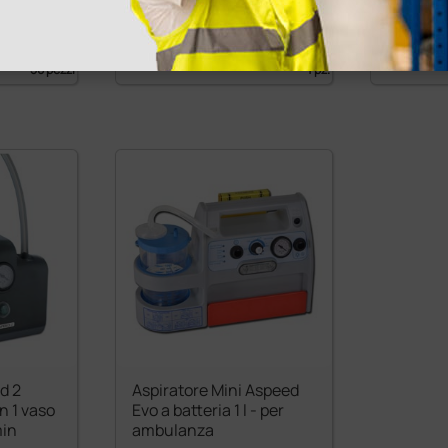
4,22 €
561,0
(Prezzo i.e.)
(Prezzo i.e.
50 pezzi
1 pz.
d 2
Aspiratore Mini Aspeed
n 1 vaso
Evo a batteria 1 l - per
min
ambulanza