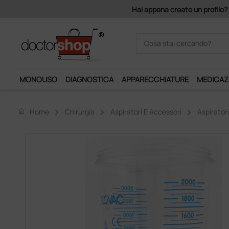
Acquistando il servizio "Ds 
MONOUSO
DIAGNOSTICA
APPARECCHIATURE
MEDICAZ
home
Home
Chirurgia
Aspiratori E Accessori
Aspiratori