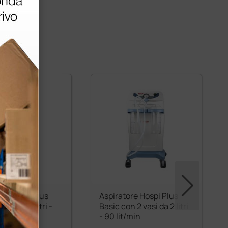
re Clinic Plus
Aspiratore Hospi Plus
 2 vasi 2 litri -
Basic con 2 vasi da 2 litri
in
- 90 lit/min