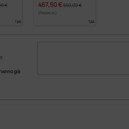
467,50 €
00 €
550,00 €
(Prezzo i.e.)
1 pz.
1 pz.
ri
 hanno già