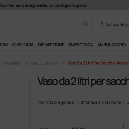
Club", un anno di spedizioni a 39,90 euro + IVA!
search
person
Accedi/Regis
IONI
CHIRURGIA
DISINFEZIONE
EMERGENZA
AMBULATORIO
 - Accessori
Vasi E Coperchi
Vaso Da 2 Litri Per Sacche Monou
Vaso da 2 litri per sa
Informazioni generali
|
Informazioni tecniche
|
C