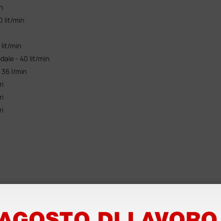
n
0 lit/min
 lit/min
dale - 40 lit/min
 36 l/min
ri
ri
ri
Dichiarazione di