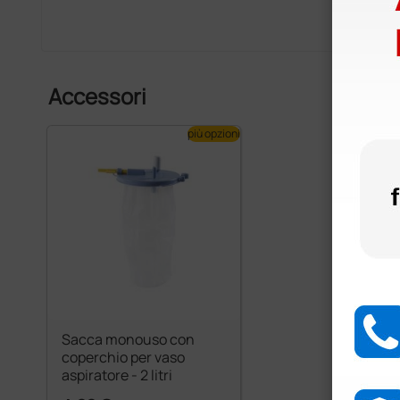
Accessori
più opzioni
Sacca monouso con
coperchio per vaso
aspiratore - 2 litri