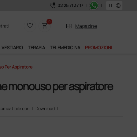
call_quality
language
02 25 71 37 17
|
|
0
favorite_border
shopping_cart
two_pager
Magazine
trati
VESTIARIO
TERAPIA
TELEMEDICINA
PROMOZIONI
so Per Aspiratore
cche monouso per aspiratore
ompatibile con
|
Download
|