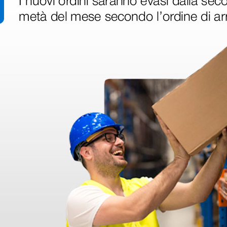
con
Sacca monouso con
Aspirato
so
coperchio per vaso
Basic con
i
aspiratore - 2 litri
60 lit/m