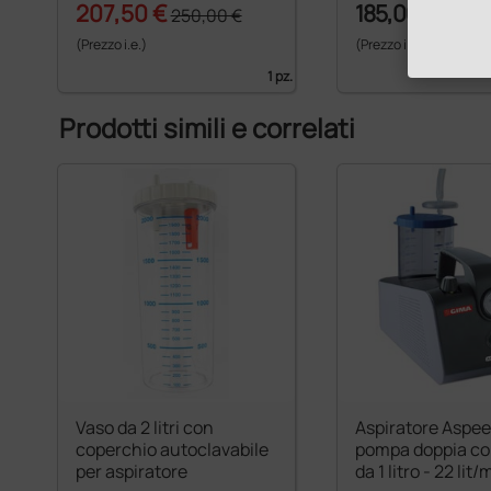
207,50 €
185,00 €
250,00 €
(Prezzo i.e.)
(Prezzo i.e.)
1 pz.
Prodotti simili e correlati
Vaso da 2 litri con
Aspiratore Aspee
coperchio autoclavabile
pompa doppia co
per aspiratore
da 1 litro - 22 lit/