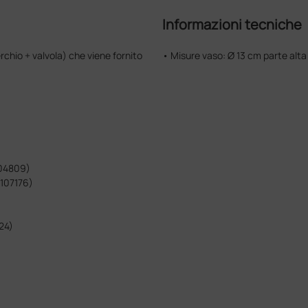
Informazioni tecniche
chio + valvola) che viene fornito
• Misure vaso: Ø 13 cm parte alta
.
 104809)
 107176)
824)