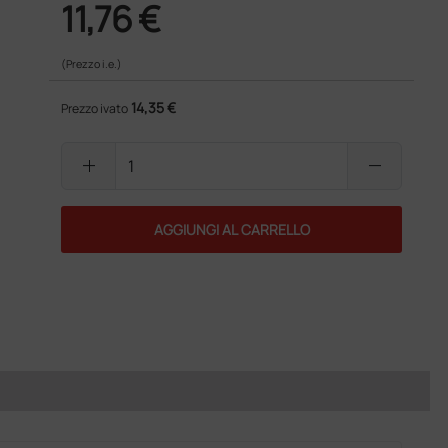
11,76 €
(Prezzo i.e.)
14,35 €
Prezzo ivato
add
remove
AGGIUNGI AL CARRELLO