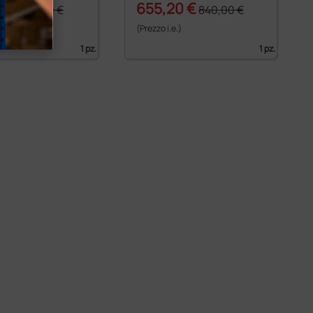
0 €
655,20 €
660,00 €
840,00 €
)
(Prezzo i.e.)
1 pz.
1 pz.