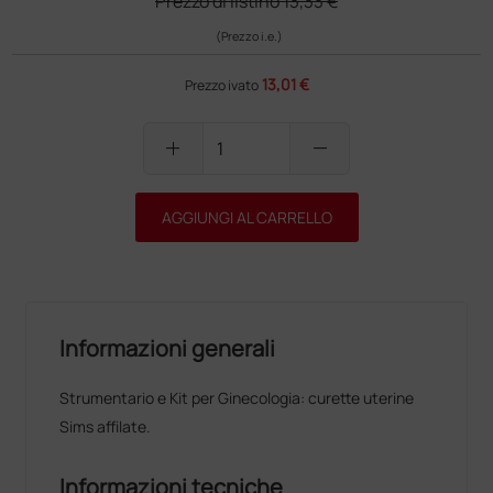
Prezzo di listino
13,33 €
(Prezzo i.e.)
13,01 €
Prezzo ivato
add
remove
AGGIUNGI AL CARRELLO
Informazioni generali
Strumentario e Kit per Ginecologia: curette uterine
Sims affilate.
Informazioni tecniche