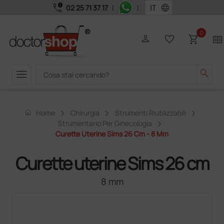
call_quality
language
02 25 71 37 17
|
|
0
person
favorite_border
shopping_cart
two_pager
menu
search
home
Home
Chirurgia
Strumenti Riutilizzabili
Strumentario Per Ginecologia
Curette Uterine Sims 26 Cm - 8 Mm
Curette uterine Sims 26 cm
8 mm