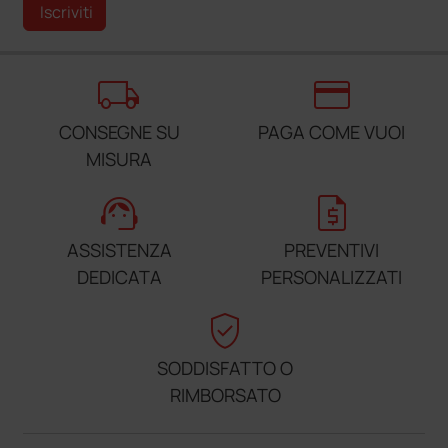
Iscriviti
local_shipping
credit_card
CONSEGNE SU
PAGA COME VUOI
MISURA
support_agent
request_quote
ASSISTENZA
PREVENTIVI
DEDICATA
PERSONALIZZATI
verified_user
SODDISFATTO O
RIMBORSATO