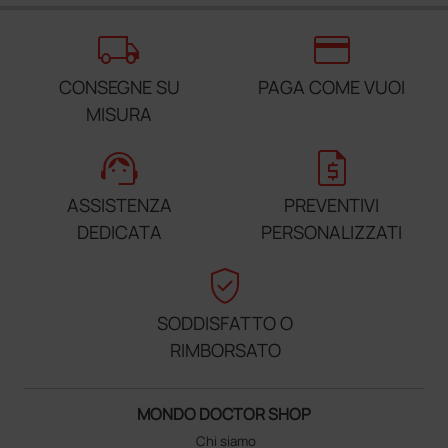
local_shipping
credit_card
CONSEGNE SU
PAGA COME VUOI
MISURA
support_agent
request_quote
ASSISTENZA
PREVENTIVI
DEDICATA
PERSONALIZZATI
verified_user
SODDISFATTO O
RIMBORSATO
MONDO DOCTOR SHOP
Chi siamo