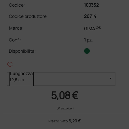
Codice:
100332
Codice produttore
26714
link
Marca:
GIMA
Conf.
:
1 pz.
Disponibilità:
heart_plus
Lunghezza
5,08 €
(Prezzo i.e.)
6,20 €
Prezzo ivato