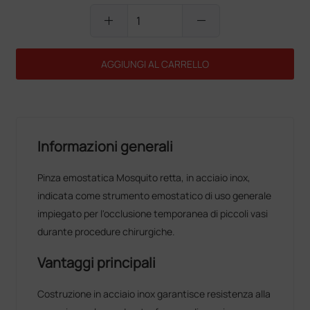
add
remove
AGGIUNGI AL CARRELLO
Informazioni generali
Pinza emostatica Mosquito retta, in acciaio inox,
indicata come strumento emostatico di uso generale
impiegato per l'occlusione temporanea di piccoli vasi
durante procedure chirurgiche.
Vantaggi principali
Costruzione in acciaio inox garantisce resistenza alla