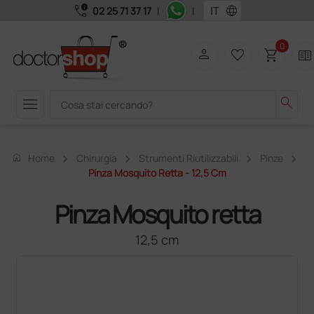
call_quality
language
02 25 71 37 17
|
|
0
person
favorite_border
shopping_cart
two_pager
menu
search
home
Home
Chirurgia
Strumenti Riutilizzabili
Pinze
Pinza Mosquito Retta - 12,5 Cm
Pinza Mosquito retta
12,5 cm