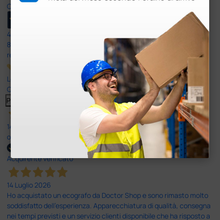
Ottimo
4,6
/5
8.330
recensioni
Le nostre recensioni a 4 e 5 stelle.
Clicca qui per leggerle tutte >
Precedente
Successivo
14 Luglio 2026
ottima
Acquirente verificato
14 Luglio 2026
Ho acquistato un ecografo da Doctor Shop e sono rimasto molto
soddisfatto dell'esperienza. Apparecchiatura di qualità, consegna
nei tempi previsti e un servizio clienti disponibile che ha risposto a