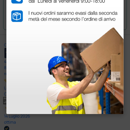
Invia la tua domanda
Ottimo
4,6
/5
8.330
recensioni
Le nostre recensioni a 4 e 5 stelle.
Clicca qui per leggerle tutte >
Precedente
Successivo
14 Luglio 2026
ottima