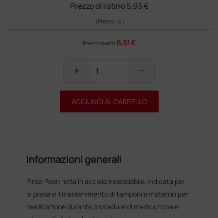
Prezzo di listino
5,93 €
(Prezzo i.e.)
6,51 €
Prezzo ivato
add
remove
AGGIUNGI AL CARRELLO
Informazioni generali
Pinza Pean retta in acciaio inossidabile, indicata per
la presa e il mantenimento di tamponi e materiali per
medicazione durante procedure di medicazione e