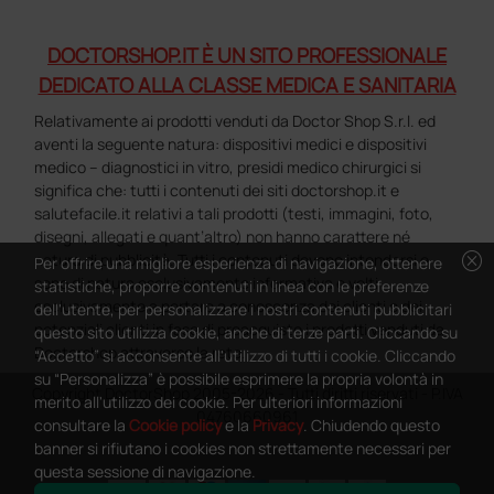
DOCTORSHOP.IT È UN SITO PROFESSIONALE
DEDICATO ALLA CLASSE MEDICA E SANITARIA
Relativamente ai prodotti venduti da Doctor Shop S.r.l. ed
aventi la seguente natura: dispositivi medici e dispositivi
medico – diagnostici in vitro, presidi medico chirurgici si
significa che: tutti i contenuti dei siti doctorshop.it e
salutefacile.it relativi a tali prodotti (testi, immagini, foto,
disegni, allegati e quant’altro) non hanno carattere né
cancel
natura di pubblicità. Tutti i contenuti devono intendersi e
Per offrire una migliore esperienza di navigazione, ottenere
sono di natura esclusivamente informativa e volti
statistiche, proporre contenuti in linea con le preferenze
esclusivamente a portare a conoscenza dei clienti e dei
dell'utente, per personalizzare i nostri contenuti pubblicitari
potenziali clienti in fase di preacquisto i prodotti venduti da
questo sito utilizza cookie, anche di terze parti. Cliccando su
Doctorshop attraverso la rete.
“Accetto” si acconsente all'utilizzo di tutti i cookie. Cliccando
su “Personalizza” è possibile esprimere la propria volontà in
Copyright DoctorShop 2005-2026 - Tutti diritti riservati - P.IVA
merito all'utilizzo dei cookie. Per ulteriori informazioni
04760660961
consultare la
Cookie policy
e la
Privacy
. Chiudendo questo
banner si rifiutano i cookies non strettamente necessari per
questa sessione di navigazione.