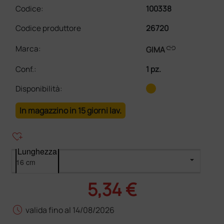
Codice:
100338
Codice produttore
26720
link
Marca:
GIMA
Conf.
:
1 pz.
Disponibilità:
In magazzino in 15 giorni lav.
heart_plus
Lunghezza
5,34 €
schedule
valida fino al 14/08/2026