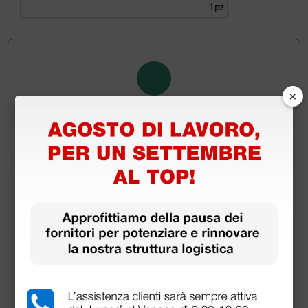
1 pz.
×
Chiedi a un collega
Hai ancora qualche dubbio? Vuoi ulteriori
informazioni?
Invia ora la tua domanda ai colleghi che hanno già
acquistato questo prodotto.