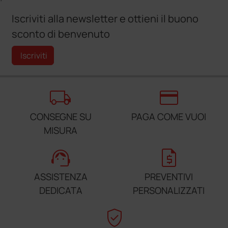
Iscriviti alla newsletter e ottieni il buono
sconto di benvenuto
Iscriviti
local_shipping
credit_card
CONSEGNE SU
PAGA COME VUOI
MISURA
support_agent
request_quote
ASSISTENZA
PREVENTIVI
DEDICATA
PERSONALIZZATI
verified_user