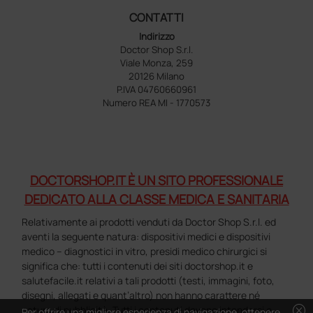
CONTATTI
Indirizzo
Doctor Shop S.r.l.
Viale Monza, 259
20126 Milano
P.IVA 04760660961
Numero REA MI - 1770573
DOCTORSHOP.IT È UN SITO PROFESSIONALE
DEDICATO ALLA CLASSE MEDICA E SANITARIA
Relativamente ai prodotti venduti da Doctor Shop S.r.l. ed
aventi la seguente natura: dispositivi medici e dispositivi
medico – diagnostici in vitro, presidi medico chirurgici si
significa che: tutti i contenuti dei siti doctorshop.it e
salutefacile.it relativi a tali prodotti (testi, immagini, foto,
disegni, allegati e quant’altro) non hanno carattere né
cancel
natura di pubblicità. Tutti i contenuti devono intendersi e
Per offrire una migliore esperienza di navigazione, ottenere