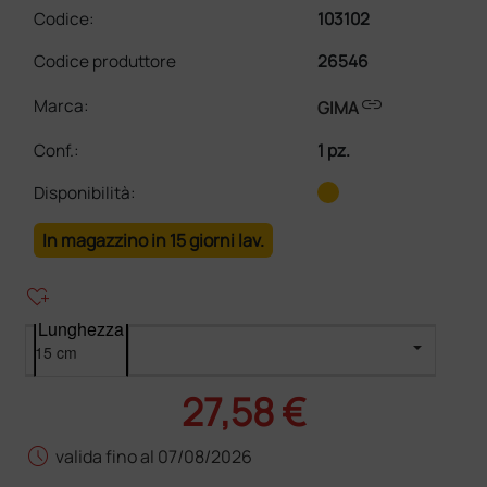
Codice:
103102
Codice produttore
26546
link
Marca:
GIMA
Conf.
:
1 pz.
Disponibilità:
In magazzino in 15 giorni lav.
heart_plus
Lunghezza
27,58 €
schedule
valida fino al 07/08/2026