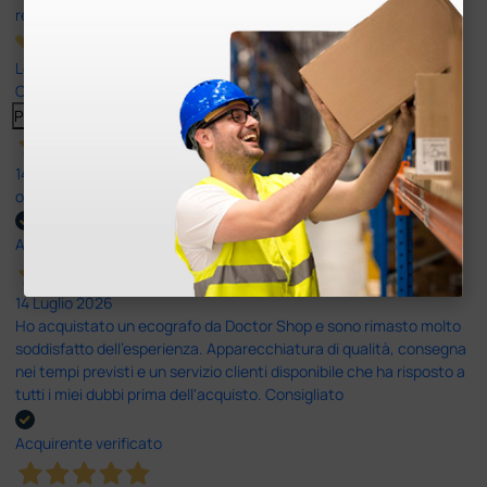
recensioni
Le nostre recensioni a 4 e 5 stelle.
Clicca qui per leggerle tutte >
Precedente
Successivo
14 Luglio 2026
ottima
Acquirente verificato
14 Luglio 2026
Ho acquistato un ecografo da Doctor Shop e sono rimasto molto
soddisfatto dell'esperienza. Apparecchiatura di qualità, consegna
nei tempi previsti e un servizio clienti disponibile che ha risposto a
tutti i miei dubbi prima dell'acquisto. Consigliato
Acquirente verificato