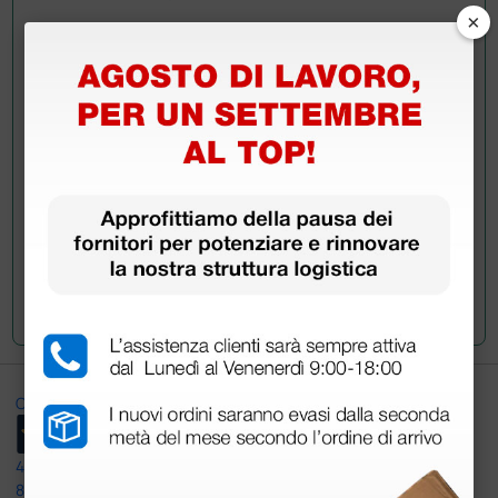
×
Hai ancora qualche dubbio? Vuoi ulteriori
informazioni?
Invia ora la tua domanda ai colleghi che hanno già
acquistato questo prodotto.
Invia la tua domanda
Ottimo
4,6
/5
8.330