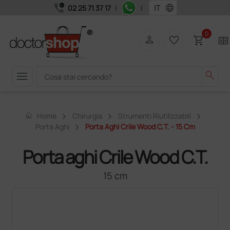
call_quality
language
02 25 71 37 17
|
|
0
person
favorite_border
shopping_cart
two_pager
menu
search
home
Home
Chirurgia
Strumenti Riutilizzabili
Porta Aghi
Porta Aghi Crile Wood C.T. - 15 Cm
Porta aghi Crile Wood C.T.
15 cm