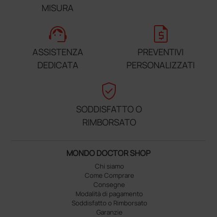
MISURA
support_agent
request_quote
ASSISTENZA
PREVENTIVI
DEDICATA
PERSONALIZZATI
verified_user
SODDISFATTO O
RIMBORSATO
MONDO DOCTOR SHOP
Chi siamo
Come Comprare
Consegne
Modalità di pagamento
Soddisfatto o Rimborsato
Garanzie