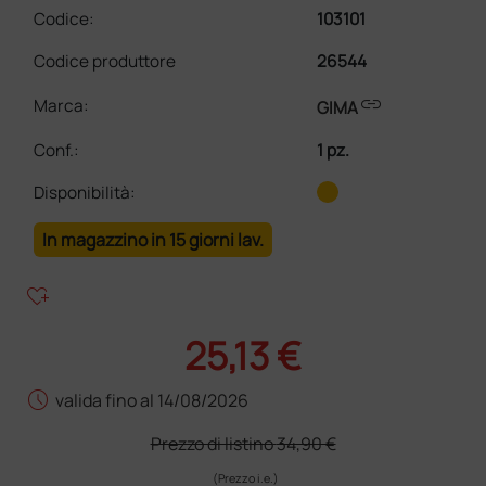
Codice:
103101
Codice produttore
26544
link
Marca:
GIMA
Conf.
:
1 pz.
Disponibilità:
In magazzino in 15 giorni lav.
heart_plus
25,13 €
schedule
valida fino al 14/08/2026
Prezzo di listino
34,90 €
(Prezzo i.e.)