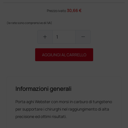
30,66 €
Prezzo ivato
(le rate sono comprensive di IVA)
add
remove
AGGIUNGI AL CARRELLO
Informazioni generali
Porta aghi Webster con morsi in carburo di tungsteno
per supportare i chirurghi nel raggiungimento di alta
precisione ed ottimi risultati.