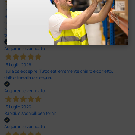
14 Luglio 2026
Ho acquistato un ecografo da Doctor Shop e sono rimasto molto
soddisfatto dell'esperienza. Apparecchiatura di qualità, consegna
nei tempi previsti e un servizio clienti disponibile che ha risposto a
tutti i miei dubbi prima dell'acquisto. Consigliato
Acquirente verificato
13 Luglio 2026
Nulla da eccepire. Tutto estremamente chiaro e corretto,
dall’ordine alla consegna.
Acquirente verificato
13 Luglio 2026
Rapidi, disponibili ben forniti
Acquirente verificato