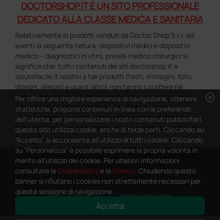
DOCTORSHOP.IT È UN SITO PROFESSIONALE
DEDICATO ALLA CLASSE MEDICA E SANITARIA
Relativamente ai prodotti venduti da Doctor Shop S.r.l. ed
aventi la seguente natura: dispositivi medici e dispositivi
medico – diagnostici in vitro, presidi medico chirurgici si
significa che: tutti i contenuti dei siti doctorshop.it e
salutefacile.it relativi a tali prodotti (testi, immagini, foto,
disegni, allegati e quant’altro) non hanno carattere né
cancel
natura di pubblicità. Tutti i contenuti devono intendersi e
Per offrire una migliore esperienza di navigazione, ottenere
sono di natura esclusivamente informativa e volti
statistiche, proporre contenuti in linea con le preferenze
esclusivamente a portare a conoscenza dei clienti e dei
dell'utente, per personalizzare i nostri contenuti pubblicitari
potenziali clienti in fase di preacquisto i prodotti venduti da
questo sito utilizza cookie, anche di terze parti. Cliccando su
Doctorshop attraverso la rete.
“Accetto” si acconsente all'utilizzo di tutti i cookie. Cliccando
su “Personalizza” è possibile esprimere la propria volontà in
Copyright DoctorShop 2005-2026 - Tutti diritti riservati - P.IVA
merito all'utilizzo dei cookie. Per ulteriori informazioni
04760660961
consultare la
Cookie policy
e la
Privacy
. Chiudendo questo
banner si rifiutano i cookies non strettamente necessari per
questa sessione di navigazione.
Accetta