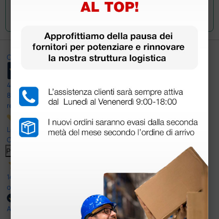
Invia la tua domanda
Ottimo
4,6
/5
8.330
recensioni
Le nostre recensioni a 4 e 5 stelle.
Clicca qui per leggerle tutte >
Precedente
Successivo
14 Luglio 2026
ottima
Acquirente verificato