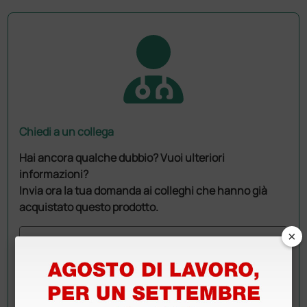
Chiedi a un collega
Hai ancora qualche dubbio? Vuoi ulteriori
informazioni?
Invia ora la tua domanda ai colleghi che hanno già
acquistato questo prodotto.
×