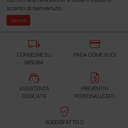
sconto di benvenuto
Iscriviti
local_shipping
credit_card
CONSEGNE SU
PAGA COME VUOI
MISURA
support_agent
request_quote
ASSISTENZA
PREVENTIVI
DEDICATA
PERSONALIZZATI
verified_user
SODDISFATTO O