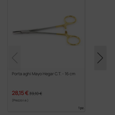
Porta aghi Mayo Hegar C.T. - 16 cm
28,15 €
39,10 €
(Prezzo i.e.)
1 pz.