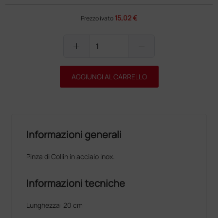
15,02 €
Prezzo ivato
add
remove
AGGIUNGI AL CARRELLO
Informazioni generali
Pinza di Collin in acciaio inox.
Informazioni tecniche
Lunghezza: 20 cm