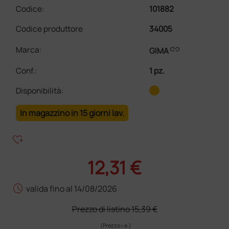
Codice:
101882
Codice produttore
34005
link
Marca:
GIMA
Conf.
:
1 pz.
Disponibilità:
In magazzino in 15 giorni lav.
heart_plus
12,31 €
schedule
valida fino al 14/08/2026
Prezzo di listino
15,39 €
(Prezzo i.e.)