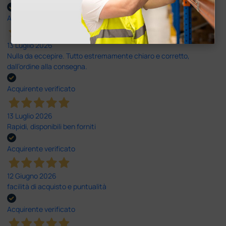
Acquirente verificato
13 Luglio 2026
Nulla da eccepire. Tutto estremamente chiaro e corretto,
dall’ordine alla consegna.
Acquirente verificato
13 Luglio 2026
Rapidi, disponibili ben forniti
Acquirente verificato
12 Giugno 2026
facilità di acquisto e puntualità
Acquirente verificato