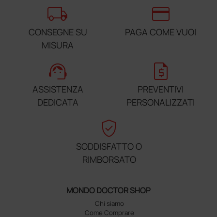
local_shipping
credit_card
CONSEGNE SU
PAGA COME VUOI
MISURA
support_agent
request_quote
ASSISTENZA
PREVENTIVI
DEDICATA
PERSONALIZZATI
verified_user
SODDISFATTO O
RIMBORSATO
MONDO DOCTOR SHOP
Chi siamo
Come Comprare