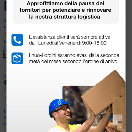
4,6
/5
8.330
recensioni
Le nostre recensioni a 4 e 5 stelle.
Clicca qui per leggerle tutte >
Precedente
Successivo
14 Luglio 2026
ottima
Acquirente verificato
14 Luglio 2026
Ho acquistato un ecografo da Doctor Shop e sono rimasto molto
soddisfatto dell'esperienza. Apparecchiatura di qualità, consegna
nei tempi previsti e un servizio clienti disponibile che ha risposto a
tutti i miei dubbi prima dell'acquisto. Consigliato