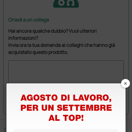
Chiedi a un collega
Hai ancora qualche dubbio? Vuoi ulteriori
informazioni?
Invia ora la tua domanda ai colleghi che hanno già
acquistato questo prodotto.
×
Invia la tua domanda
Ottimo