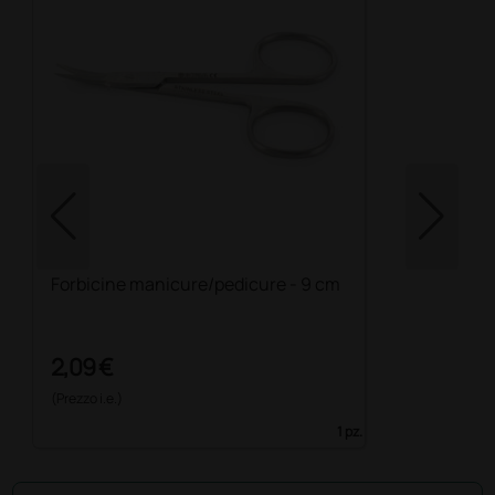
Forbicine manicure/pedicure - 9 cm
2,09 €
(Prezzo i.e.)
1 pz.