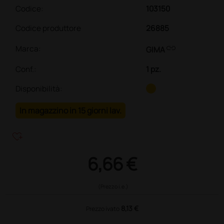
Codice:
103150
Codice produttore
26885
link
Marca:
GIMA
Conf.
:
1 pz.
Disponibilità:
In magazzino in 15 giorni lav.
heart_plus
6,66 €
(Prezzo i.e.)
8,13 €
Prezzo ivato