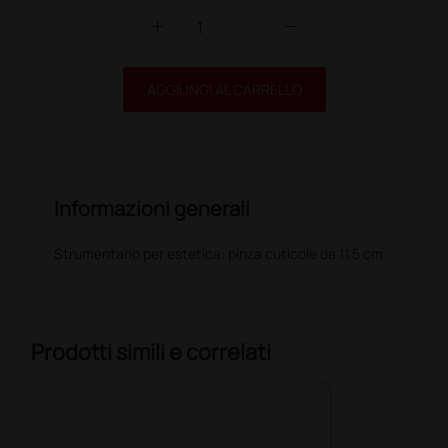
add
remove
AGGIUNGI AL CARRELLO
Informazioni generali
Strumentario per estetica: pinza cuticole da 11,5 cm
Prodotti simili e correlati