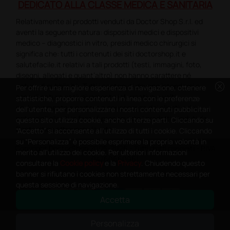
DEDICATO ALLA CLASSE MEDICA E SANITARIA
Relativamente ai prodotti venduti da Doctor Shop S.r.l. ed
aventi la seguente natura: dispositivi medici e dispositivi
medico – diagnostici in vitro, presidi medico chirurgici si
significa che: tutti i contenuti dei siti doctorshop.it e
salutefacile.it relativi a tali prodotti (testi, immagini, foto,
disegni, allegati e quant’altro) non hanno carattere né
cancel
natura di pubblicità. Tutti i contenuti devono intendersi e
Per offrire una migliore esperienza di navigazione, ottenere
sono di natura esclusivamente informativa e volti
statistiche, proporre contenuti in linea con le preferenze
esclusivamente a portare a conoscenza dei clienti e dei
dell'utente, per personalizzare i nostri contenuti pubblicitari
potenziali clienti in fase di preacquisto i prodotti venduti da
questo sito utilizza cookie, anche di terze parti. Cliccando su
Doctorshop attraverso la rete.
“Accetto” si acconsente all'utilizzo di tutti i cookie. Cliccando
su “Personalizza” è possibile esprimere la propria volontà in
Copyright DoctorShop 2005-2026 - Tutti diritti riservati - P.IVA
merito all'utilizzo dei cookie. Per ulteriori informazioni
04760660961
consultare la
Cookie policy
e la
Privacy
. Chiudendo questo
banner si rifiutano i cookies non strettamente necessari per
questa sessione di navigazione.
Accetta
0
This site is protected by reCAPTCHA and the Google
Privacy Policy
and
Personalizza