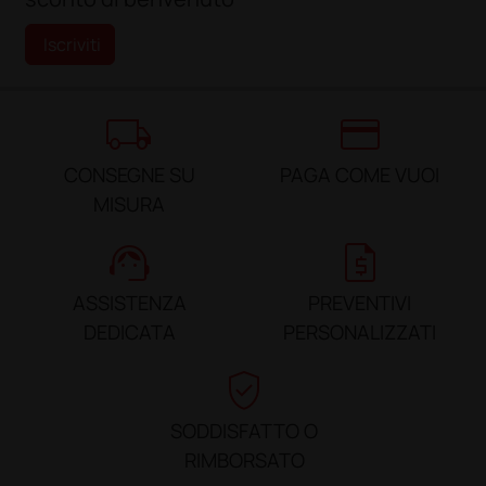
Iscriviti
local_shipping
credit_card
CONSEGNE SU
PAGA COME VUOI
MISURA
support_agent
request_quote
ASSISTENZA
PREVENTIVI
DEDICATA
PERSONALIZZATI
verified_user
SODDISFATTO O
RIMBORSATO