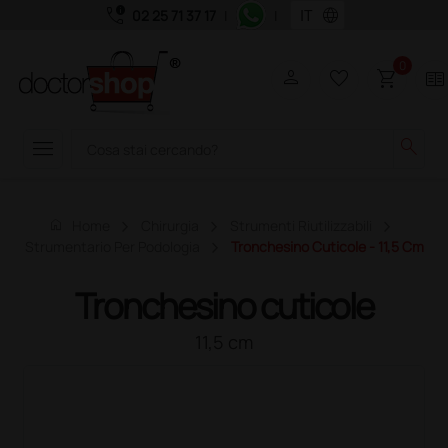
call_quality
language
02 25 71 37 17
|
|
0
person
favorite_border
shopping_cart
two_pager
menu
search
home
Home
Chirurgia
Strumenti Riutilizzabili
Strumentario Per Podologia
Tronchesino Cuticole - 11,5 Cm
Tronchesino cuticole
11,5 cm