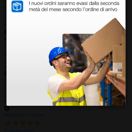
14 Luglio 2026
Ho acquistato un ecografo da Doctor Shop e sono rimasto molto
soddisfatto dell'esperienza. Apparecchiatura di qualità, consegna
nei tempi previsti e un servizio clienti disponibile che ha risposto a
tutti i miei dubbi prima dell'acquisto. Consigliato
Acquirente verificato
13 Luglio 2026
Nulla da eccepire. Tutto estremamente chiaro e corretto,
dall’ordine alla consegna.
Acquirente verificato
13 Luglio 2026
Rapidi, disponibili ben forniti
Acquirente verificato
12 Giugno 2026