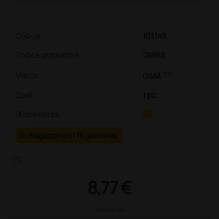
Codice:
103149
Codice produttore
26883
link
Marca:
GIMA
Conf.
:
1 pz.
Disponibilità:
In magazzino in 15 giorni lav.
heart_plus
8,77 €
(Prezzo i.e.)