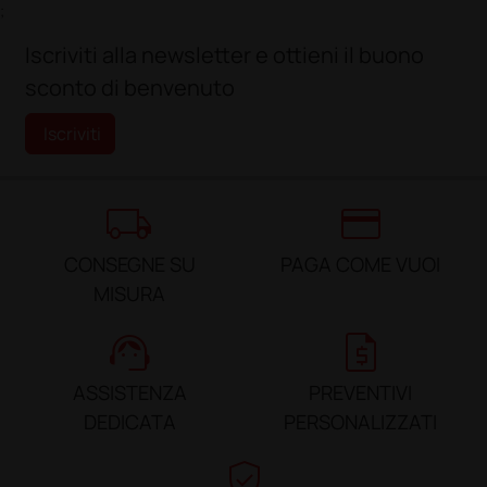
;
Iscriviti alla newsletter e ottieni il buono
sconto di benvenuto
Iscriviti
local_shipping
credit_card
CONSEGNE SU
PAGA COME VUOI
MISURA
support_agent
request_quote
ASSISTENZA
PREVENTIVI
DEDICATA
PERSONALIZZATI
verified_user