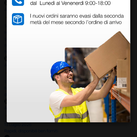
Acquirente verificato
14 Luglio 2026
Ho acquistato un ecografo da Doctor Shop e sono rimasto molto
soddisfatto dell'esperienza. Apparecchiatura di qualità, consegna
nei tempi previsti e un servizio clienti disponibile che ha risposto a
tutti i miei dubbi prima dell'acquisto. Consigliato
Acquirente verificato
13 Luglio 2026
Nulla da eccepire. Tutto estremamente chiaro e corretto,
dall’ordine alla consegna.
Acquirente verificato
13 Luglio 2026
Rapidi, disponibili ben forniti