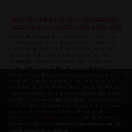
DOCTORSHOP.IT È UN SITO PROFESSIONALE
DEDICATO ALLA CLASSE MEDICA E SANITARIA
Relativamente ai prodotti venduti da Doctor Shop S.r.l. ed
aventi la seguente natura: dispositivi medici e dispositivi
medico – diagnostici in vitro, presidi medico chirurgici si
significa che: tutti i contenuti dei siti doctorshop.it e
salutefacile.it relativi a tali prodotti (testi, immagini, foto,
disegni, allegati e quant’altro) non hanno carattere né
cancel
natura di pubblicità. Tutti i contenuti devono intendersi e
Per offrire una migliore esperienza di navigazione, ottenere
sono di natura esclusivamente informativa e volti
statistiche, proporre contenuti in linea con le preferenze
esclusivamente a portare a conoscenza dei clienti e dei
dell'utente, per personalizzare i nostri contenuti pubblicitari
potenziali clienti in fase di preacquisto i prodotti venduti da
questo sito utilizza cookie, anche di terze parti. Cliccando su
Doctorshop attraverso la rete.
“Accetto” si acconsente all'utilizzo di tutti i cookie. Cliccando
su “Personalizza” è possibile esprimere la propria volontà in
Copyright DoctorShop 2005-2026 - Tutti diritti riservati - P.IVA
merito all'utilizzo dei cookie. Per ulteriori informazioni
04760660961
consultare la
Cookie policy
e la
Privacy
. Chiudendo questo
banner si rifiutano i cookies non strettamente necessari per
questa sessione di navigazione.