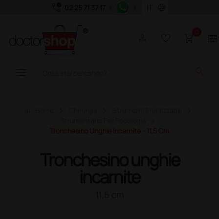
call_quality
language
02 25 71 37 17
|
|
0
person
favorite_border
shopping_cart
two_pager
menu
search
home
Home
Chirurgia
Strumenti Riutilizzabili
Strumentario Per Podologia
Tronchesino Unghie Incarnite - 11,5 Cm
Tronchesino unghie
incarnite
11,5 cm