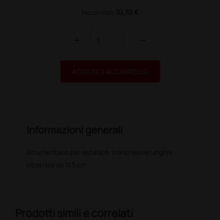
10,70 €
Prezzo ivato
add
remove
AGGIUNGI AL CARRELLO
Informazioni generali
Strumentario per estetica: tronchesino unghie
incarnite da 11,5 cm
Prodotti simili e correlati