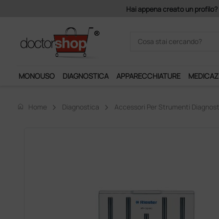
on 140 euro di imponibile, la consegna è gratis!
MONOUSO
DIAGNOSTICA
APPARECCHIATURE
MEDICAZ
home
Home
Diagnostica
Accessori Per Strumenti Diagnost