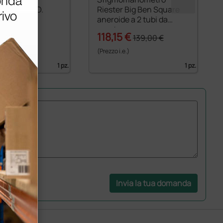
Ri-scope F.O.
Riester Big Ben Square
aneroide a 2 tubi da
parete
 €
118,15 €
139,00 €
)
(Prezzo i.e.)
1 pz.
1 pz.
Invia la tua domanda