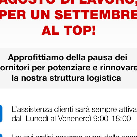
Riester
Testa oftalmoscopio
Testa re