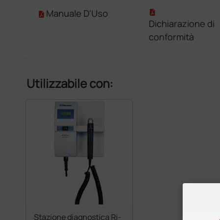
Manuale D'Uso
Dichiarazione di
conformità
Utilizzabile con:
Stazione diagnostica Ri-