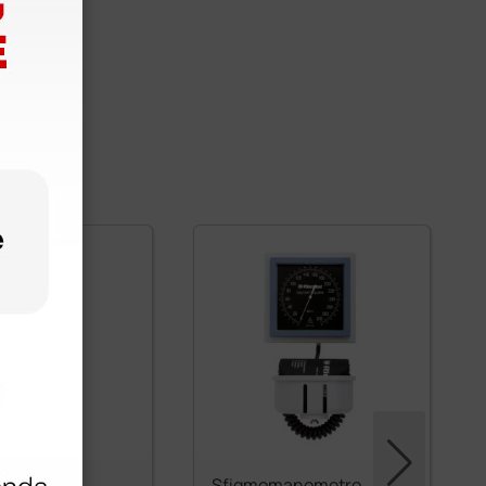
tinoscopio
Sfigmomanometro