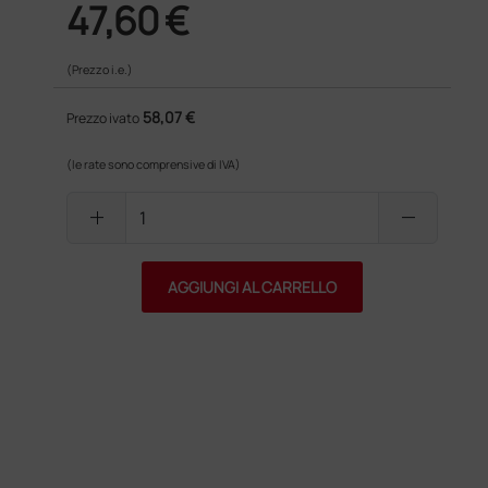
47,60 €
(Prezzo i.e.)
58,07 €
Prezzo ivato
(le rate sono comprensive di IVA)
add
remove
AGGIUNGI AL CARRELLO