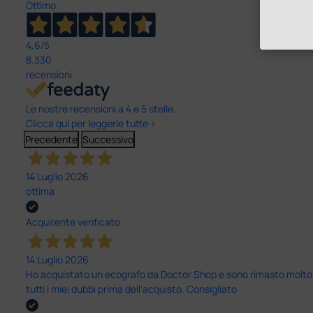
Ottimo
4,6
/5
8.330
recensioni
Le nostre recensioni a 4 e 5 stelle.
Clicca qui per leggerle tutte >
Precedente
Successivo
14 Luglio 2026
ottima
Acquirente verificato
14 Luglio 2026
Ho acquistato un ecografo da Doctor Shop e sono rimasto molto sod
tutti i miei dubbi prima dell'acquisto. Consigliato