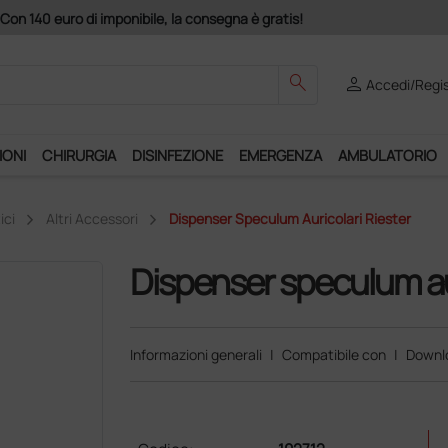
Acquistando
search
person
Accedi/Regis
IONI
CHIRURGIA
DISINFEZIONE
EMERGENZA
AMBULATORIO
ici
Altri Accessori
Dispenser Speculum Auricolari Riester
Dispenser speculum aur
Informazioni generali
|
Compatibile con
|
Downl