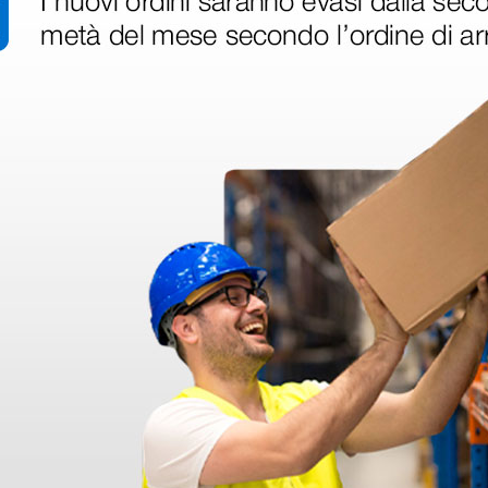
 3,5v
Riester Ri-scope L1 F.O.
Riester 
161,25 €
206,00
€
215,00 €
(Prezzo i.e.)
(Prezzo i.e.
1 pz.
1 pz.
ri
 hanno già