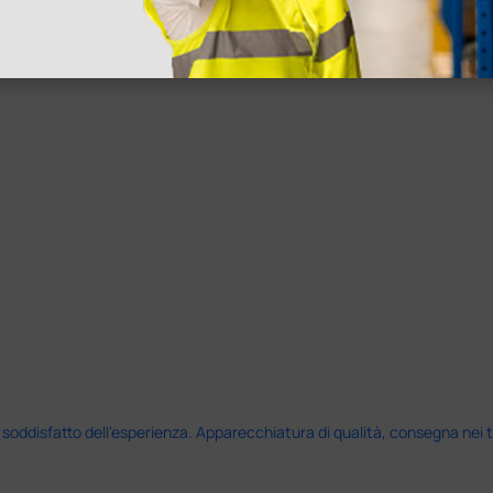
disfatto dell'esperienza. Apparecchiatura di qualità, consegna nei temp