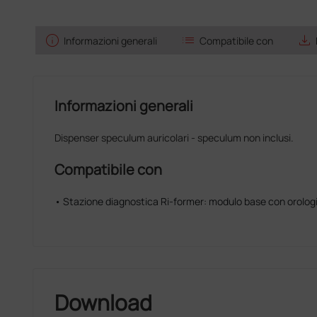
info
list
save_alt
Informazioni generali
Compatibile con
Informazioni generali
Dispenser speculum auricolari - speculum non inclusi.
Compatibile con
• Stazione diagnostica Ri-former: modulo base con orologi
Download