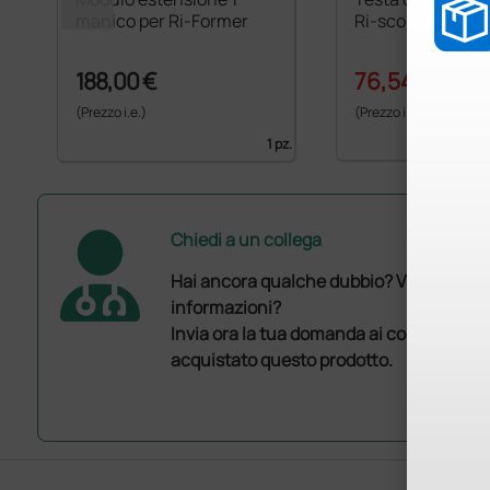
manico per Ri-Former
Ri-scope F.O. L1 -
188,00 €
76,54 €
89,00 
(Prezzo i.e.)
(Prezzo i.e.)
1 pz.
Chiedi a un collega
Hai ancora qualche dubbio? Vuoi ulterio
informazioni?
Invia ora la tua domanda ai colleghi che
acquistato questo prodotto.