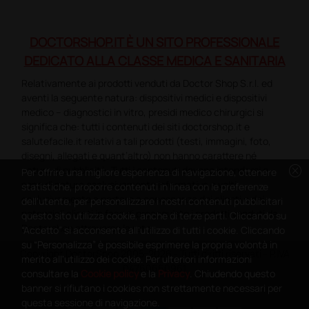
DOCTORSHOP.IT È UN SITO PROFESSIONALE
DEDICATO ALLA CLASSE MEDICA E SANITARIA
Relativamente ai prodotti venduti da Doctor Shop S.r.l. ed
aventi la seguente natura: dispositivi medici e dispositivi
medico – diagnostici in vitro, presidi medico chirurgici si
significa che: tutti i contenuti dei siti doctorshop.it e
salutefacile.it relativi a tali prodotti (testi, immagini, foto,
disegni, allegati e quant’altro) non hanno carattere né
cancel
natura di pubblicità. Tutti i contenuti devono intendersi e
Per offrire una migliore esperienza di navigazione, ottenere
sono di natura esclusivamente informativa e volti
statistiche, proporre contenuti in linea con le preferenze
esclusivamente a portare a conoscenza dei clienti e dei
dell'utente, per personalizzare i nostri contenuti pubblicitari
potenziali clienti in fase di preacquisto i prodotti venduti da
questo sito utilizza cookie, anche di terze parti. Cliccando su
Doctorshop attraverso la rete.
“Accetto” si acconsente all'utilizzo di tutti i cookie. Cliccando
su “Personalizza” è possibile esprimere la propria volontà in
Copyright DoctorShop 2005-2026 - Tutti diritti riservati - P.IVA
merito all'utilizzo dei cookie. Per ulteriori informazioni
04760660961
consultare la
Cookie policy
e la
Privacy
. Chiudendo questo
banner si rifiutano i cookies non strettamente necessari per
questa sessione di navigazione.