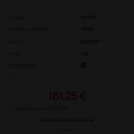
Codice:
102709
Codice produttore
10569
link
Marca:
RIESTER
Conf.
:
1 pz.
Disponibilità:
heart_plus
161,25 €
schedule
valida fino al 14/08/2026
Prezzo di listino
215,00 €
(Prezzo i.e.)