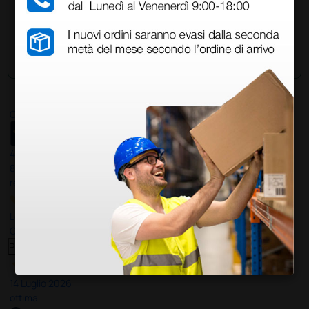
Invia la tua domanda
Ottimo
4,6
/5
8.330
recensioni
Le nostre recensioni a 4 e 5 stelle.
Clicca qui per leggerle tutte >
Precedente
Successivo
14 Luglio 2026
ottima