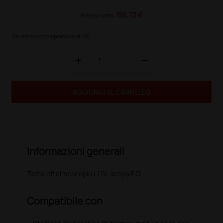
196,73 €
Prezzo ivato
(le rate sono comprensive di IVA)
add
remove
AGGIUNGI AL CARRELLO
Informazioni generali
Testa oftalmoscopio L1 Ri-scope F.O.
Compatibile con