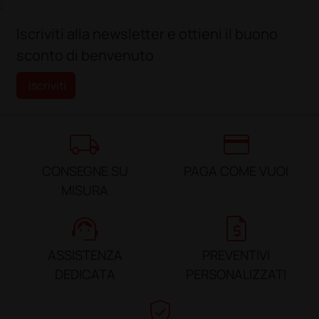
;
Iscriviti alla newsletter e ottieni il buono
sconto di benvenuto
Iscriviti
local_shipping
credit_card
CONSEGNE SU
PAGA COME VUOI
MISURA
support_agent
request_quote
ASSISTENZA
PREVENTIVI
DEDICATA
PERSONALIZZATI
verified_user