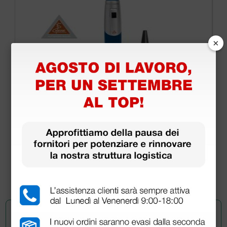
×
Otoscopio Heine Mini 3000 LED a luce diretta
con manico a batterie - blu
98,40 €
123,00 €
(Prezzo i.e.)
1 pz.