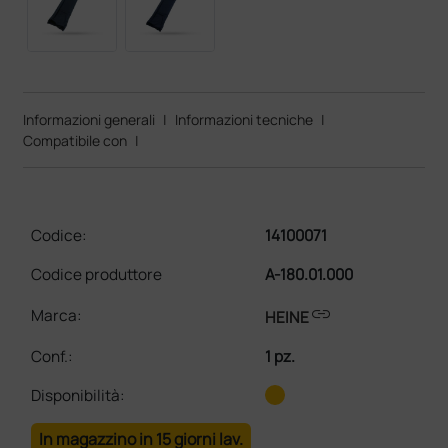
Informazioni generali
|
Informazioni tecniche
|
Compatibile con
|
Codice:
14100071
Codice produttore
A-180.01.000
link
Marca:
HEINE
Conf.
:
1 pz.
Disponibilità:
In magazzino in 15 giorni lav.