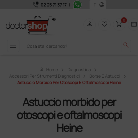
call_quality
language
02 25 71 37 17
|
|
0
person
favorite_border
shopping_cart
two_pager
menu
search
home
Home
Diagnostica
Accessori Per Strumenti Diagnostici
Borse E Astucci
Astuccio Morbido Per Otoscopi E Oftalmoscopi Heine
Astuccio morbido per
otoscopi e oftalmoscopi
Heine