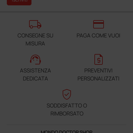
local_shipping
credit_card
CONSEGNE SU
PAGA COME VUOI
MISURA
support_agent
request_quote
ASSISTENZA
PREVENTIVI
DEDICATA
PERSONALIZZATI
verified_user
SODDISFATTO O
RIMBORSATO
MONDO DOCTOR SHOP