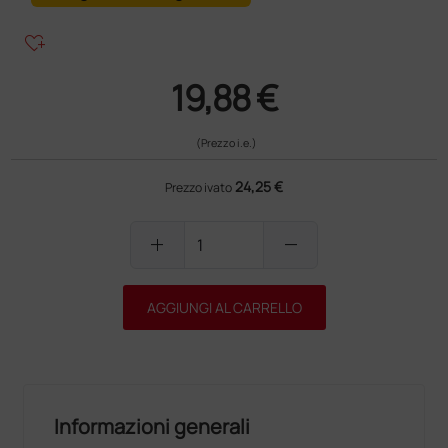
heart_plus
19,88 €
(Prezzo i.e.)
24,25 €
Prezzo ivato
add
remove
AGGIUNGI AL CARRELLO
Informazioni generali