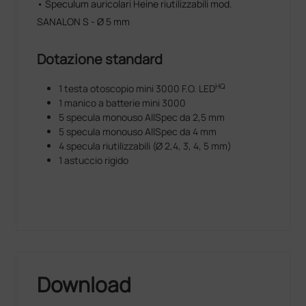
• Speculum auricolari Heine riutilizzabili mod.
SANALON S - Ø 5 mm
Dotazione standard
HQ
1 testa otoscopio mini 3000 F.O. LED
1 manico a batterie mini 3000
5 specula monouso AllSpec da 2,5 mm
5 specula monouso AllSpec da 4 mm
4 specula riutilizzabili (Ø 2,4, 3, 4, 5 mm)
1 astuccio rigido
Download