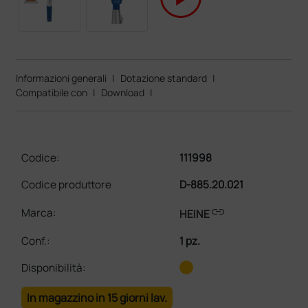
Informazioni generali
|
Dotazione standard
|
Compatibile con
|
Download
|
Codice:
111998
Codice produttore
D-885.20.021
link
Marca:
HEINE
Conf.
:
1 pz.
Disponibilità:
In magazzino in 15 giorni lav.