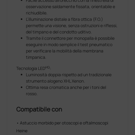
Facile accesso all’orecchio con la finestrella di
osservazione saldamente fissata, orientabile e
richiudibile.
L’illuminazione distale a fibra ottica (F.O.)
permette una visione, senza ostruzioni e riflessi,
del timpano e del condotto uditivo.
Tramite il connettore per monopalla è possibile
eseguire in modo semplice il test pneumatico
per verificare la mobilità della membrana
timpanica.
HQ
Tecnologia LED
:
Luminosità doppia rispetto ad un tradizionale
strumento alogeno XHL Xenon.
Ottima resa cromatica anche per i toni del
rosso.
Compatibile con
• Astuccio morbido per otoscopi e oftalmoscopi
Heine