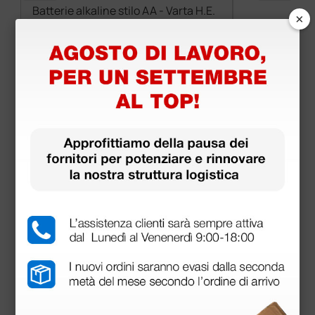
Batterie alkaline stilo AA - Varta H.E.
×
3,98 €
(Prezzo i.e.)
1 blister
Prodotti simili e correlati