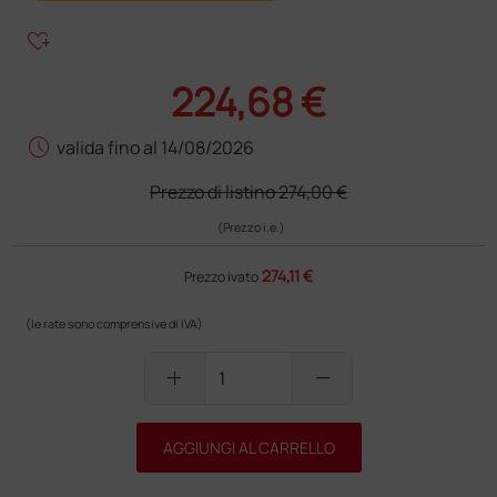
heart_plus
224,68 €
schedule
valida fino al 14/08/2026
Prezzo di listino
274,00 €
(Prezzo i.e.)
274,11 €
Prezzo ivato
(le rate sono comprensive di IVA)
add
remove
AGGIUNGI AL CARRELLO