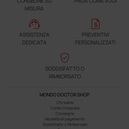
CONSEGNE SU
PAGA COME VUOI
MISURA
support_agent
request_quote
ASSISTENZA
PREVENTIVI
DEDICATA
PERSONALIZZATI
verified_user
SODDISFATTO O
RIMBORSATO
MONDO DOCTOR SHOP
Chi siamo
Come Comprare
Consegne
Modalità di pagamento
Soddisfatto o Rimborsato