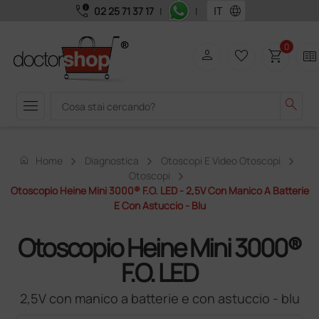
call_quality
language
02 25 71 37 17
|
|
0
person
favorite_border
shopping_cart
two_pager
menu
search
home
Home
Diagnostica
Otoscopi E Video Otoscopi
Otoscopi
Otoscopio Heine Mini 3000® F.O. LED - 2,5V Con Manico A Batterie
E Con Astuccio - Blu
Otoscopio Heine Mini 3000®
F.O. LED
2,5V con manico a batterie e con astuccio - blu