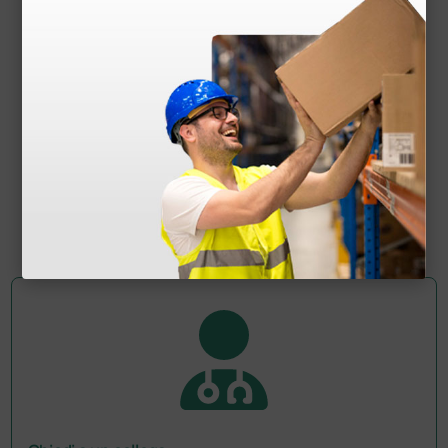
Otoscopio Sigma F.O. LED - 50.000 lux - blu
74,82 €
87,00 €
(Prezzo i.e.)
1 pz.