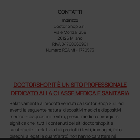
CONTATTI
Indirizzo
Doctor Shop S.r.l.
Viale Monza, 259
20126 Milano
P.IVA 04760660961
Numero REA MI - 1770573
DOCTORSHOP.IT È UN SITO PROFESSIONALE
DEDICATO ALLA CLASSE MEDICA E SANITARIA
Relativamente ai prodotti venduti da Doctor Shop S.r.l. ed
aventi la seguente natura: dispositivi medici e dispositivi
medico – diagnostici in vitro, presidi medico chirurgici si
significa che: tutti i contenuti dei siti doctorshop.it e
salutefacile.it relativi a tali prodotti (testi, immagini, foto,
disegni, allegati e quant’altro) non hanno carattere né