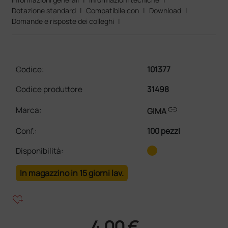
Dotazione standard
|
Compatibile con
|
Download
|
Domande e risposte dei colleghi
|
Codice:
101377
Codice produttore
31498
link
Marca:
GIMA
Conf.
:
100 pezzi
Disponibilità:
In magazzino in 15 giorni lav.
heart_plus
4,00 €