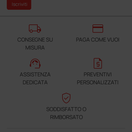
Iscriviti
local_shipping
credit_card
CONSEGNE SU
PAGA COME VUOI
MISURA
support_agent
request_quote
ASSISTENZA
PREVENTIVI
DEDICATA
PERSONALIZZATI
verified_user
SODDISFATTO O
RIMBORSATO