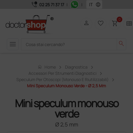
call_quality
language
02 25 71 37 17
|
|
0
person
favorite_border
shopping_cart
two_pager
menu
search
home
Home
Diagnostica
Accessori Per Strumenti Diagnostici
Speculum Per Otoscopi (monouso E Riutilizzabili)
Mini Speculum Monouso Verde - Ø 2,5 Mm
Mini speculum monouso
verde
Ø 2,5 mm