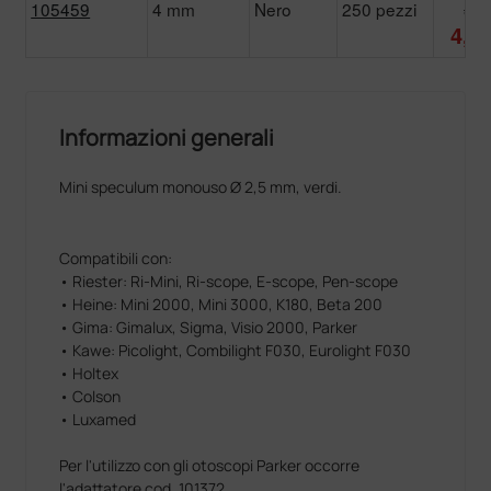
105459
4 mm
Nero
250 pezzi
8,5
4,9
Informazioni generali
Mini speculum monouso Ø 2,5 mm, verdi.
Compatibili con:
• Riester: Ri-Mini, Ri-scope, E-scope, Pen-scope
• Heine: Mini 2000, Mini 3000, K180, Beta 200
• Gima: Gimalux, Sigma, Visio 2000, Parker
• Kawe: Picolight, Combilight F030, Eurolight F030
• Holtex
• Colson
• Luxamed
Per l'utilizzo con gli otoscopi Parker occorre
l'adattatore cod. 101372.