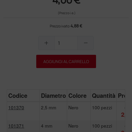
(Prezzo i.e.)
4,88 €
Prezzo ivato
add
remove
AGGIUNGI AL CARRELLO
Codice
Diametro
Colore
Quantità
Prez
101370
2,5 mm
Nero
100 pezzi
4,3
2,5
101371
4 mm
Nero
100 pezzi
4,3