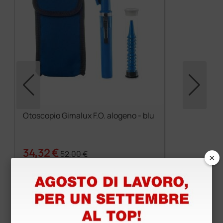
Otoscopio Gimalux F.O. alogeno - blu
34,32 €
52,00 €
×
(Prezzo i.e.)
1 pz.
Prodotti simili e correlati