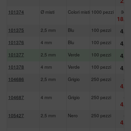
2,5
101374
Ø misti
Colori misti
1000 pezzi
34,4
18,2
101375
2,5 mm
Blu
100 pezzi
4,0
101376
4 mm
Blu
100 pezzi
4,0
101377
2,5 mm
Verde
100 pezzi
4,0
101378
4 mm
Verde
100 pezzi
4,0
104686
2,5 mm
Grigio
250 pezzi
8,5
4,9
104687
4 mm
Grigio
250 pezzi
8,5
4,9
105427
2,5 mm
Nero
250 pezzi
8,5
4,9