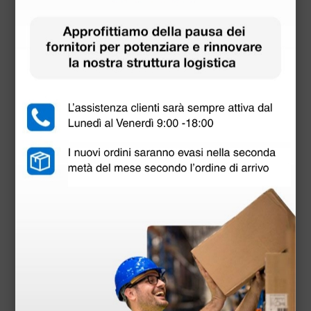
Adattatore per mini speculum monouso -
otoscopi Parker
9,35 €
(Prezzo i.e.)