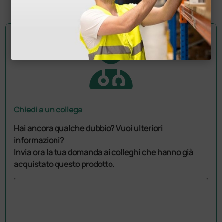
1 pz.
Chiedi a un collega
Hai ancora qualche dubbio? Vuoi ulteriori
informazioni?
Invia ora la tua domanda ai colleghi che hanno già
acquistato questo prodotto.