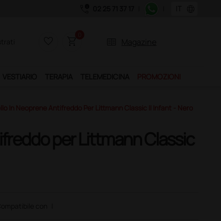
call_quality
language
02 25 71 37 17
|
|
Acquistando il servizio "Ds Club", un anno di sp
0
favorite_border
shopping_cart
two_pager
Magazine
trati
VESTIARIO
TERAPIA
TELEMEDICINA
PROMOZIONI
llo In Neoprene Antifreddo Per Littmann Classic II Infant - Nero
ifreddo per Littmann Classic
ompatibile con
|