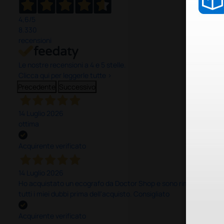
4,6
/5
8.330
recensioni
Le nostre recensioni a 4 e 5 stelle.
Clicca qui per leggerle tutte >
Precedente
Successivo
14 Luglio 2026
ottima
Acquirente verificato
14 Luglio 2026
Ho acquistato un ecografo da Doctor Shop e sono rimasto molto sod
tutti i miei dubbi prima dell'acquisto. Consigliato
Acquirente verificato