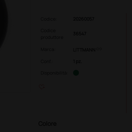
Codice:
20260057
Codice
36547
produttore
link
Marca:
LITTMANN
Conf.
:
1 pz.
Disponibilità:
heart_plus
Colore