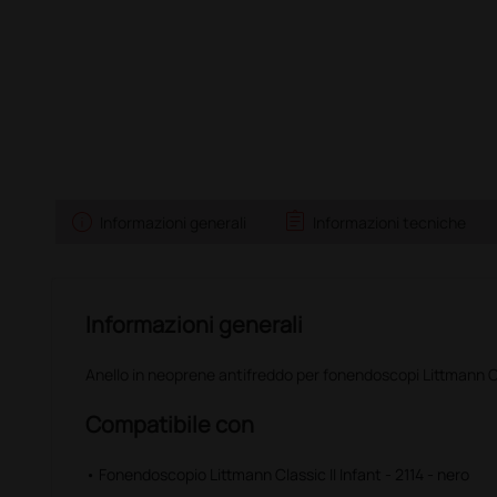
info
assignment
Informazioni generali
Informazioni tecniche
Informazioni generali
Anello in neoprene antifreddo per fonendoscopi Littmann Cla
Compatibile con
• Fonendoscopio Littmann Classic II Infant - 2114 - nero