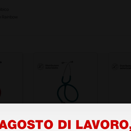
ibico
ne Rainbow
Littmann
Fonendoscopio Littmann
Fonendo
 2114R -
Classic II Infant - 2124 -
Classic I