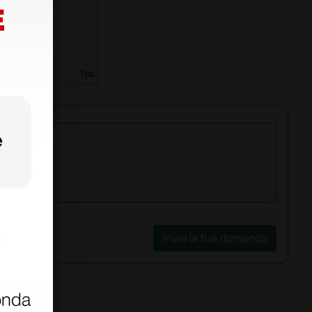
e Rainbow
€
126,00 €
)
1 pz.
Invia la tua domanda