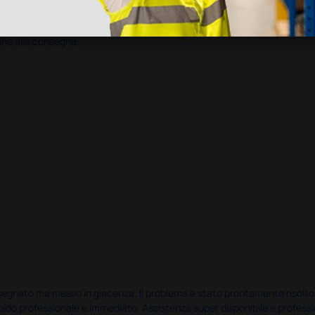
ine alla consegna.
nato ma messo in giacenza. Il problema è stato prontamente risolto dal 
pido professionale e immediato. Assistenza super disponibile e professio