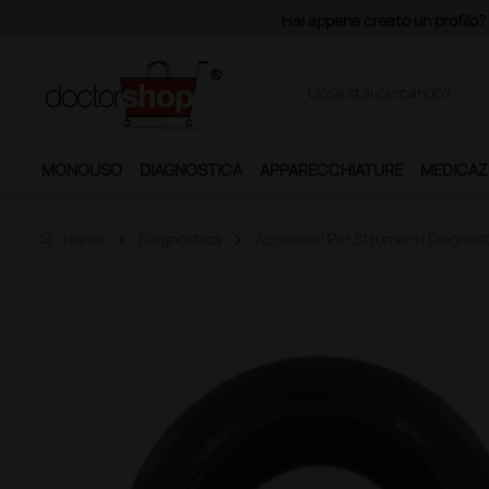
Hai appena creato un profilo? Con 140 euro di imponibile, la conseg
MONOUSO
DIAGNOSTICA
APPARECCHIATURE
MEDICAZ
home
Home
Diagnostica
Accessori Per Strumenti Diagnost