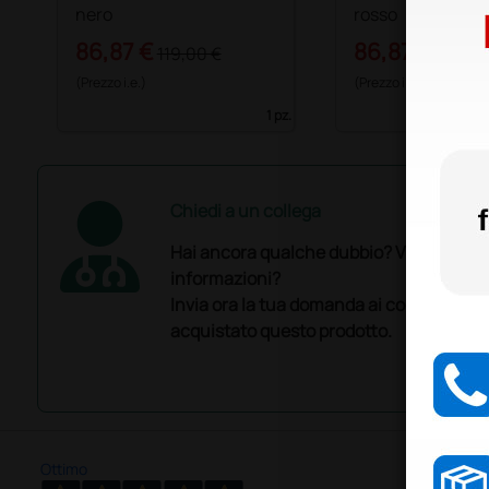
nero
rosso
86,87 €
86,87 €
119,00 €
119,00
(Prezzo i.e.)
(Prezzo i.e.)
1 pz.
Chiedi a un collega
Hai ancora qualche dubbio? Vuoi ulterio
informazioni?
Invia ora la tua domanda ai colleghi che
acquistato questo prodotto.
Ottimo