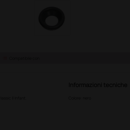
list
Compatibile con
Informazioni tecniche
ssic II Infant.
Colore: nero