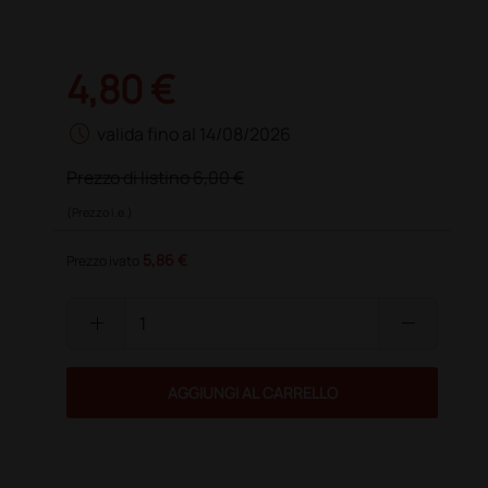
4,80 €
schedule
valida fino al 14/08/2026
Prezzo di listino
6,00 €
(Prezzo i.e.)
5,86 €
Prezzo ivato
add
remove
AGGIUNGI AL CARRELLO