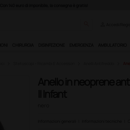
na è gratis!
search
person
Accedi/Regis
IONI
CHIRURGIA
DISINFEZIONE
EMERGENZA
AMBULATORIO
ici
Stetoscopi - Ricambi E Accessori
Anelli Antifreddo
Ane
Anello in neoprene ant
II Infant
nero
Informazioni generali
|
Informazioni tecniche
|
C