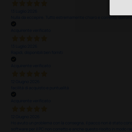
13 Luglio 2026
Nulla da eccepire. Tutto estremamente chiaro e corretto, dall’ord
Acquirente verificato
13 Luglio 2026
Rapidi, disponibili ben forniti
Acquirente verificato
12 Giugno 2026
facilità di acquisto e puntualità
Acquirente verificato
12 Giugno 2026
Ho avuto un problema con la consegna, il pacco non è stato conseg
software per il PC non corretto e anche questo risolto in modo ra