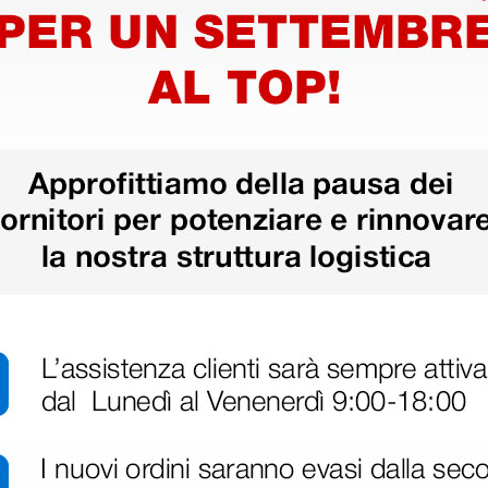
blu caraibico
lampon
86,87 €
91,98 
 €
119,00 €
(Prezzo i.e.)
(Prezzo i.e.
1 pz.
1 pz.
ri
 hanno già