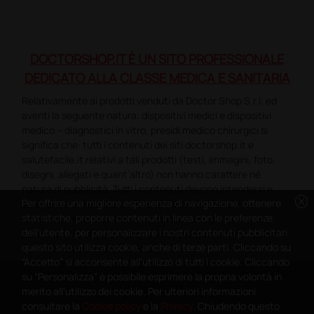
DOCTORSHOP.IT È UN SITO PROFESSIONALE
DEDICATO ALLA CLASSE MEDICA E SANITARIA
Relativamente ai prodotti venduti da Doctor Shop S.r.l. ed
aventi la seguente natura: dispositivi medici e dispositivi
medico – diagnostici in vitro, presidi medico chirurgici si
significa che: tutti i contenuti dei siti doctorshop.it e
salutefacile.it relativi a tali prodotti (testi, immagini, foto,
disegni, allegati e quant’altro) non hanno carattere né
natura di pubblicità. Tutti i contenuti devono intendersi e
cancel
Per offrire una migliore esperienza di navigazione, ottenere
sono di natura esclusivamente informativa e volti
statistiche, proporre contenuti in linea con le preferenze
esclusivamente a portare a conoscenza dei clienti e dei
dell'utente, per personalizzare i nostri contenuti pubblicitari
potenziali clienti in fase di preacquisto i prodotti venduti da
questo sito utilizza cookie, anche di terze parti. Cliccando su
Doctorshop attraverso la rete.
“Accetto” si acconsente all'utilizzo di tutti i cookie. Cliccando
Copyright DoctorShop 2005-2026 - Tutti diritti riservati - P.IVA
su “Personalizza” è possibile esprimere la propria volontà in
04760660961
merito all'utilizzo dei cookie. Per ulteriori informazioni
consultare la
Cookie policy
e la
Privacy
. Chiudendo questo