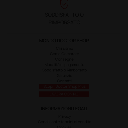
verified_user
SODDISFATTO O
RIMBORSATO
MONDO DOCTOR SHOP
Chi siamo
Come Comprare
Consegne
Modalità di pagamento
Soddisfatto o Rimborsato
Garanzie
Contatti
Scopri Doctor Shop Plus
LAVORA CON NOI
INFORMAZIONI LEGALI
Privacy
Condizioni e termini di vendita
Cookies