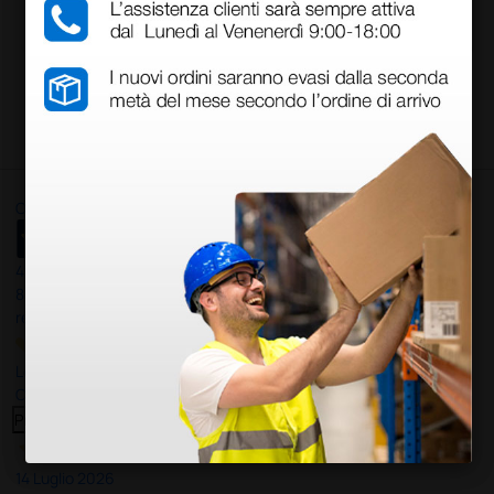
(Prezzo i.e.)
1 pz.
1 pz.
Carica più prodotti
Ottimo
4,6
/5
8.330
recensioni
Le nostre recensioni a 4 e 5 stelle.
Clicca qui per leggerle tutte >
Precedente
Successivo
14 Luglio 2026