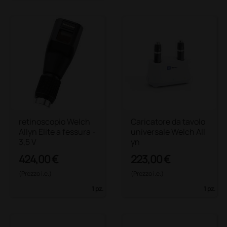
retinoscopio Welch
Caricatore da tavolo
Allyn Elite a fessura -
universale Welch All
3,5 V
yn
424,00 €
223,00 €
(Prezzo i.e.)
(Prezzo i.e.)
1 pz.
1 pz.