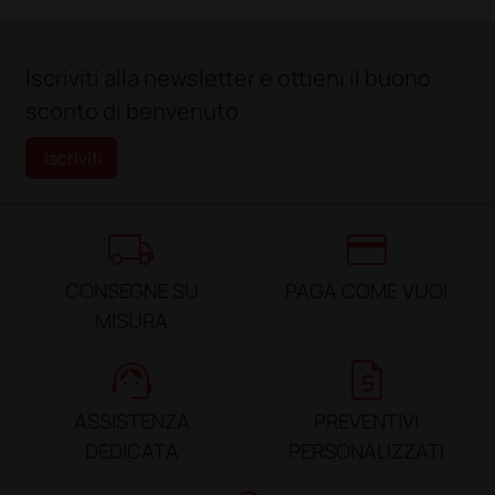
;
Iscriviti alla newsletter e ottieni il buono
sconto di benvenuto
Iscriviti
local_shipping
credit_card
CONSEGNE SU
PAGA COME VUOI
MISURA
support_agent
request_quote
ASSISTENZA
PREVENTIVI
DEDICATA
PERSONALIZZATI