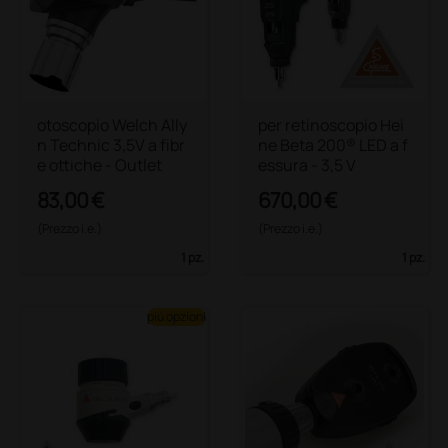
otoscopio Welch Ally
per retinoscopio Hei
n Technic 3,5V a fibr
ne Beta 200® LED a f
e ottiche - Outlet
essura - 3,5 V
83,00 €
670,00 €
(Prezzo i.e.)
(Prezzo i.e.)
1 pz.
1 pz.
più opzioni