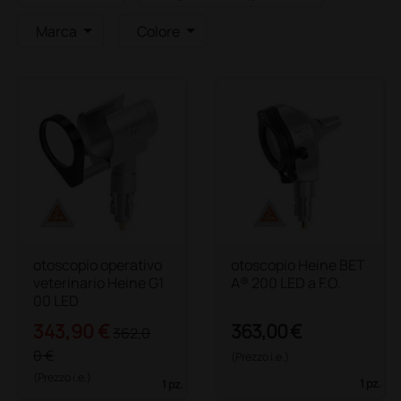
Marca
Colore
otoscopio operativo
otoscopio Heine BET
veterinario Heine G1
A® 200 LED a F.O.
00 LED
343,90 €
363,00 €
362,0
0 €
(Prezzo i.e.)
(Prezzo i.e.)
1 pz.
1 pz.